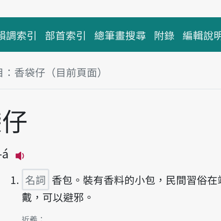
韻調索引
部首索引
總筆畫搜尋
附錄
編輯說
目：香袋仔（目前頁面）
塊
袋仔
-á
播放主音讀hiunn-tē-á
名詞
香包。裝有香料的小包，民間習俗在
戴，可以避邪。
第1項釋義的
近義：