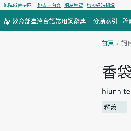
無障礙便捷區：
跳去主內容
網站導覽
切換網站翻譯
教育部
臺灣台語
常用詞
辭典
分類索引
聲
首頁
詞
主內容區
香
hiunn-tē
釋義