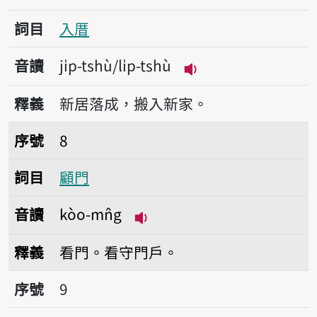
詞目
入厝
音讀
ji̍p-tshù/li̍p-tshù
播放音讀ji̍p-tshù/li̍
釋義
新居落成，搬入新家。
序號8顧門
序號
8
詞目
顧門
音讀
kòo-mn̂g
播放音讀kòo-mn̂g
釋義
看門。看守門戶。
序號9顧厝
序號
9