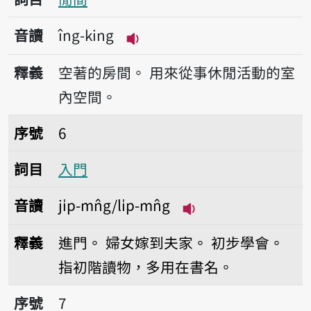
音讀
îng-king
播放音讀îng-king
釋義
空著的房間。
用來從事休閒活動的室
內空間。
序號6入門
序號
6
詞目
入門
音讀
ji̍p-mn̂g/li̍p-mn̂g
播放音讀ji̍p-mn̂g/li̍
釋義
進門。
婦女嫁到夫家。
初步學會。
指初階讀物，多用在書名。
序號7入厝
序號
7