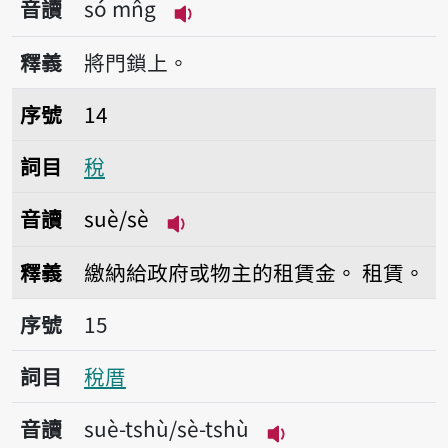
音讀
só mn̂g
播放音讀só mn̂g
釋義
將門鎖上。
序號14稅
序號
14
詞目
稅
音讀
suè/sè
播放音讀suè/sè
釋義
繳納給政府或物主的租賃金。
租賃。
序號15稅厝
序號
15
詞目
稅厝
音讀
suè-tshù/sè-tshù