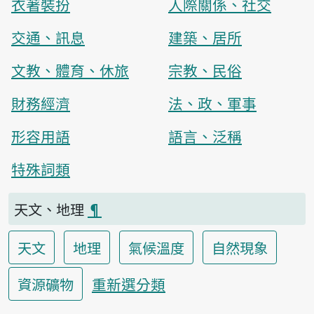
衣著裝扮
人際關係、社交
交通、訊息
建築、居所
文教、體育、休旅
宗教、民俗
財務經濟
法、政、軍事
形容用語
語言、泛稱
特殊詞類
天文、地理
¶
天文
地理
氣候溫度
自然現象
重新選分類
資源礦物