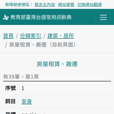
無障礙便捷區：
跳去主內容
網站導覽
切換網站翻譯
教育部
臺灣台語
常用詞
辭典
首頁
分類索引
建築、居所
房屋租賃、搬遷（目前頁面）
房屋租賃、搬遷
主內容區塊
有39筆，第1頁
序號1安身
序號
1
詞目
安身