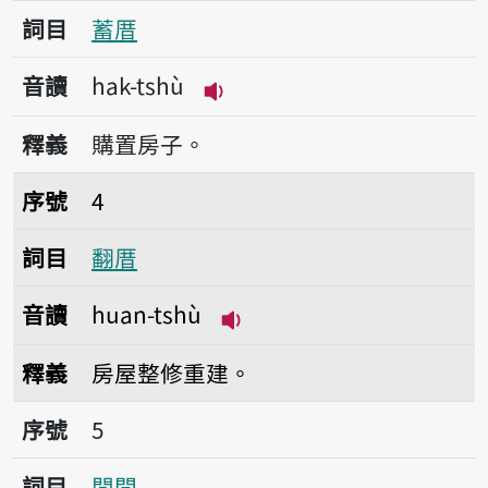
詞目
蓄厝
音讀
hak-tshù
播放音讀hak-tshù
釋義
購置房子。
序號4翻厝
序號
4
詞目
翻厝
音讀
huan-tshù
播放音讀huan-tshù
釋義
房屋整修重建。
序號5閒間
序號
5
詞目
閒間