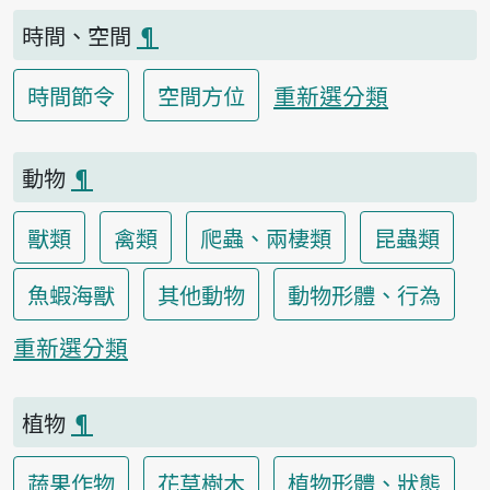
時間、空間
¶
重新選分類
時間節令
空間方位
動物
¶
獸類
禽類
爬蟲、兩棲類
昆蟲類
魚蝦海獸
其他動物
動物形體、行為
重新選分類
植物
¶
蔬果作物
花草樹木
植物形體、狀態