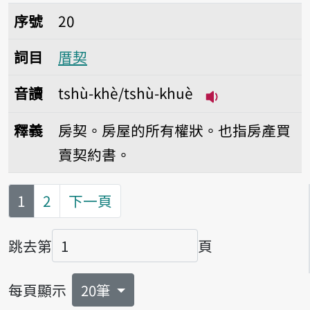
序號20厝契
序號
20
詞目
厝契
音讀
tshù-khè/tshù-khuè
播放音讀tshù-kh
釋義
房契。房屋的所有權狀。也指房產買
賣契約書。
第
頁
1
2
下一頁
跳去第
頁
頁碼
每頁顯示
20筆