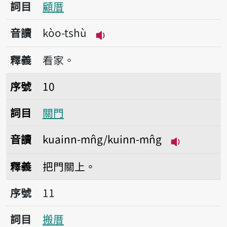
詞目
顧厝
音讀
kòo-tshù
播放音讀kòo-tshù
釋義
看家。
序號10關門
序號
10
詞目
關門
音讀
kuainn-mn̂g/kuinn-mn̂g
播放音讀kuai
釋義
把門關上。
序號11搬厝
序號
11
詞目
搬厝