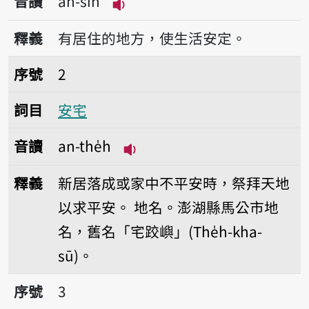
音讀
an-sin
播放音讀an-sin
釋義
有居住的地方，使生活安定。
序號2安宅
序號
2
詞目
安宅
音讀
an-the̍h
播放音讀an-the̍h
釋義
新居落成或家中不平安時，祭拜天地
以求平安。
地名。澎湖縣馬公市地
名，舊名「宅跤嶼」(The̍h-kha-
sū)。
序號3蓄厝
序號
3