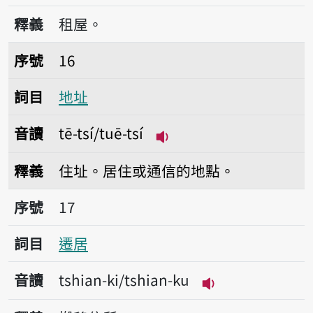
播放音讀suè-tshù/s
釋義
租屋。
序號16地址
序號
16
詞目
地址
音讀
tē-tsí/tuē-tsí
播放音讀tē-tsí/tuē-tsí
釋義
住址。居住或通信的地點。
序號17遷居
序號
17
詞目
遷居
音讀
tshian-ki/tshian-ku
播放音讀tshian-ki