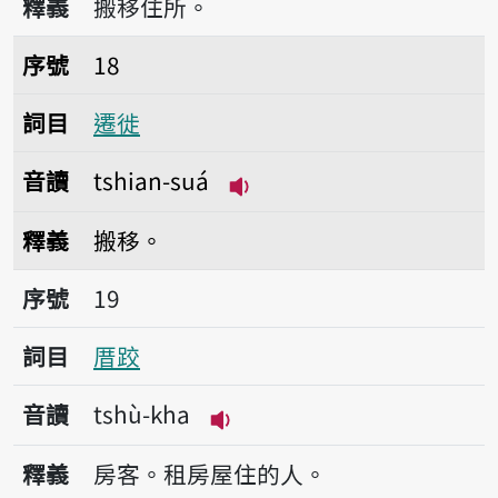
釋義
搬移住所。
序號18遷徙
序號
18
詞目
遷徙
音讀
tshian-suá
播放音讀tshian-suá
釋義
搬移。
序號19厝跤
序號
19
詞目
厝跤
音讀
tshù-kha
播放音讀tshù-kha
釋義
房客。租房屋住的人。