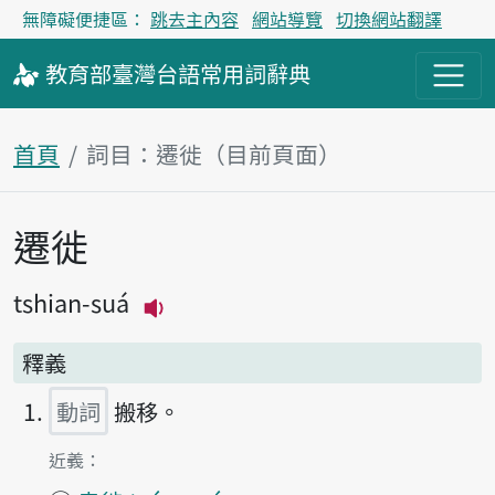
無障礙便捷區：
跳去主內容
網站導覽
切換網站翻譯
教育部
臺灣台語
常用詞
辭典
首頁
詞目：遷徙（目前頁面）
遷徙
主內容區塊
tshian-suá
播放主音讀tshian-suá
釋義
動詞
搬移。
第1項釋義的
近義：