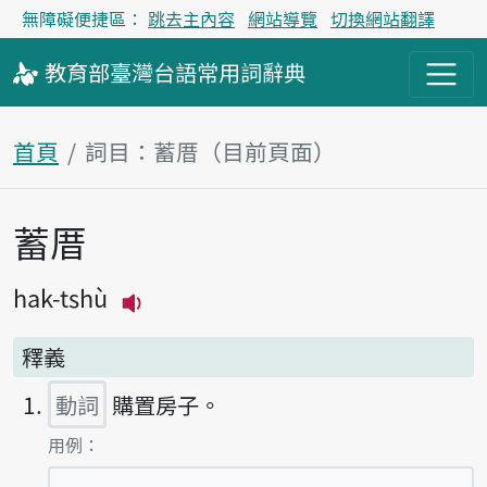
無障礙便捷區：
跳去主內容
網站導覽
切換網站翻譯
教育部
臺灣台語
常用詞
辭典
首頁
詞目：蓄厝（目前頁面）
蓄厝
主內容區塊
hak-tshù
播放主音讀hak-tshù
釋義
動詞
購置房子。
第1項釋義的
用例：