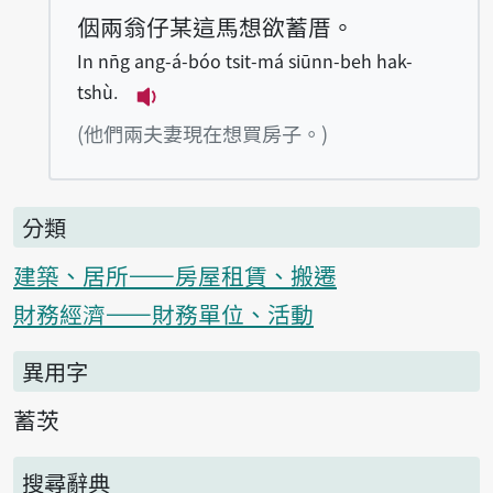
𪜶兩翁仔某這馬想欲蓄厝。
In nn̄g ang-á-bóo tsit-má siūnn-beh hak-
tshù.
播放例句In nn̄g ang-á-bóo tsit-má 
(他們兩夫妻現在想買房子。)
分類
建築、居所——房屋租賃、搬遷
財務經濟——財務單位、活動
異用字
蓄茨
搜尋辭典