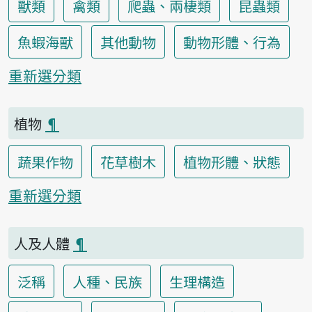
獸類
禽類
爬蟲、兩棲類
昆蟲類
魚蝦海獸
其他動物
動物形體、行為
重新選分類
植物
¶
蔬果作物
花草樹木
植物形體、狀態
重新選分類
人及人體
¶
泛稱
人種、民族
生理構造