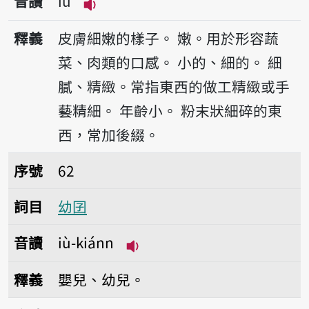
音讀
iù
播放音讀iù
釋義
皮膚細嫩的樣子。
嫩。用於形容蔬
菜、肉類的口感。
小的、細的。
細
膩、精緻。常指東西的做工精緻或手
藝精細。
年齡小。
粉末狀細碎的東
西，常加後綴。
序號62幼囝
序號
62
詞目
幼囝
音讀
iù-kiánn
播放音讀iù-kiánn
釋義
嬰兒、幼兒。