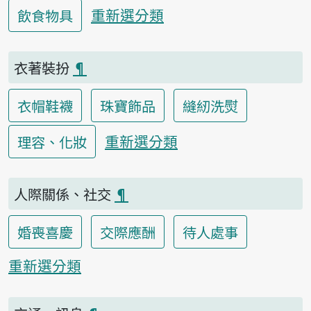
重新選分類
飲食物具
衣著裝扮
¶
衣帽鞋襪
珠寶飾品
縫紉洗熨
重新選分類
理容、化妝
人際關係、社交
¶
婚喪喜慶
交際應酬
待人處事
重新選分類