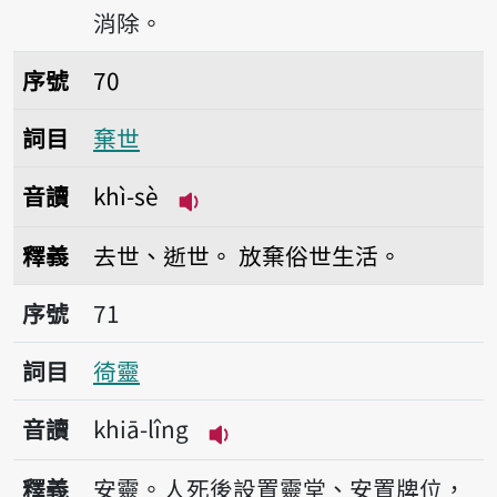
消除。
序號70棄世
序號
70
詞目
棄世
音讀
khì-sè
播放音讀khì-sè
釋義
去世、逝世。
放棄俗世生活。
序號71徛靈
序號
71
詞目
徛靈
音讀
khiā-lîng
播放音讀khiā-lîng
釋義
安靈。人死後設置靈堂、安置牌位，