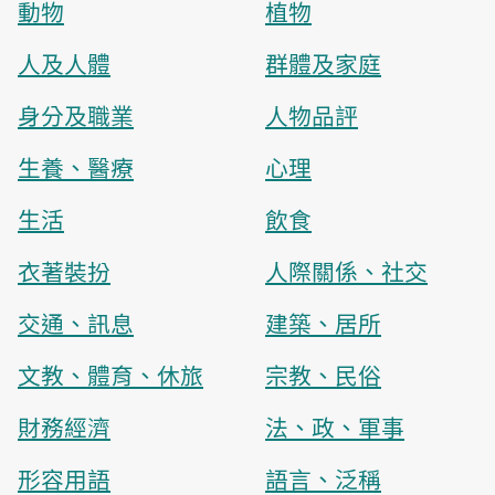
動物
植物
人及人體
群體及家庭
身分及職業
人物品評
生養、醫療
心理
生活
飲食
衣著裝扮
人際關係、社交
交通、訊息
建築、居所
文教、體育、休旅
宗教、民俗
財務經濟
法、政、軍事
形容用語
語言、泛稱