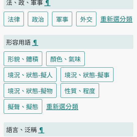
法、政、軍事
¶
重新選分類
法律
政治
軍事
外交
形容用語
¶
形貌、體積
顏色、氣味
境況、狀態-擬人
境況、狀態-擬事
境況、狀態-擬物
性質、程度
重新選分類
擬聲、擬態
語言、泛稱
¶