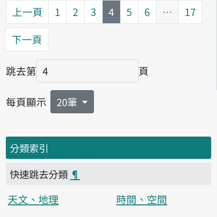
第
頁
上一頁
1
2
3
4
5
6
…
17
下一頁
跳去第
頁
頁碼
每頁顯示
20筆
分類索引
快速跳去分類
¶
天文、地理
時間、空間