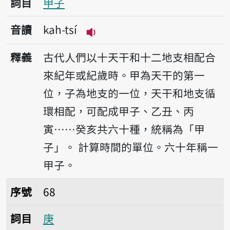
詞目
甲子
音讀
kah-tsí
播放音讀kah-tsí
釋義
古代人們以十天干和十二地支相配合
來紀年或紀歲時。甲為天干的第一
位，子為地支的一位，天干和地支循
環相配，可配成甲子、乙丑、丙
寅……癸亥共六十種，統稱為「甲
子」。
計算時間的單位。六十年稱一
甲子。
序號68庚
序號
68
詞目
庚