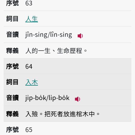
序號63人生
序號
63
詞目
人生
音讀
jîn-sing/lîn-sing
播放音讀jîn-sing/lîn
釋義
人的一生、生命歷程。
序號64入木
序號
64
詞目
入木
音讀
ji̍p-bo̍k/li̍p-bo̍k
播放音讀ji̍p-bo̍k/li̍p-
釋義
入殮。把死者放進棺木中。
序號65入殮
序號
65