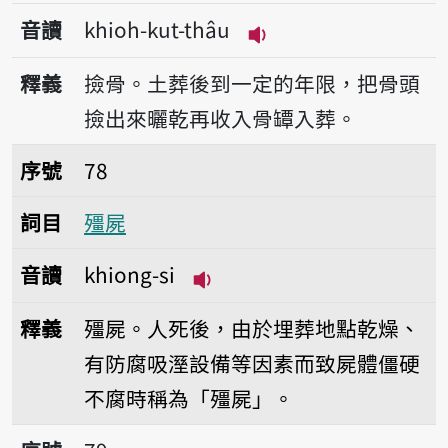
音讀
khioh-kut-thâu
播放音讀khioh-kut-t
釋義
撿骨。土葬後到一定的年限，把骨頭
撿出來曬乾再收入骨罈入葬。
序號78殭屍
序號
78
詞目
殭屍
音讀
khiong-si
播放音讀khiong-si
釋義
殭屍。人死後，由於埋葬地點乾燥、
有防腐吸溼設備等因素而致屍體僵硬
不腐時稱為「殭屍」。
序號79靠傷