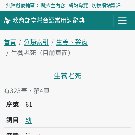
無障礙便捷區：
跳去主內容
網站導覽
切換網站翻譯
教育部
臺灣台語
常用詞
辭典
首頁
分類索引
生養、醫療
生養老死（目前頁面）
生養老死
主內容區塊
有323筆，第4頁
序號61幼
序號
61
詞目
幼