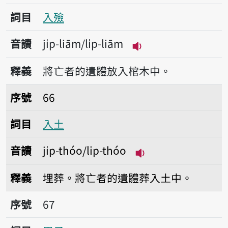
詞目
入殮
音讀
ji̍p-liām/li̍p-liām
播放音讀ji̍p-liām/li̍
釋義
將亡者的遺體放入棺木中。
序號66入土
序號
66
詞目
入土
音讀
ji̍p-thóo/li̍p-thóo
播放音讀ji̍p-thóo/li
釋義
埋葬。將亡者的遺體葬入土中。
序號67甲子
序號
67