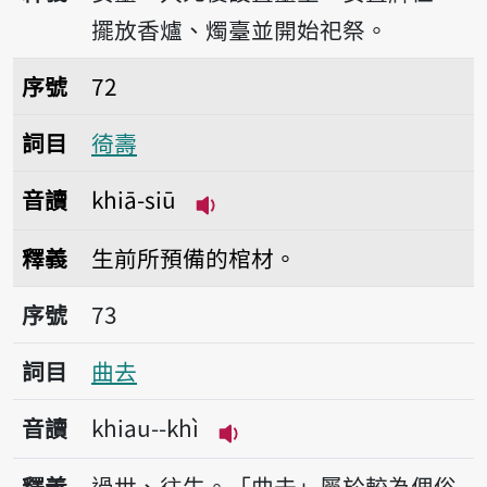
擺放香爐、燭臺並開始祀祭。
序號72徛壽
序號
72
詞目
徛壽
音讀
khiā-siū
播放音讀khiā-siū
釋義
生前所預備的棺材。
序號73曲去
序號
73
詞目
曲去
音讀
khiau--khì
播放音讀khiau--khì
釋義
過世、往生。「曲去」屬於較為俚俗