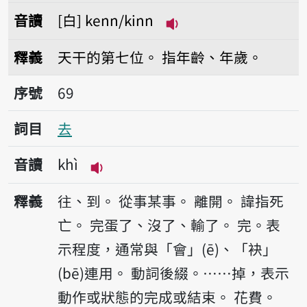
音讀
白
kenn/kinn
播放音讀kenn/kinn
釋義
天干的第七位。
指年齡、年歲。
序號69去
序號
69
詞目
去
音讀
khì
播放音讀khì
釋義
往、到。
從事某事。
離開。
諱指死
亡。
完蛋了、沒了、輸了。
完。表
示程度，通常與「會」(ē)、「袂」
(bē)連用。
動詞後綴。……掉，表示
動作或狀態的完成或結束。
花費。