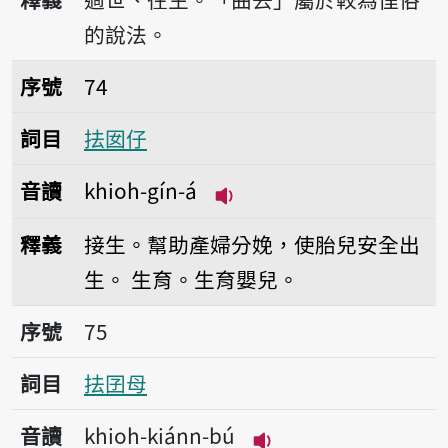
的說法。
序號74抾囡仔
序號
74
詞目
抾囡仔
音讀
khioh-gín-á
播放音讀khioh-gín-á
釋義
接生。幫助產婦分娩，使胎兒安全出
生。
生育。生育嬰兒。
序號75抾囝母
序號
75
詞目
抾囝母
音讀
khioh-kiánn-bú