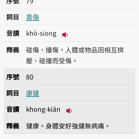
序號
79
詞目
靠傷
音讀
khò-siong
播放音讀khò-siong
釋義
碰傷、撞傷。人體或物品因相互擠
壓、碰撞而受傷。
序號80康健
序號
80
詞目
康健
音讀
khong-kiān
播放音讀khong-kiān
釋義
健康。身體安好強健無病痛。