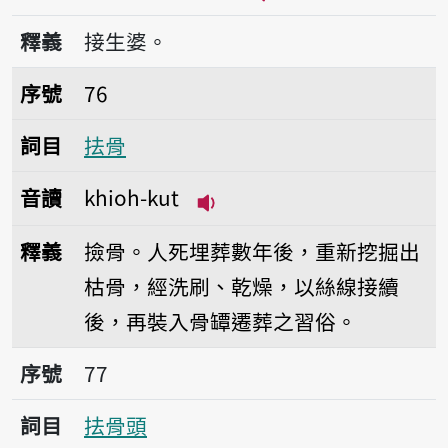
播放音讀khioh-kián
釋義
接生婆。
序號76抾骨
序號
76
詞目
抾骨
音讀
khioh-kut
播放音讀khioh-kut
釋義
撿骨。人死埋葬數年後，重新挖掘出
枯骨，經洗刷、乾燥，以絲線接續
後，再裝入骨罈遷葬之習俗。
序號77抾骨頭
序號
77
詞目
抾骨頭