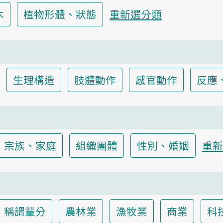
木
植物形體、狀態
重新選分類
生理構造
肢體動作
感官動作
反應
宗族、家庭
組織團體
性別、婚姻
重新
稱謂輩分
農林業
漁牧業
商業
科