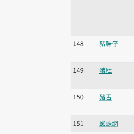
148
豬腸仔
149
豬肚
150
豬舌
151
蜘蛛網