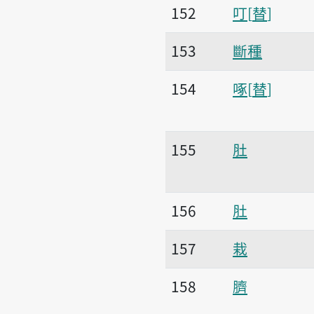
152
叮
替
153
斷種
154
啄
替
155
肚
156
肚
157
栽
158
臍