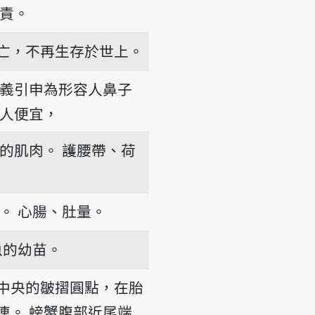
責。
亡，不再生存於世上。
義引申為形容人鼻子
人便宜，
的肌肉。
護腰帶、荷
。
心腸、肚量。
魚的幼苗。
中央的皺摺圓點，在胎
連。
螃蟹腹部近尾端