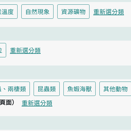
候溫度
自然現象
資源礦物
重新選分類
位
重新選分類
蟲、兩棲類
昆蟲類
魚蝦海獸
其他動物
頁面）
重新選分類