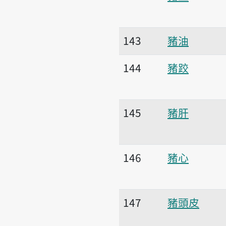
143
豬油
144
豬跤
145
豬肝
146
豬心
147
豬頭皮