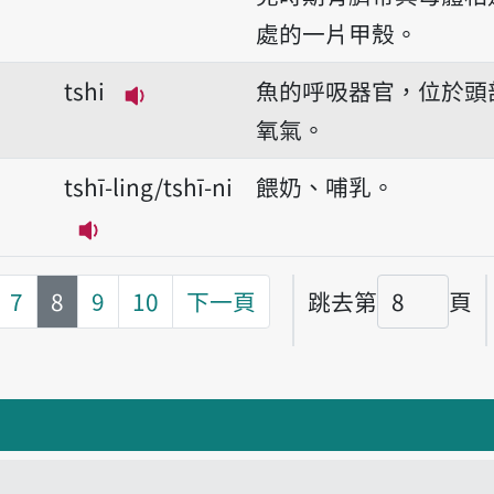
處的一片甲殼。
tshi
魚的呼吸器官，位於頭
播放音讀tshi
氧氣。
tshī-ling/tshī-ni
餵奶、哺乳。
播放音讀tshī-ling/tshī-ni
第
頁
7
8
9
10
下一頁
跳去第
頁
頁碼