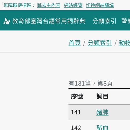
無障礙便捷區：
跳去主內容
網站導覽
切換網站翻譯
教育部
臺灣台語
常用詞
辭典
分類索引
聲
首頁
分類索引
動
有181筆，第8頁
序號
詞目
有181筆，第8頁
141
豬肺
142
豬血