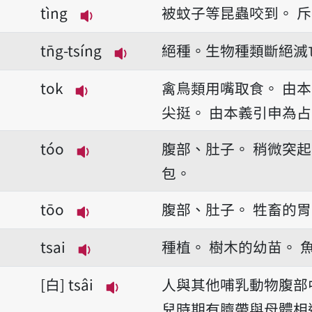
tìng
被蚊子等昆蟲咬到。
斥
播放音讀tìng
tn̄g-tsíng
絕種。生物種類斷絕滅
播放音讀tn̄g-tsíng
tok
禽鳥類用嘴取食。
由本
播放音讀tok
尖挺。
由本義引申為占
tóo
腹部、肚子。
稍微突起
播放音讀tóo
包。
tōo
腹部、肚子。
牲畜的胃
播放音讀tōo
tsai
種植。
樹木的幼苗。
播放音讀tsai
白
tsâi
人與其他哺乳動物腹部
播放音讀tsâi
兒時期有臍帶與母體相