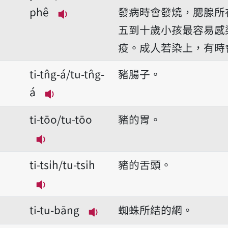
phê
發病時會發燒，腮腺所
播放音讀ti-thâu-phuê/tu-thâu-ph
五到十歲小孩最容易感
疫。成人若染上，有時
ti-tn̂g-á/tu-tn̂g-
豬腸子。
á
播放音讀ti-tn̂g-á/tu-tn̂g-á
ti-tōo/tu-tōo
豬的胃。
播放音讀ti-tōo/tu-tōo
ti-tsi̍h/tu-tsi̍h
豬的舌頭。
播放音讀ti-tsi̍h/tu-tsi̍h
ti-tu-bāng
蜘蛛所結的網。
播放音讀ti-tu-bāng