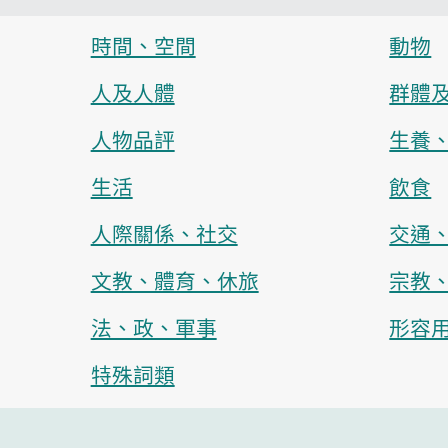
時間、空間
動物
人及人體
群體
人物品評
生養
生活
飲食
人際關係、社交
交通
文教、體育、休旅
宗教
法、政、軍事
形容
特殊詞類