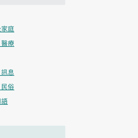
及家庭
、醫療
、訊息
、民俗
用語