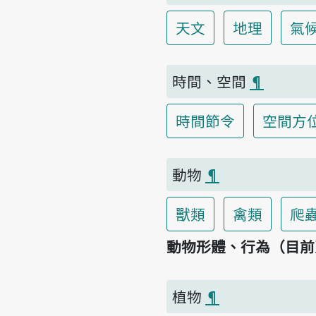
天文
地理
氣
時間、空間
¶
時間節令
空間方
動物
¶
獸類
禽類
爬
動物形體、行為（目前
植物
¶