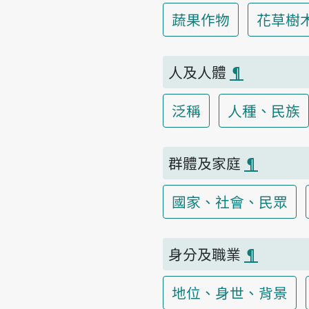
蔬果作物
花草樹
人及人體
¶
泛稱
人種、民族
群體及家庭
¶
國家、社會、民眾
身分及職業
¶
地位、身世、背景