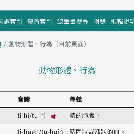
韻調索引
部首索引
總筆畫搜尋
附錄
編輯說
物
動物形體、行為（目前頁面）
主內容區塊
動物形體、行為
音讀
釋義
ti-hì/tu-hì
豬的肺臟。
播放音讀ti-hì/tu-hì
ti-hueh/tu-huih
豬固狀或液狀的血。