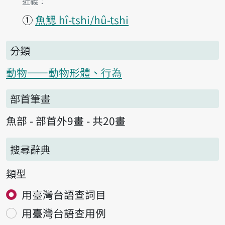
第1項釋義的
近義：
①
魚鰓 hî-tshi/hû-tshi
分類
動物——動物形體、行為
部首筆畫
魚部 - 部首外9畫 - 共20畫
搜尋辭典
類型
用臺灣台語查詞目
用臺灣台語查用例