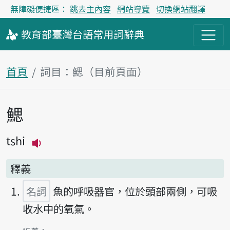
無障礙便捷區：
跳去主內容
網站導覽
切換網站翻譯
教育部
臺灣台語
常用詞
辭典
首頁
詞目：鰓（目前頁面）
鰓
主內容區塊
tshi
播放主音讀tshi
釋義
名詞
魚的呼吸器官，位於頭部兩側，可吸
收水中的氧氣。