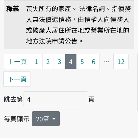
播放音讀phò-sán
釋義
喪失所有的家產。
法律名詞。指債務
人無法償還債務，由債權人向債務人
或破產人居住所在地或營業所在地的
地方法院申請公告。
第
頁
上一頁
1
2
3
4
5
6
…
12
下一頁
跳去第
頁
頁碼
每頁顯示
20筆