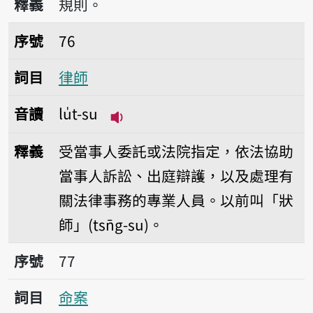
釋義
規則。
序號76律師
序號
76
詞目
律師
音讀
lu̍t-su
播放音讀lu̍t-su
釋義
受當事人委託或法院指定，依法協助
當事人訴訟、出庭辯護，以及處理有
關法律事務的專業人員。以前叫「狀
師」(tsn̄g-su)。
序號77命案
序號
77
詞目
命案