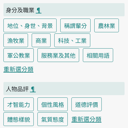
身分及職業
¶
地位、身世、背景
稱謂輩分
農林業
漁牧業
商業
科技、工業
軍公教業
服務業及其他
相關用語
重新選分類
人物品評
¶
才智能力
個性風格
道德評價
重新選分類
體態樣貌
氣質態度