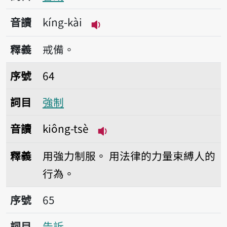
音讀
kíng-kài
播放音讀kíng-kài
釋義
戒備。
序號64強制
序號
64
詞目
強制
音讀
kiông-tsè
播放音讀kiông-tsè
釋義
用強力制服。
用法律的力量束縛人的
行為。
序號65告訴
序號
65
詞目
告訴