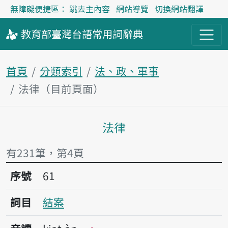
無障礙便捷區：
跳去主內容
網站導覽
切換網站翻譯
教育部
臺灣台語
常用詞
辭典
首頁
分類索引
法、政、軍事
法律（目前頁面）
法律
主內容區塊
有231筆，第4頁
序號61結案
序號
61
詞目
結案