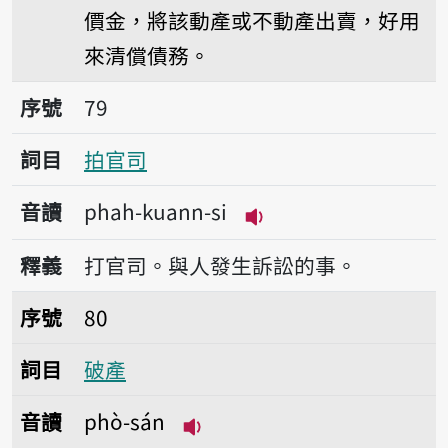
價金，將該動產或不動產出賣，好用
來清償債務。
序號79拍官司
序號
79
詞目
拍官司
音讀
phah-kuann-si
播放音讀phah-kuann-
釋義
打官司。與人發生訴訟的事。
序號80破產
序號
80
詞目
破產
音讀
phò-sán