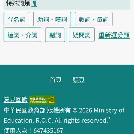
特殊詞類
¶
代名詞
助詞、嘆詞
數詞、量詞
重新選分類
連詞、介詞
副詞
疑問詞
頁腳區塊
首頁
頭頁
意見回饋
中華民國教育部 版權所有 © 2026 Ministry of
®
Education, R.O.C. All rights reserved.
使用人次：647435167