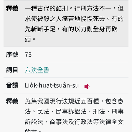
播放音讀lîng-tî
釋義
一種古代的酷刑。行刑方法不一，但
求使被殺之人痛苦地慢慢死去。有的
先斬斷手足，有的以刀剮全身再砍
頭。
序號73六法全書
序號
73
詞目
六法全書
音讀
Lio̍k-huat-tsuân-su
播放音讀Lio̍k-hua
釋義
蒐集我國現行法規近五百種，包含憲
法、民法、民事訴訟法、刑法、刑事
訴訟法、商事法及行政法等法律全文
的書。