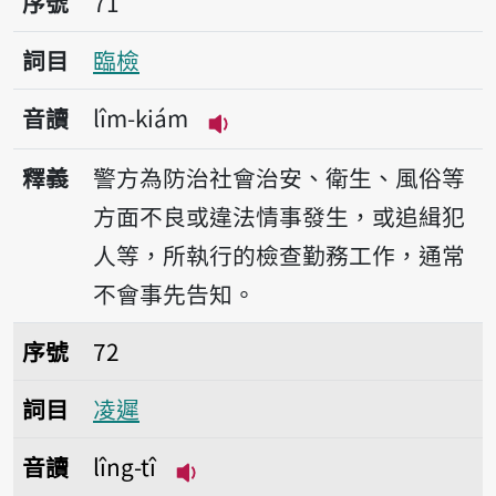
序號
71
詞目
臨檢
音讀
lîm-kiám
播放音讀lîm-kiám
釋義
警方為防治社會治安、衛生、風俗等
方面不良或違法情事發生，或追緝犯
人等，所執行的檢查勤務工作，通常
不會事先告知。
序號72凌遲
序號
72
詞目
凌遲
音讀
lîng-tî