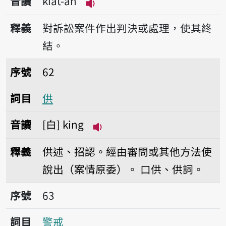
音讀
kiat-àn
播放音讀kiat-àn
釋義
對訴訟案件作出判決或處理，使其終
結。
序號62供
序號
62
詞目
供
音讀
白
king
播放音讀king
釋義
供述、招認。經由審問或其他方法使
說出（案情原委）。
口供、供詞。
序號63警戒
序號
63
詞目
警戒