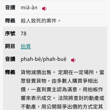
音讀
miā-àn
播放音讀miā-àn
釋義
殺人致死的案件。
序號78拍賣
序號
78
詞目
拍賣
音讀
phah-bē/phah-buē
播放音讀phah-bē
釋義
貨物減價出售。
定期在一定場所，當
眾發賣貨物，由多數人購買爭相出
價，一直到賣主認為滿意，用拍板作
響來表示成交。
法院將查封的動產或
不動產，用公開競爭出價的方式定其