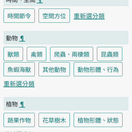
重新選分類
時間節令
空間方位
動物
¶
獸類
禽類
爬蟲、兩棲類
昆蟲類
魚蝦海獸
其他動物
動物形體、行為
重新選分類
植物
¶
蔬果作物
花草樹木
植物形體、狀態