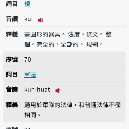
詞目
規
音讀
kui
播放音讀kui
釋義
畫圓形的器具。
法度、條文。
整
個。完全的，全部的。
規劃。
序號70軍法
序號
70
詞目
軍法
音讀
kun-huat
播放音讀kun-huat
釋義
適用於軍隊的法律，和普通法律不盡
相同。
序號71臨檢