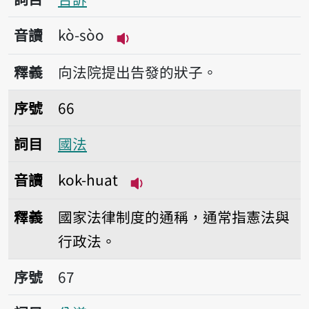
音讀
kò-sòo
播放音讀kò-sòo
釋義
向法院提出告發的狀子。
序號66國法
序號
66
詞目
國法
音讀
kok-huat
播放音讀kok-huat
釋義
國家法律制度的通稱，通常指憲法與
行政法。
序號67公道
序號
67