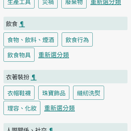
重新選分類
生產工具
災禍
廢棄物
飲食
¶
食物、飲料、煙酒
飲食行為
重新選分類
飲食物具
衣著裝扮
¶
衣帽鞋襪
珠寶飾品
縫紉洗熨
重新選分類
理容、化妝
人際關係、社交
¶