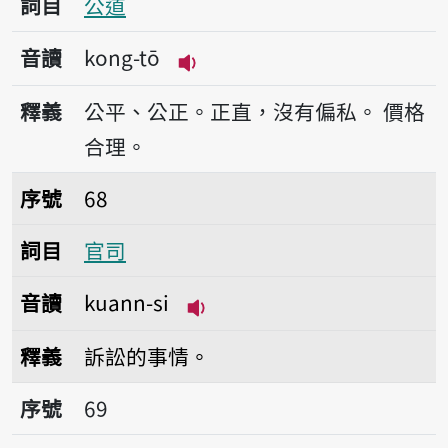
詞目
公道
音讀
kong-tō
播放音讀kong-tō
釋義
公平、公正。正直，沒有偏私。
價格
合理。
序號68官司
序號
68
詞目
官司
音讀
kuann-si
播放音讀kuann-si
釋義
訴訟的事情。
序號69規
序號
69