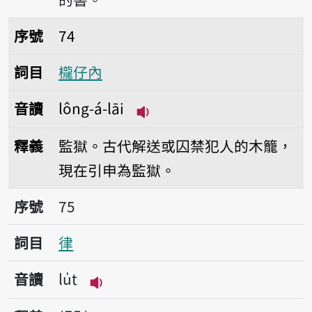
序號74櫳仔內
序號
74
詞目
櫳仔內
音讀
lông-á-lāi
播放音讀lông-á-lāi
釋義
監獄。古代解送或囚禁犯人的木籠，
現在引申為監獄。
序號75律
序號
75
詞目
律
音讀
lu̍t
播放音讀lu̍t