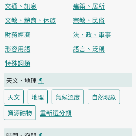
交通、訊息
建築、居所
文教、體育、休旅
宗教、民俗
財務經濟
法、政、軍事
形容用語
語言、泛稱
特殊詞類
天文、地理
¶
天文
地理
氣候溫度
自然現象
重新選分類
資源礦物
時間、空間
¶