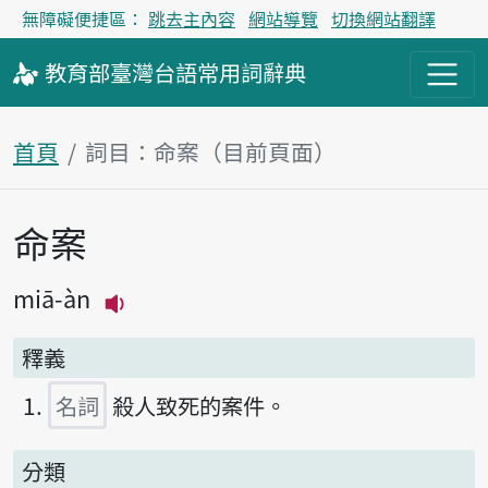
無障礙便捷區：
跳去主內容
網站導覽
切換網站翻譯
教育部
臺灣台語
常用詞
辭典
首頁
詞目：命案（目前頁面）
命案
主內容區塊
miā-àn
播放主音讀miā-àn
釋義
名詞
殺人致死的案件。
分類