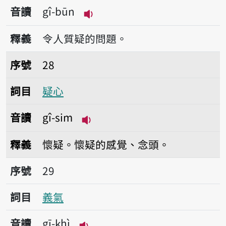
音讀
gî-būn
播放音讀gî-būn
釋義
令人質疑的問題。
序號28疑心
序號
28
詞目
疑心
音讀
gî-sim
播放音讀gî-sim
釋義
懷疑。懷疑的感覺、念頭。
序號29義氣
序號
29
詞目
義氣
音讀
gī-khì