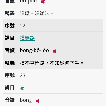
音讀
bô-pōo
播放音讀bô-pōo
釋義
沒轍。沒辦法。
序號22摸無路
序號
22
詞目
摸無路
音讀
bong-bô-lōo
播放音讀bong-bô-lōo
釋義
摸不著門路，不知從何下手。
序號23忘
序號
23
詞目
忘
音讀
bōng