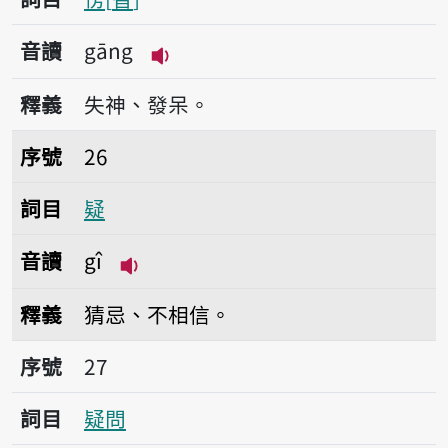
音讀
gāng
播放音讀gāng
釋義
失神、發呆。
序號26疑
序號
26
詞目
疑
音讀
gî
播放音讀gî
釋義
猜忌、不相信。
序號27疑問
序號
27
詞目
疑問