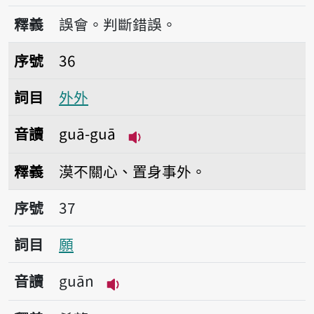
播放音讀gōo-kái
釋義
誤會。判斷錯誤。
序號36外外
序號
36
詞目
外外
音讀
guā-guā
播放音讀guā-guā
釋義
漠不關心、置身事外。
序號37願
序號
37
詞目
願
音讀
guān
播放音讀guān