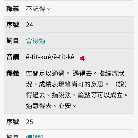
播放音讀bōng
釋義
不記得。
序號24會得過
序號
24
詞目
會得過
音讀
ē-tit-kuè/ē-tit-kè
播放音讀ē-tit-kuè/ē-
釋義
空間足以通過。
過得去。指經濟狀
況、成績表現等尚可的意思。
（說）
得過去。指說法、論點等可以成立。
過意得去、心安。
序號25愣
序號
25
詞目
愣
替