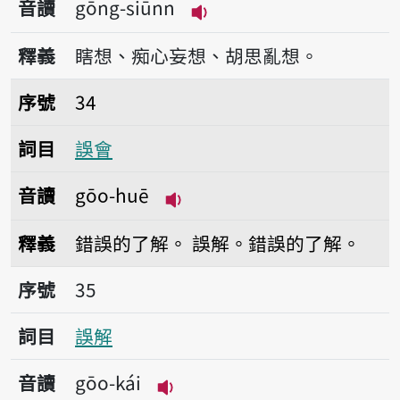
音讀
gōng-siūnn
播放音讀gōng-siūnn
釋義
瞎想、痴心妄想、胡思亂想。
序號34誤會
序號
34
詞目
誤會
音讀
gōo-huē
播放音讀gōo-huē
釋義
錯誤的了解。
誤解。錯誤的了解。
序號35誤解
序號
35
詞目
誤解
音讀
gōo-kái