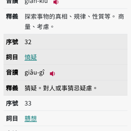
音讀
gián-kiù
播放音讀gián-kiù
釋義
探索事物的真相、規律、性質等。
商
量、考慮。
序號32憢疑
序號
32
詞目
憢疑
音讀
giâu-gî
播放音讀giâu-gî
釋義
猜疑。對人或事猜忌疑慮。
序號33戇想
序號
33
詞目
戇想