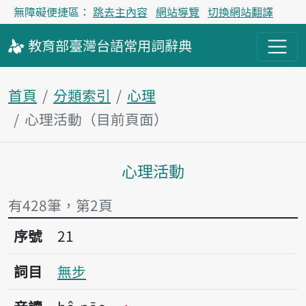
無障礙便捷區：
跳去主內容
網站導覽
切換網站翻譯
教育部
臺灣台語
常用詞
辭典
首頁
分類索引
心理
心理活動（目前頁面）
心理活動
主內容區塊
有428筆，第2頁
序號21無步
序號
21
詞目
無步