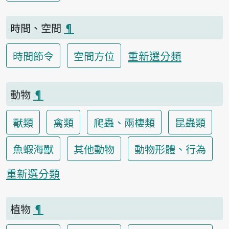
時間、空間
¶
重新選分類
時間節令
空間方位
動物
¶
獸類
禽類
爬蟲、兩棲類
昆蟲類
魚蝦海獸
其他動物
動物形體、行為
重新選分類
植物
¶