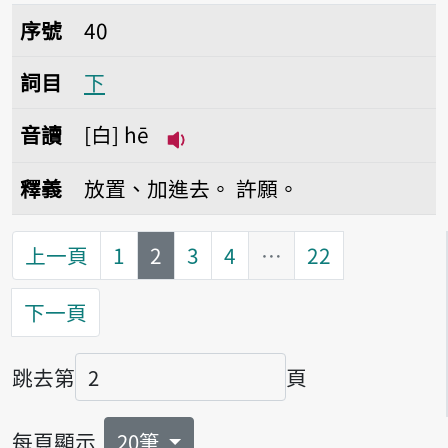
序號40下
序號
40
詞目
下
音讀
白
hē
播放音讀hē
釋義
放置、加進去。
許願。
第
頁
上一頁
1
2
3
4
…
22
下一頁
跳去第
頁
頁碼
每頁顯示
20筆