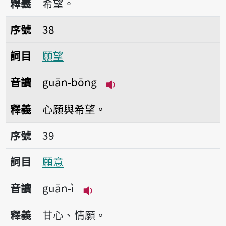
釋義
希望。
序號38願望
序號
38
詞目
願望
音讀
guān-bōng
播放音讀guān-bōng
釋義
心願與希望。
序號39願意
序號
39
詞目
願意
音讀
guān-ì
播放音讀guān-ì
釋義
甘心、情願。