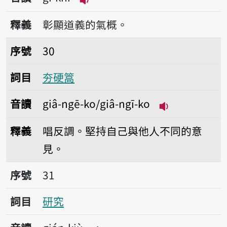
播放音讀gī-khì
釋義
彰顯道義的氣概。
序號30夯硬篙
序號
30
詞目
夯硬篙
音讀
giâ-ngē-ko/giâ-ngī-ko
播放音讀giâ-ngē
釋義
唱反調。堅持自己與他人不同的意
見。
序號31研究
序號
31
詞目
研究