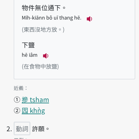
物件無位通下。
Mi̍h-kiānn bô uī thang hē.
播放例句Mi̍h-kiānn 
(東西沒地方放。)
下鹽
hē iâm
播放例句hē iâm
(在食物中放鹽)
第1項釋義的
近義：
①
摻 tsham
②
囥 khǹg
動詞
許願。