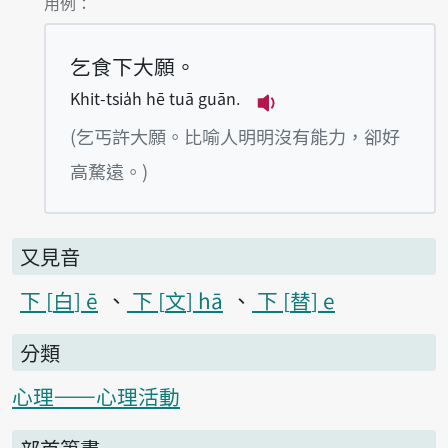
第2項釋義的
用例：
乞食下大願。
Khit-tsia̍h hē tuā guān.
播放例句Khit-tsia̍h h
(乞丐許大願。比喻人明明沒有能力，卻好
高騖遠。)
又見音
下
白
ē
下
文
hā
下
替
e
分類
心理——心理活動