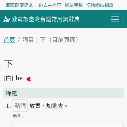
無障礙便捷區：
跳去主內容
網站導覽
切換網站翻譯
教育部
臺灣台語
常用詞
辭典
首頁
詞目：下（目前頁面）
下
主內容區塊
hē
白
播放主音讀hē
釋義
動詞
放置、加進去。
第1項釋義的
用例：