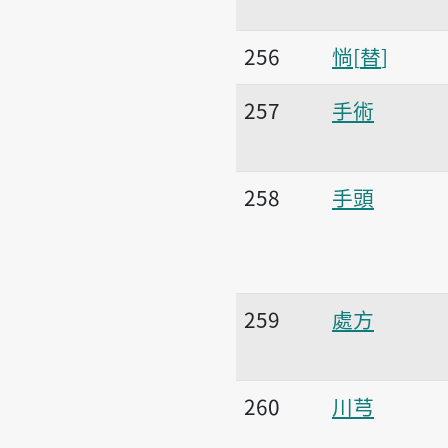
256
惝
替
257
手術
258
手頭
259
處方
260
川芎