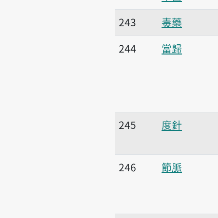
243
毒藥
244
當歸
245
度針
246
節脈