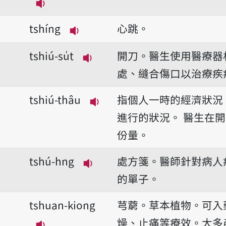
播放音讀tshing-hué/tshing-hé
tshíng
心跳。
播放音讀tshíng
tshiú-su̍t
開刀。醫生使用醫療器
播放音讀tshiú-su̍t
處、縫合傷口以治療疾
tshiú-thâu
指個人一時的經濟狀況
播放音讀tshiú-thâu
進行的狀況。
醫生在開
份量。
tshú-hng
處方箋。醫師針對病人
播放音讀tshú-hng
的單子。
tshuan-kiong
芎藭。草本植物。可入
燥、止痛等療效。大多