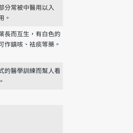
部分常被中醫用以入
用。
kî
葉長而互生，有白色的
可作鎮咳、袪痰等藥。
hú-khak-tsháu
式的醫學訓練而幫人看
。