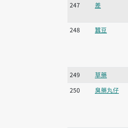
247
差
248
蠶豆
249
草藥
250
臭藥丸仔