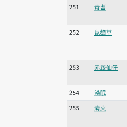
251
青耆
252
鼠麴草
253
赤跤仙仔
254
淺眠
255
清火