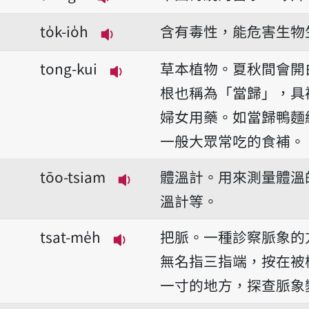
播放音讀tiong-i
to̍k-io̍h
含有毒性，能危害生物
播放音讀to̍k-io̍h
tong-kui
草本植物。夏秋間會開
播放音讀tong-kui
根也稱為「當歸」，具
婦女用藥。如當歸鴨麵
一般大眾常吃的食補。
tōo-tsiam
體溫計。用來測量體溫
播放音讀tōo-tsiam
溫計等。
tsat-me̍h
把脈。一種診察脈象的
播放音讀tsat-me̍h
無名指三指端，按在被
一寸的地方，探查脈象