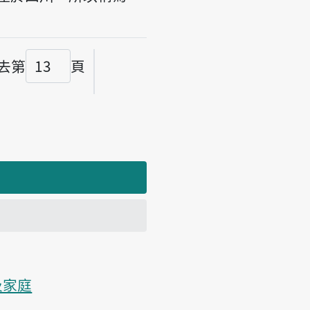
去第
頁
碼
及家庭