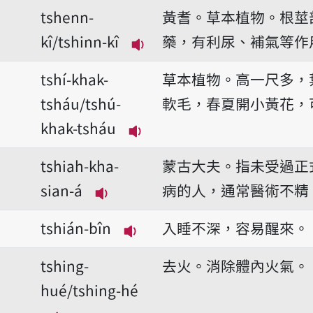
tshenn-
黃耆。草本植物。根莖
kî/tshinn-kî
藥，有利尿、補氣等作
播放音讀tshenn-kî/tshinn-
tshí-khak-
草本植物。高一尺多，
tsháu/tshú-
軟毛，春夏開小黃花，
khak-tsháu
播放音讀tshí-khak-tsháu/ts
tshiah-kha-
蒙古大夫。指未受過正
sian-á
病的人，通常醫術不精
播放音讀tshiah-kha-sian-á
tshián-bîn
入睡不深，容易醒來。
播放音讀tshián-bîn
tshing-
去火。消除體內火氣。
hué/tshing-hé