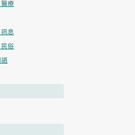
、醫療
、訊息
、民俗
用語