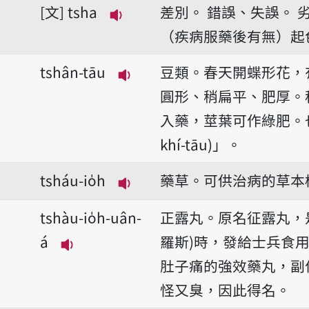
文
tsha
差別。
錯誤、失誤。
播放音讀tsha
（疾病服藥後有無）起
tshân-tāu
豆類。春天開蝶形花，
播放音讀tshân-tāu
圓形、稍扁平、肥厚。
入藥，莖葉可作綠肥。也
khí-tāu)」。
tsháu-io̍h
藥草。可供治病的草本
播放音讀tsháu-io̍h
tshàu-io̍h-uân-
正露丸。原名征露丸，
á
羅斯)時，發給士兵食
播放音讀tshàu-io̍h-uân-á
肚子痛的強效藥丸，副
怪又臭，因此得名。