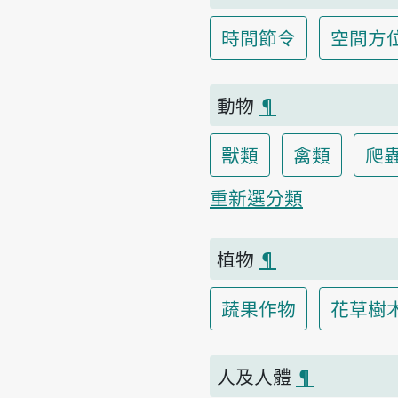
時間節令
空間方
動物
¶
獸類
禽類
爬
重新選分類
植物
¶
蔬果作物
花草樹
人及人體
¶