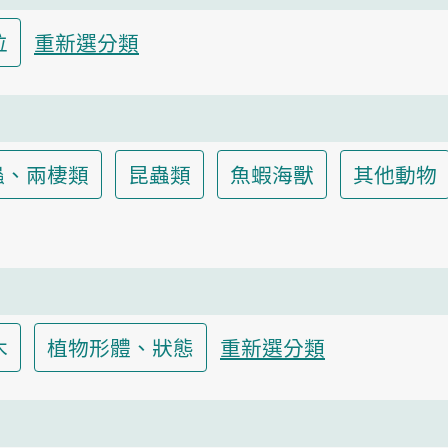
位
重新選分類
蟲、兩棲類
昆蟲類
魚蝦海獸
其他動物
木
植物形體、狀態
重新選分類