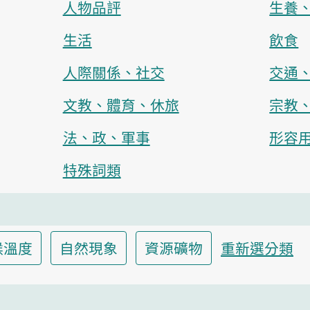
人物品評
生養
生活
飲食
人際關係、社交
交通
文教、體育、休旅
宗教
法、政、軍事
形容
特殊詞類
候溫度
自然現象
資源礦物
重新選分類