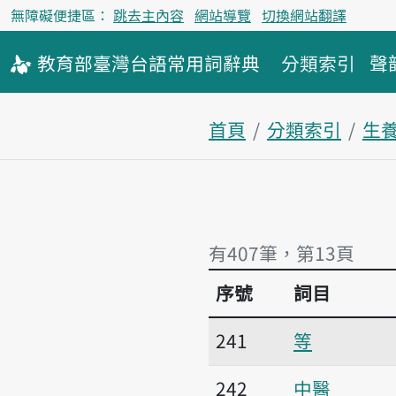
無障礙便捷區：
跳去主內容
網站導覽
切換網站翻譯
教育部
臺灣台語
常用詞
辭典
分類索引
聲
首頁
分類索引
生
有407筆，第13頁
序號
詞目
有407筆，第13頁
241
等
242
中醫