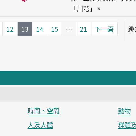
播放音讀tshuan-kiong
「川芎」。
第
頁
12
13
14
15
…
21
下一頁
跳
頁
時間、空間
動物
人及人體
群體