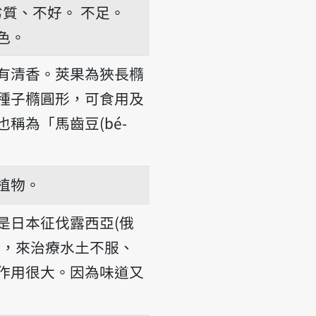
劣質、不好。
不足。
色。
有清香。莢果為狹長橢
種子橢圓形，可食用及
稱為「馬齒豆(bé-
植物。
是日本征伐露西亞(俄
用，來治療水土不服、
作用很大。因為味道又