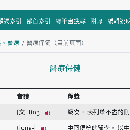
韻調索引
部首索引
總筆畫搜尋
附錄
編輯說
養、醫療
醫療保健（目前頁面）
主內容區塊
醫療保健
音讀
釋義
文
tíng
級次。
表列舉不盡的刪
播放音讀tíng
tiong-i
中國傳統的醫學。
以中