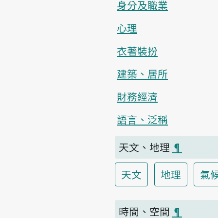
身分及職業
心理
衣著裝扮
建築、居所
財務經濟
語言、泛稱
天文、地理
¶
天文
地理
氣
時間、空間
¶