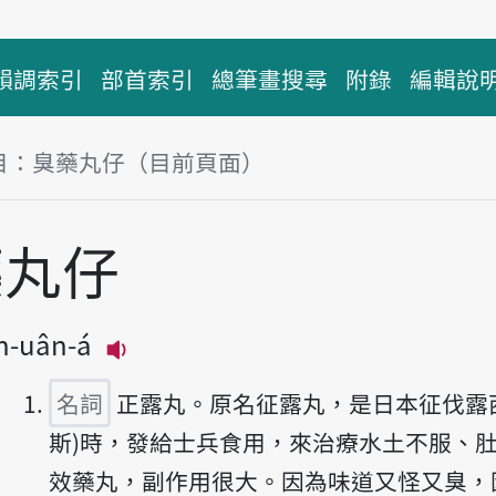
韻調索引
部首索引
總筆畫搜尋
附錄
編輯說
目：臭藥丸仔（目前頁面）
塊
藥丸仔
̍h-uân-á
播放主音讀tshàu-io̍h-uân-á
名詞
正露丸。原名征露丸，是日本征伐露
斯)時，發給士兵食用，來治療水土不服、
效藥丸，副作用很大。因為味道又怪又臭，