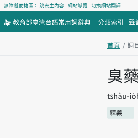
無障礙便捷區：
跳去主內容
網站導覽
切換網站翻譯
教育部
臺灣台語
常用詞
辭典
分類索引
聲
首頁
詞
主內容區
臭
tshàu-io
釋義