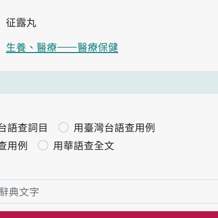
征露丸
生養、醫療——醫療保健
台語查詞目
用臺灣台語查用例
查用例
用華語查全文