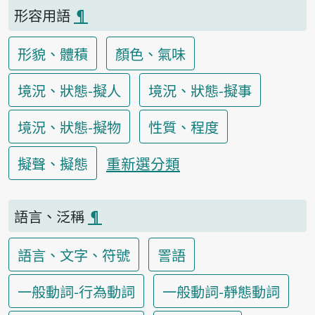
形容用語
¶
形貌、體積
顏色、氣味
境況、狀態-擬人
境況、狀態-擬事
境況、狀態-擬物
性質、程度
重新選分類
擬聲、擬態
語言、泛稱
¶
語言、文字、符號
詈語
一般動詞-行為動詞
一般動詞-靜態動詞