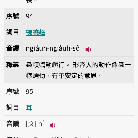
序號94蟯蟯趖
序號
94
詞目
蟯蟯趖
音讀
ngia̍uh-ngia̍uh-sô
播放音讀ngia̍uh-ng
釋義
蟲類蠕動爬行。
形容人的動作像蟲一
樣蠕動，有不安定的意思。
序號95耳
序號
95
詞目
耳
音讀
文
ní
播放音讀ní