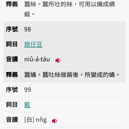
釋義
蠶絲。蠶所吐的絲，可用以織成綢
緞。
序號98娘仔豆
序號
98
詞目
娘仔豆
音讀
niû-á-tāu
播放音讀niû-á-tāu
釋義
蠶蛹。蠶吐絲做繭後，所變成的蛹。
序號99瓤
序號
99
詞目
瓤
音讀
白
nn̂g