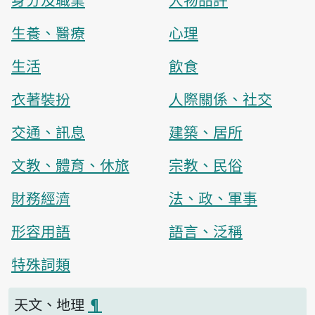
生養、醫療
心理
生活
飲食
衣著裝扮
人際關係、社交
交通、訊息
建築、居所
文教、體育、休旅
宗教、民俗
財務經濟
法、政、軍事
形容用語
語言、泛稱
特殊詞類
天文、地理
¶