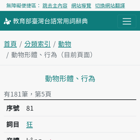
無障礙便捷區：
跳去主內容
網站導覽
切換網站翻譯
教育部
臺灣台語
常用詞
辭典
首頁
分類索引
動物
動物形體、行為（目前頁面）
動物形體、行為
主內容區塊
有181筆，第5頁
序號81狂
序號
81
詞目
狂