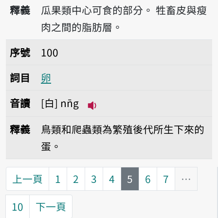
播放音讀nn̂g
釋義
瓜果類中心可食的部分。
牲畜皮與瘦
肉之間的脂肪層。
序號100卵
序號
100
詞目
卵
音讀
白
nn̄g
播放音讀nn̄g
釋義
鳥類和爬蟲類為繁殖後代所生下來的
蛋。
第
頁
上一頁
1
2
3
4
5
6
7
…
10
下一頁