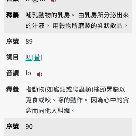
播放音讀ling/ni
釋義
哺乳動物的乳房。
由乳房所分泌出來
的汁液。
用穀物所磨製的乳狀飲品。
序號89叨
序號
89
詞目
叨
替
音讀
lo
播放音讀lo
釋義
指動物(如禽類或爬蟲類)搖頭晃腦以
覓食或咬、啄的動作。
因為心中的貪
念而向他人糾纏。
序號90鹿茸
序號
90