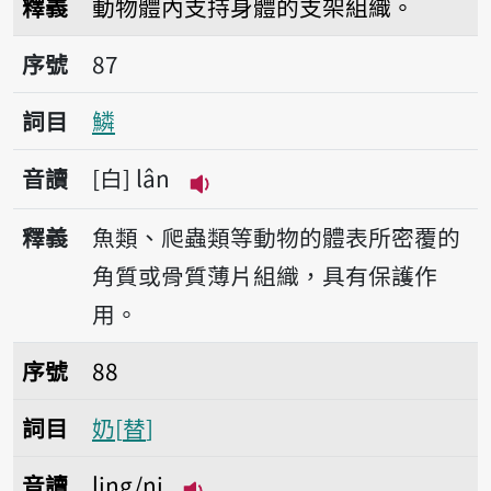
釋義
動物體內支持身體的支架組織。
序號87鱗
序號
87
詞目
鱗
音讀
白
lân
播放音讀lân
釋義
魚類、爬蟲類等動物的體表所密覆的
角質或骨質薄片組織，具有保護作
用。
序號88奶
序號
88
詞目
奶
替
音讀
ling/ni