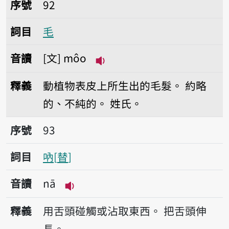
序號92毛
序號
92
詞目
毛
音讀
文
môo
播放音讀môo
釋義
動植物表皮上所生出的毛髮。
約略
的、不純的。
姓氏。
序號93吶
序號
93
詞目
吶
替
音讀
nā
播放音讀nā
釋義
用舌頭碰觸或沾取東西。
把舌頭伸
長。