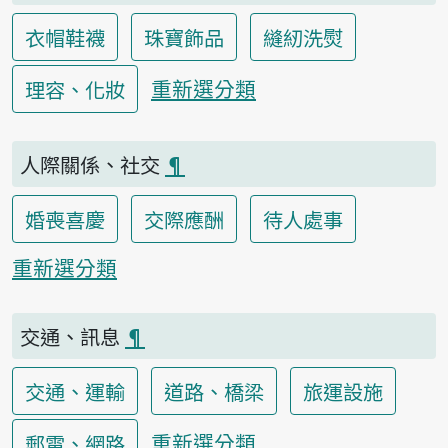
衣帽鞋襪
珠寶飾品
縫紉洗熨
重新選分類
理容、化妝
人際關係、社交
¶
婚喪喜慶
交際應酬
待人處事
重新選分類
交通、訊息
¶
交通、運輸
道路、橋梁
旅運設施
重新選分類
郵電、網路