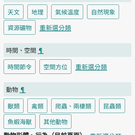
天文
地理
氣候溫度
自然現象
重新選分類
資源礦物
時間、空間
¶
重新選分類
時間節令
空間方位
動物
¶
獸類
禽類
爬蟲、兩棲類
昆蟲類
魚蝦海獸
其他動物