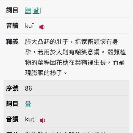
詞目
膭
替
音讀
kuī
播放音讀kuī
釋義
脹大凸起的肚子，指家畜類懷有身
孕，若用於人則有嘲笑意謂。
穀類植
物的莖稈因花穗在葉鞘裡生長，而呈
現膨脹的樣子。
序號86骨
序號
86
詞目
骨
音讀
kut
播放音讀kut