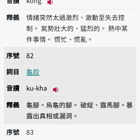
音讀
kông
播放音讀kông
釋義
情緒突然太過激烈、激動至失去控
制。
氣勢壯大的、猛烈的。
熱中某
件事情。
慌忙、慌亂。
序號82龜跤
序號
82
詞目
龜跤
音讀
ku-kha
播放音讀ku-kha
釋義
龜腳。烏龜的腳。
破綻、露馬腳。暴
露出真相或漏洞。
序號83龜殼
序號
83