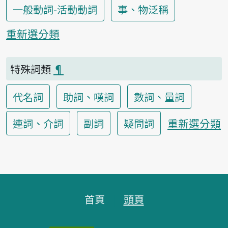
一般動詞-活動動詞
事、物泛稱
重新選分類
特殊詞類
¶
代名詞
助詞、嘆詞
數詞、量詞
重新選分類
連詞、介詞
副詞
疑問詞
頁腳區塊
首頁
頭頁