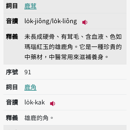
詞目
鹿茸
音讀
lo̍k-jiông/lo̍k-liông
播放音讀lo̍k-jiông/
釋義
未長成硬骨、有茸毛、含血液、色如
瑪瑙紅玉的雄鹿角。它是一種珍貴的
中藥材，中醫常用來滋補養身。
序號91鹿角
序號
91
詞目
鹿角
音讀
lo̍k-kak
播放音讀lo̍k-kak
釋義
雄鹿的角。