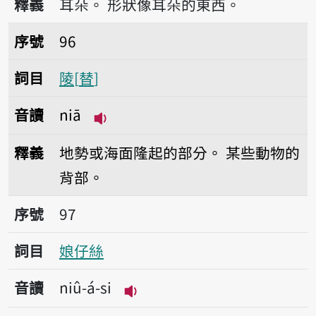
釋義
耳朵。
形狀像耳朵的東西。
序號96陵
序號
96
詞目
陵
替
音讀
niā
播放音讀niā
釋義
地勢或海面隆起的部分。
某些動物的
背部。
序號97娘仔絲
序號
97
詞目
娘仔絲
音讀
niû-á-si
播放音讀niû-á-si