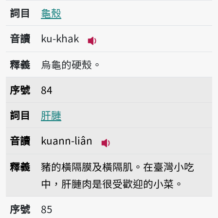
詞目
龜殼
音讀
ku-khak
播放音讀ku-khak
釋義
烏龜的硬殼。
序號84肝𦟪
序號
84
詞目
肝𦟪
音讀
kuann-liân
播放音讀kuann-liân
釋義
豬的橫隔膜及橫隔肌。在臺灣小吃
中，肝𦟪肉是很受歡迎的小菜。
序號85膭
序號
85