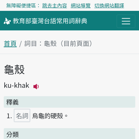
無障礙便捷區：
跳去主內容
網站導覽
切換網站翻譯
教育部
臺灣台語
常用詞
辭典
首頁
詞目：龜殼（目前頁面）
龜殼
主內容區塊
ku-khak
播放主音讀ku-khak
釋義
名詞
烏龜的硬殼。
分類