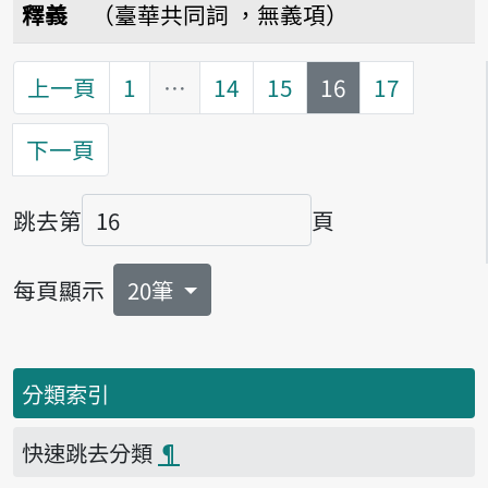
釋義
（臺華共同詞 ，無義項）
第
頁
上一頁
1
…
14
15
16
17
下一頁
跳去第
頁
頁碼
每頁顯示
20筆
分類索引
快速跳去分類
¶