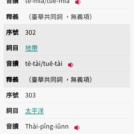
音讀
tē-miâ/tuē-miâ
播放音讀tē-miâ/tuē-
釋義
（臺華共同詞 ，無義項）
序號302地帶
序號
302
詞目
地帶
音讀
tē-tài/tuē-tài
播放音讀tē-tài/tuē-tài
釋義
（臺華共同詞 ，無義項）
序號303太平洋
序號
303
詞目
太平洋
音讀
Thài-pîng-iûnn