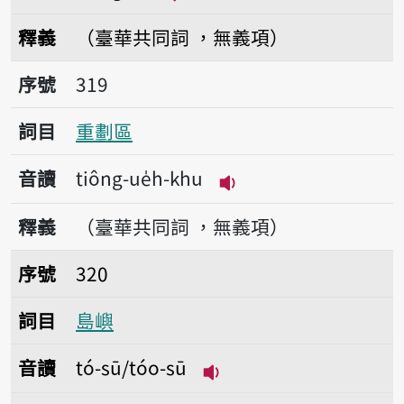
播放音讀tiong-se
釋義
（臺華共同詞 ，無義項）
序號319重劃區
序號
319
詞目
重劃區
音讀
tiông-ue̍h-khu
播放音讀tiông-ue̍h-k
釋義
（臺華共同詞 ，無義項）
序號320島嶼
序號
320
詞目
島嶼
音讀
tó-sū/tóo-sū
播放音讀tó-sū/tóo-sū