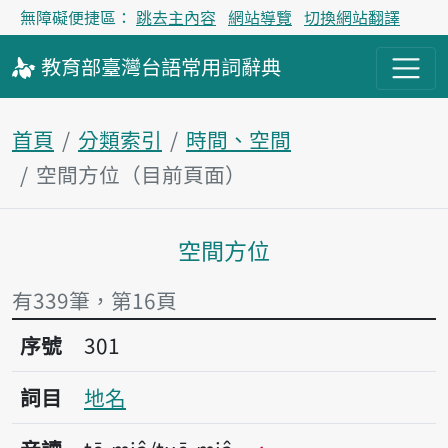
無障礙便捷區：
跳去主內容
網站導覽
切換網站翻譯
教育部
臺灣台語
常用詞
辭典
首頁
分類索引
時間、空間
空間方位（目前頁面）
空間方位
主內容區塊
有339筆，第16頁
序號301地名
序號
301
詞目
地名