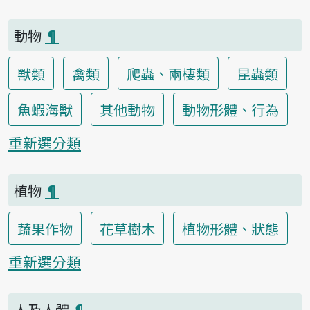
動物
¶
獸類
禽類
爬蟲、兩棲類
昆蟲類
魚蝦海獸
其他動物
動物形體、行為
重新選分類
植物
¶
蔬果作物
花草樹木
植物形體、狀態
重新選分類
人及人體
¶