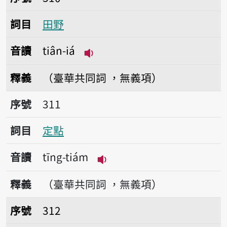
詞目
田野
音讀
tiân-iá
播放音讀tiân-iá
釋義
（臺華共同詞 ，無義項）
序號311定點
序號
311
詞目
定點
音讀
tīng-tiám
播放音讀tīng-tiám
釋義
（臺華共同詞 ，無義項）
序號312中美
序號
312