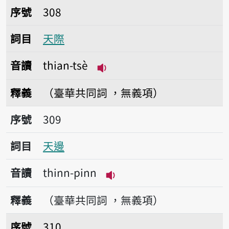
序號308天際
序號
308
詞目
天際
音讀
thian-tsè
播放音讀thian-tsè
釋義
（臺華共同詞 ，無義項）
序號309天邊
序號
309
詞目
天邊
音讀
thinn-pinn
播放音讀thinn-pinn
釋義
（臺華共同詞 ，無義項）
序號310田野
序號
310