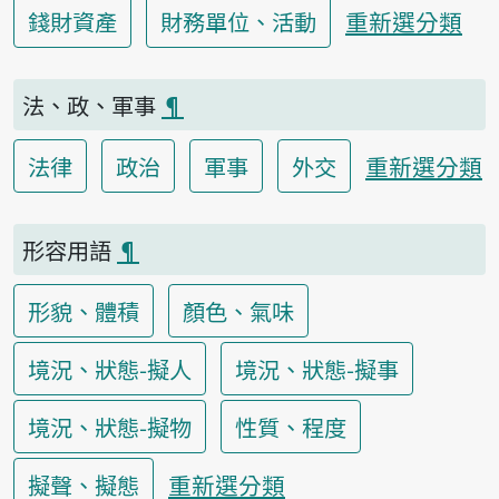
重新選分類
錢財資產
財務單位、活動
法、政、軍事
¶
重新選分類
法律
政治
軍事
外交
形容用語
¶
形貌、體積
顏色、氣味
境況、狀態-擬人
境況、狀態-擬事
境況、狀態-擬物
性質、程度
重新選分類
擬聲、擬態