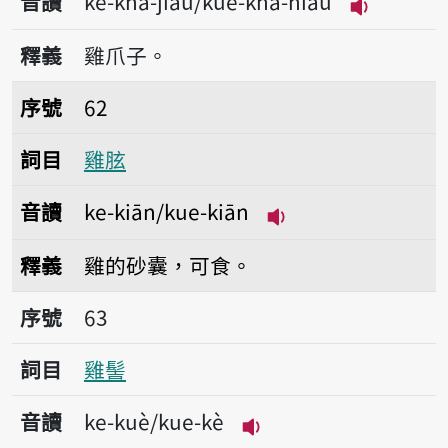
音讀
ke-kha-jiáu/kue-kha-niáu
播放音讀ke-
釋義
雞爪子。
序號62雞胘
序號
62
詞目
雞胘
音讀
ke-kiān/kue-kiān
播放音讀ke-kiān/ku
釋義
雞的砂囊，可食。
序號63雞髻
序號
63
詞目
雞髻
音讀
ke-kuè/kue-kè