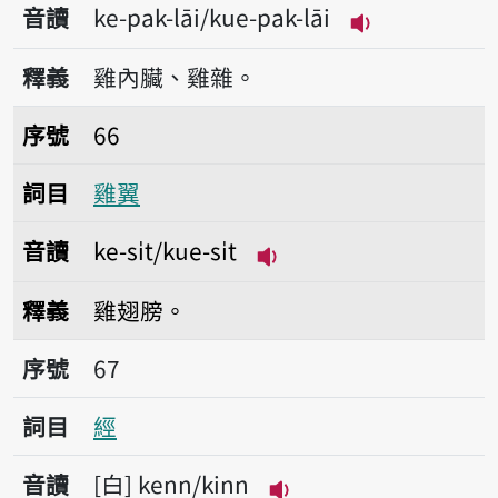
音讀
ke-pak-lāi/kue-pak-lāi
播放音讀ke-pak-
釋義
雞內臟、雞雜。
序號66雞翼
序號
66
詞目
雞翼
音讀
ke-si̍t/kue-si̍t
播放音讀ke-si̍t/kue-si̍t
釋義
雞翅膀。
序號67經
序號
67
詞目
經
音讀
白
kenn/kinn