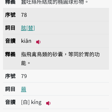
釋義
蠶吐絲所結成的橢圓球形物。
序號78胘
序號
78
詞目
胘
替
音讀
kiān
播放音讀kiān
釋義
指飛禽鳥類的砂囊，等同於胃的功
能。
序號79繭
序號
79
詞目
繭
音讀
白
kíng
播放音讀kíng