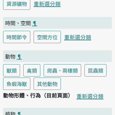
重新選分類
資源礦物
時間、空間
¶
重新選分類
時間節令
空間方位
動物
¶
獸類
禽類
爬蟲、兩棲類
昆蟲類
魚蝦海獸
其他動物
動物形體、行為（目前頁面）
重新選分類
植物
¶