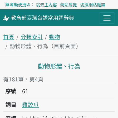
無障礙便捷區：
跳去主內容
網站導覽
切換網站翻譯
教育部
臺灣台語
常用詞
辭典
首頁
分類索引
動物
動物形體、行為（目前頁面）
動物形體、行為
主內容區塊
有181筆，第4頁
序號61雞跤爪
序號
61
詞目
雞跤爪