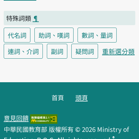
特殊詞類
¶
代名詞
助詞、嘆詞
數詞、量詞
重新選分類
連詞、介詞
副詞
疑問詞
頁腳區塊
首頁
頭頁
意見回饋
中華民國教育部 版權所有 © 2026 Ministry of
®