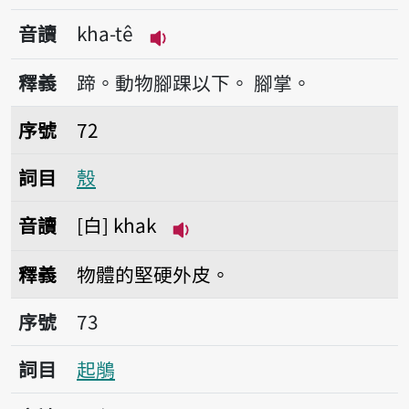
音讀
kha-tê
播放音讀kha-tê
釋義
蹄。動物腳踝以下。
腳掌。
序號72殼
序號
72
詞目
殼
音讀
白
khak
播放音讀khak
釋義
物體的堅硬外皮。
序號73起𪁎
序號
73
詞目
起𪁎