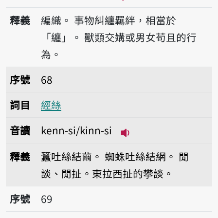
播放音讀kenn/kinn
釋義
編織。
事物糾纏羈絆，相當於
「纏」。
獸類交媾或男女苟且的行
為。
序號68經絲
序號
68
詞目
經絲
音讀
kenn-si/kinn-si
播放音讀kenn-si/kinn
釋義
蠶吐絲結繭。
蜘蛛吐絲結網。
閒
談、閒扯。東拉西扯的攀談。
序號69跤跡
序號
69