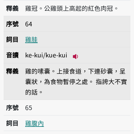
播放音讀ke-kuè/kue-
釋義
雞冠。公雞頭上高起的紅色肉冠。
序號64雞胿
序號
64
詞目
雞胿
音讀
ke-kui/kue-kui
播放音讀ke-kui/kue-k
釋義
雞的嗉囊。上接食道，下連砂囊，呈
囊狀，為食物暫停之處。
指誇大不實
的話。
序號65雞腹內
序號
65
詞目
雞腹內