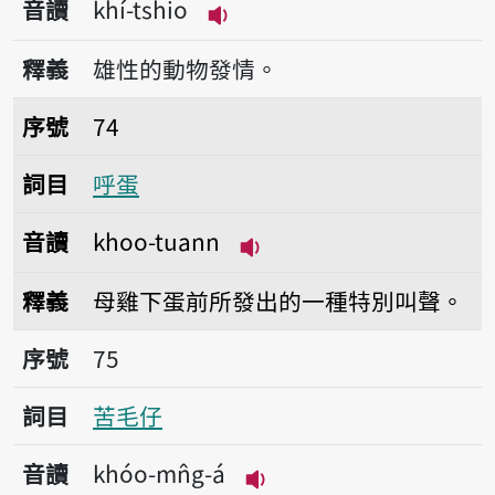
音讀
khí-tshio
播放音讀khí-tshio
釋義
雄性的動物發情。
序號74呼蛋
序號
74
詞目
呼蛋
音讀
khoo-tuann
播放音讀khoo-tuann
釋義
母雞下蛋前所發出的一種特別叫聲。
序號75苦毛仔
序號
75
詞目
苦毛仔
音讀
khóo-mn̂g-á