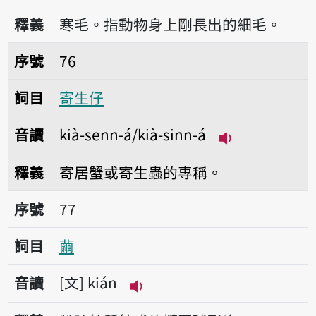
播放音讀khóo-mn̂g-á
釋義
寒毛。指動物身上剛長出的細毛。
序號76寄生仔
序號
76
詞目
寄生仔
音讀
kià-senn-á/kià-sinn-á
播放音讀kià-sen
釋義
寄居蟹或寄生蟲的專稱。
序號77繭
序號
77
詞目
繭
音讀
文
kián
播放音讀kián