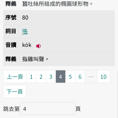
釋義
蠶吐絲所結成的橢圓球形物。
序號80咯
序號
80
詞目
咯
音讀
ko̍k
播放音讀ko̍k
釋義
指雞叫聲。
第
頁
上一頁
1
2
3
4
5
6
…
10
下一頁
跳去第
頁
頁碼