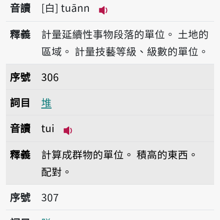
音讀
白
tuānn
播放音讀tuānn
釋義
計量延續性事物段落的單位。
土地的
區域。
計量技藝等級、級數的單位。
序號306堆
序號
306
詞目
堆
音讀
tui
播放音讀tui
釋義
計算成群物的單位。
積高的東西。
配對。
序號307隊
序號
307