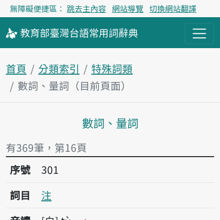
無障礙便捷區：
跳去主內容
網站導覽
切換網站翻譯
教育部
臺灣台語
常用詞
辭典
首頁
分類索引
特殊詞類
數詞、量詞（目前頁面）
數詞、量詞
主內容區塊
有369筆，第16頁
序號301注
序號
301
詞目
注