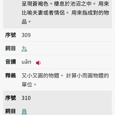
呈現蒼褐色。棲息於池沼之中。
用來
比喻夫妻或者情侶。
用來指成對的物
品。
序號309丸
序號
309
詞目
丸
音讀
uân
播放音讀uân
釋義
又小又圓的物體。
計算小而圓物體的
單位。
序號310員
序號
310
詞目
員