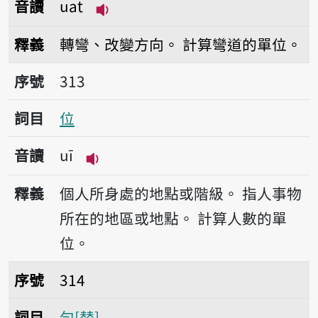
音讀
uat
播放音讀uat
釋義
轉彎、改變方向。
計算彎道的單位。
序號313位
序號
313
詞目
位
音讀
uī
播放音讀uī
釋義
個人所身處的地點或階級。
指人事物
所在的地區或地點。
計算人數的單
位。
序號314勻
序號
314
詞目
勻
替