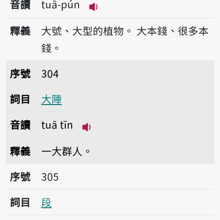
音讀
tuā-pún
播放音讀tuā-pún
釋義
大號、大型的植物。
大本錢、很多本
錢。
序號304大陣
序號
304
詞目
大陣
音讀
tuā tīn
播放音讀tuā tīn
釋義
一大群人。
序號305段
序號
305
詞目
段