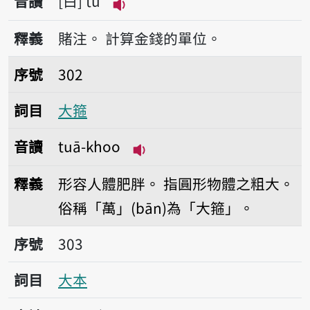
音讀
白
tù
播放音讀tù
釋義
賭注。
計算金錢的單位。
序號302大箍
序號
302
詞目
大箍
音讀
tuā-khoo
播放音讀tuā-khoo
釋義
形容人體肥胖。
指圓形物體之粗大。
俗稱「萬」(bān)為「大箍」。
序號303大本
序號
303
詞目
大本