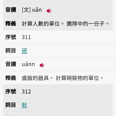
音讀
文
uân
播放音讀uân
釋義
計算人數的單位。
團隊中的一分子。
序號311碗
序號
311
詞目
碗
音讀
uánn
播放音讀uánn
釋義
盛飯的器具。
計算碗裝物的單位。
序號312斡
序號
312
詞目
斡