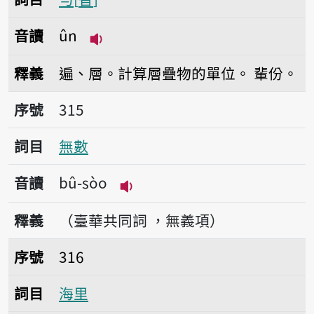
音讀
ûn
播放音讀ûn
釋義
遍、層。計算層疊物的單位。
輩份。
序號315無數
序號
315
詞目
無數
音讀
bû-sòo
播放音讀bû-sòo
釋義
（臺華共同詞 ，無義項）
序號316海里
序號
316
詞目
海里