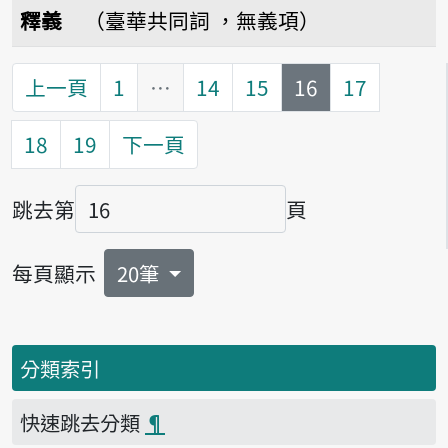
播放音讀hun-puè
釋義
（臺華共同詞 ，無義項）
第
頁
上一頁
1
…
14
15
16
17
18
19
下一頁
跳去第
頁
頁碼
每頁顯示
20筆
分類索引
快速跳去分類
¶