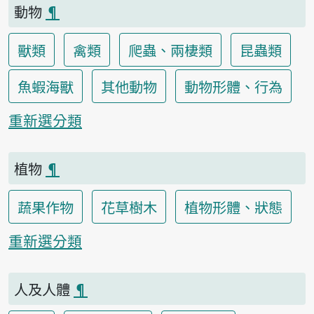
動物
¶
獸類
禽類
爬蟲、兩棲類
昆蟲類
魚蝦海獸
其他動物
動物形體、行為
重新選分類
植物
¶
蔬果作物
花草樹木
植物形體、狀態
重新選分類
人及人體
¶