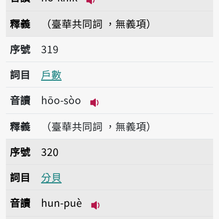
播放音讀hô-khik
釋義
（臺華共同詞 ，無義項）
序號319戶數
序號
319
詞目
戶數
音讀
hōo-sòo
播放音讀hōo-sòo
釋義
（臺華共同詞 ，無義項）
序號320分貝
序號
320
詞目
分貝
音讀
hun-puè