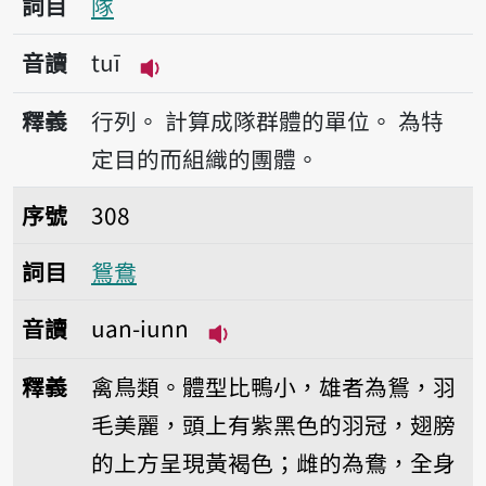
詞目
隊
音讀
tuī
播放音讀tuī
釋義
行列。
計算成隊群體的單位。
為特
定目的而組織的團體。
序號308鴛鴦
序號
308
詞目
鴛鴦
音讀
uan-iunn
播放音讀uan-iunn
釋義
禽鳥類。體型比鴨小，雄者為鴛，羽
毛美麗，頭上有紫黑色的羽冠，翅膀
的上方呈現黃褐色；雌的為鴦，全身