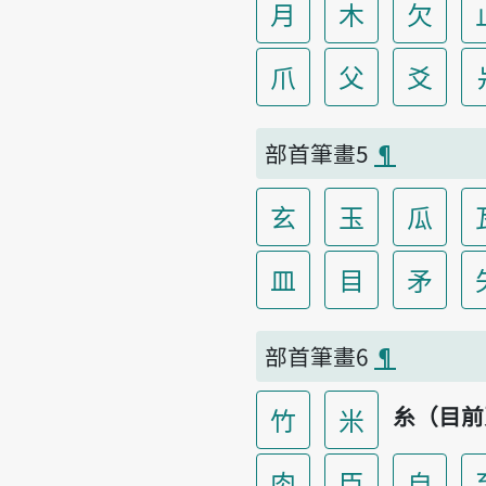
月
木
欠
爪
父
爻
部首筆畫5
¶
玄
玉
瓜
皿
目
矛
部首筆畫6
¶
糸（目前
竹
米
肉
臣
自