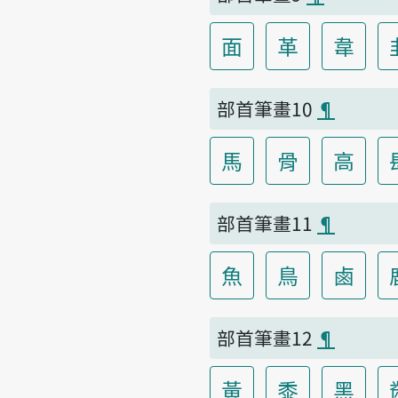
面
革
韋
部首筆畫10
¶
馬
骨
高
部首筆畫11
¶
魚
鳥
鹵
部首筆畫12
¶
黃
黍
黑