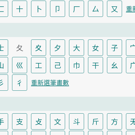
匸
十
卜
卩
厂
厶
又
重
士
夂
夊
夕
大
女
子
山
巛
工
己
巾
干
幺
彡
彳
重新選筆畫數
手
支
攴
文
斗
斤
方