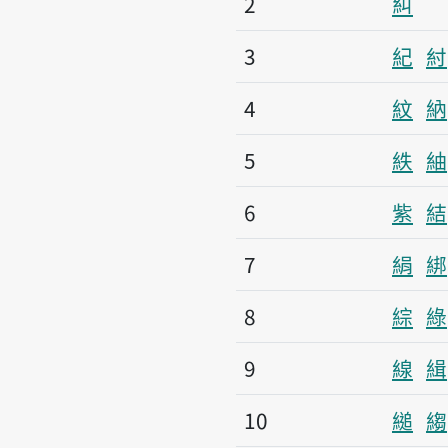
2
糾
3
紀
紂
4
紋
納
5
紩
紬
6
紫
結
7
絹
綁
8
綜
綠
9
線
緝
10
縋
縐