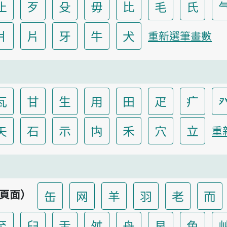
止
歹
殳
毋
比
毛
氏
爿
片
牙
牛
犬
重新選筆畫數
瓦
甘
生
用
田
疋
疒
矢
石
示
禸
禾
穴
立
重
頁面）
缶
网
羊
羽
老
而
至
臼
舌
舛
舟
艮
色