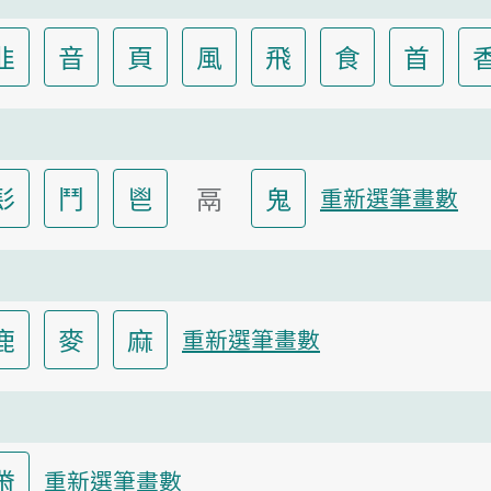
韭
音
頁
風
飛
食
首
髟
鬥
鬯
鬲
鬼
重新選筆畫數
鹿
麥
麻
重新選筆畫數
黹
重新選筆畫數