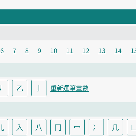
6
7
8
9
10
11
12
13
14
1
丿
乙
亅
重新選筆畫數
儿
入
八
冂
冖
冫
几