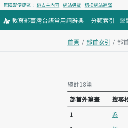
無障礙便捷區：
跳去主內容
網站導覽
切換網站翻譯
教育部
臺灣台語
常用詞
辭典
分類索引
聲
首頁
部首索引
部
總計18筆
部首外筆畫
搜尋
1
系