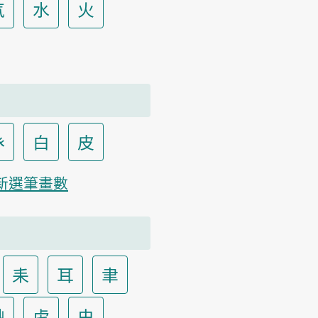
气
水
火
癶
白
皮
新選筆畫數
耒
耳
聿
艸
虍
虫