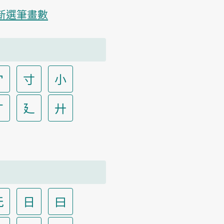
新選筆畫數
宀
寸
小
广
廴
廾
无
日
曰