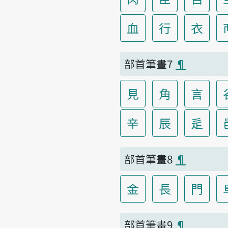
血
行
衣
部首筆畫7
¶
見
角
言
辛
辰
辵
部首筆畫8
¶
金
長
門
部首筆畫9
¶