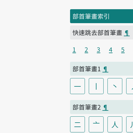
部首筆畫索引
快速跳去部首筆畫
¶
1
2
3
4
5
部首筆畫1
¶
一
丨
丶
部首筆畫2
¶
二
亠
人