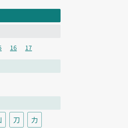
5
16
17
凵
刀
力