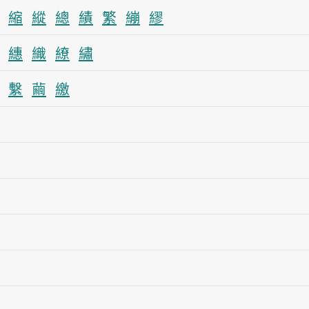
縮
縱
總
績
繁
繃
繆
繐
織
繚
繡
繫
繭
繳