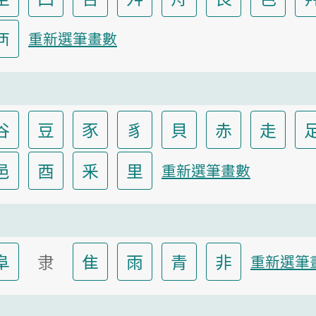
襾
重新選筆畫數
谷
豆
豕
豸
貝
赤
走
邑
酉
釆
里
重新選筆畫數
阜
隶
隹
雨
青
非
重新選筆