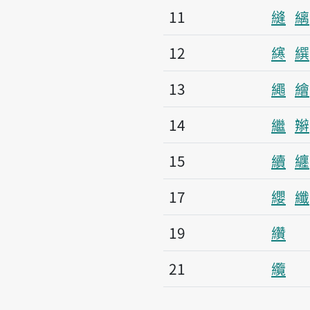
11
縫
縭
12
𫟂
繏
13
繩
繪
14
繼
辮
15
續
纏
17
纓
纖
19
纘
21
纜