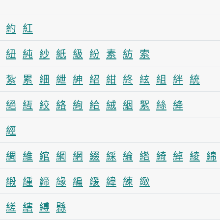
約
紅
紐
純
紗
紙
級
紛
素
紡
索
紮
累
細
紲
紳
紹
紺
終
絃
組
絆
統
絕
絚
絞
絡
絢
給
絨
絪
絮
絲
絳
經
綢
維
綰
綱
網
綴
綵
綸
綹
綺
綽
綾
綿
緞
緟
締
緣
編
緩
緯
練
緻
縒
縖
縛
縣