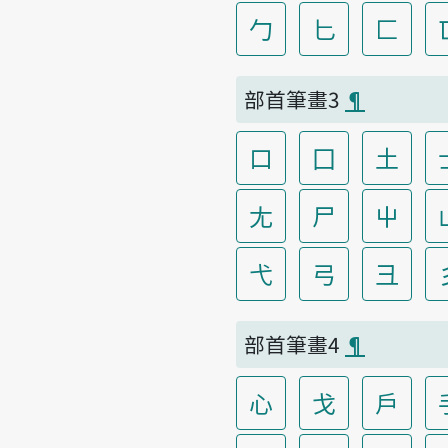
勹
匕
匚
部首筆畫3
¶
口
囗
土
尢
尸
屮
弋
弓
彐
部首筆畫4
¶
心
戈
戶