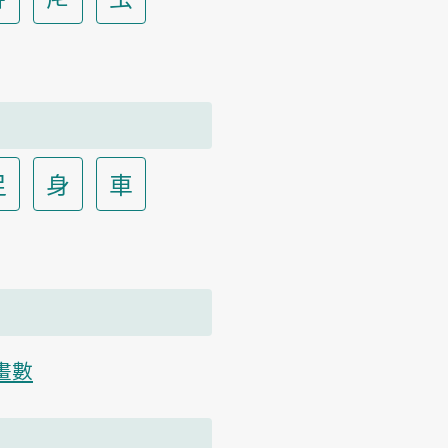
足
身
車
畫數