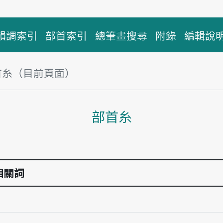
韻調索引
部首索引
總筆畫搜尋
附錄
編輯說
首糸（目前頁面）
主內容區塊
部首糸
相關詞