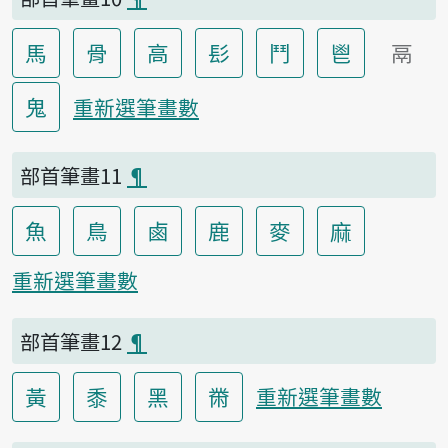
馬
骨
高
髟
鬥
鬯
鬲
鬼
重新選筆畫數
部首筆畫11
¶
魚
鳥
鹵
鹿
麥
麻
重新選筆畫數
部首筆畫12
¶
黃
黍
黑
黹
重新選筆畫數