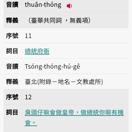
音讀
thuân-thóng
播放音讀thuân-thóng
釋義
（臺華共同詞 ，無義項）
序號11總統府衙
序號
11
詞目
總統府衙
音讀
Tsóng-thóng-hú-gê
釋義
臺北(附錄－地名－文教處所)
序號12臭頭仔嘛會做皇帝，做總統你嘛有機會
序號
12
詞目
臭頭仔嘛會做皇帝，做總統你嘛有機
會。