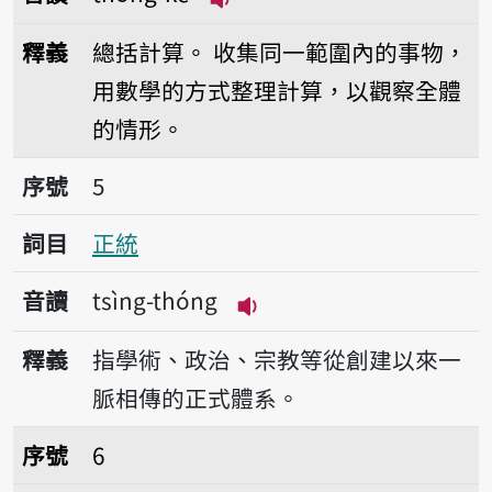
播放音讀thóng-kè
釋義
總括計算。
收集同一範圍內的事物，
用數學的方式整理計算，以觀察全體
的情形。
序號5正統
序號
5
詞目
正統
音讀
tsìng-thóng
播放音讀tsìng-thóng
釋義
指學術、政治、宗教等從創建以來一
脈相傳的正式體系。
序號6總統
序號
6