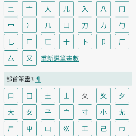
二
亠
人
儿
入
八
冂
冖
冫
几
凵
刀
力
勹
匕
匚
匸
十
卜
卩
厂
厶
又
重新選筆畫數
部首筆畫3
¶
口
囗
土
士
夂
夊
夕
大
女
子
宀
寸
小
尢
尸
屮
山
巛
工
己
巾