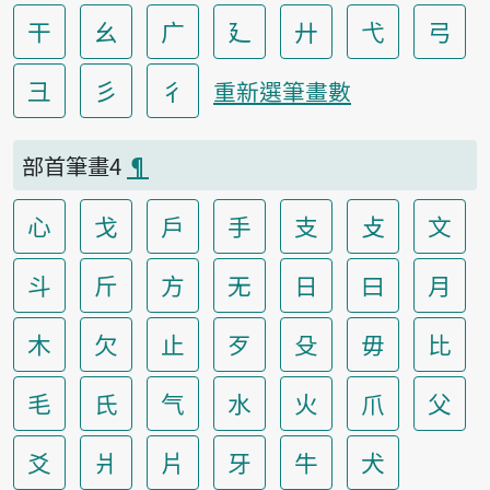
干
幺
广
廴
廾
弋
弓
彐
彡
彳
重新選筆畫數
部首筆畫4
¶
心
戈
戶
手
支
攴
文
斗
斤
方
无
日
曰
月
木
欠
止
歹
殳
毋
比
毛
氏
气
水
火
爪
父
爻
爿
片
牙
牛
犬