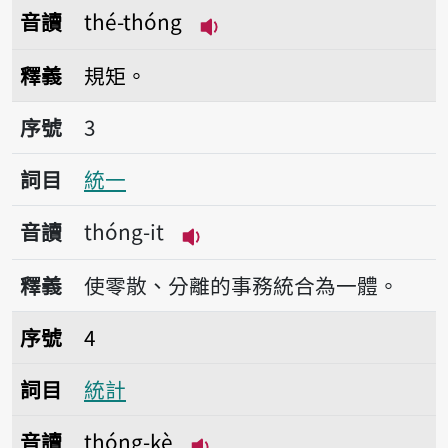
音讀
thé-thóng
播放音讀thé-thóng
釋義
規矩。
序號3統一
序號
3
詞目
統一
音讀
thóng-it
播放音讀thóng-it
釋義
使零散、分離的事務統合為一體。
序號4統計
序號
4
詞目
統計
音讀
thóng-kè