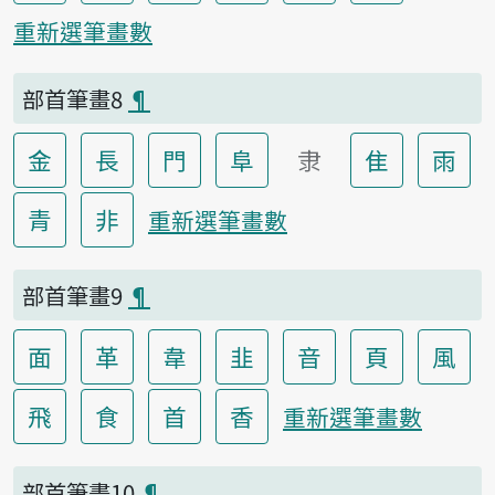
重新選筆畫數
部首筆畫8
¶
金
長
門
阜
隶
隹
雨
青
非
重新選筆畫數
部首筆畫9
¶
面
革
韋
韭
音
頁
風
飛
食
首
香
重新選筆畫數
部首筆畫10
¶