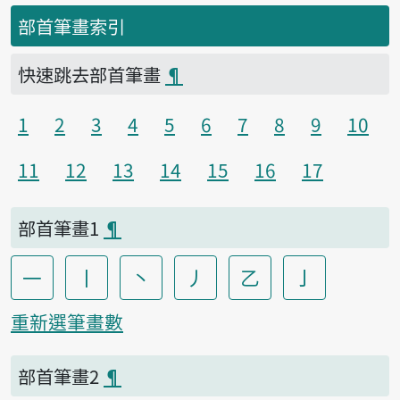
部首筆畫索引
快速跳去部首筆畫
¶
1
2
3
4
5
6
7
8
9
10
11
12
13
14
15
16
17
部首筆畫1
¶
一
丨
丶
丿
乙
亅
重新選筆畫數
部首筆畫2
¶