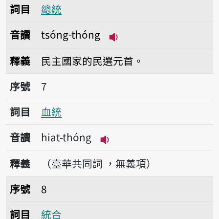
詞目
總統
音讀
tsóng-thóng
播放音讀tsóng-thóng
釋義
民主國家的民選元首。
序號7血統
序號
7
詞目
血統
音讀
hiat-thóng
播放音讀hiat-thóng
釋義
（臺華共同詞 ，無義項）
序號8統合
序號
8
詞目
統合