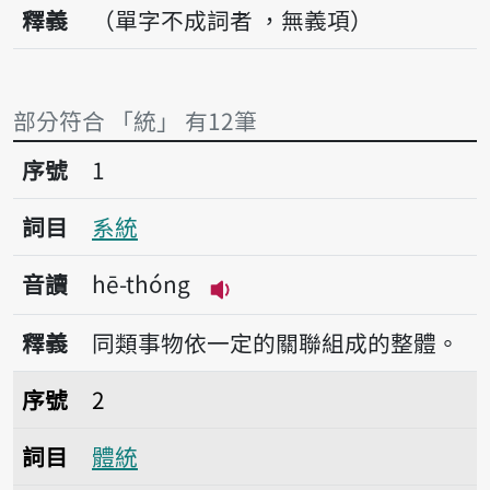
釋義
（單字不成詞者 ，無義項）
部分符合 「統」 有12筆
序號1系統
序號
1
詞目
系統
音讀
hē-thóng
播放音讀hē-thóng
釋義
同類事物依一定的關聯組成的整體。
序號2體統
序號
2
詞目
體統