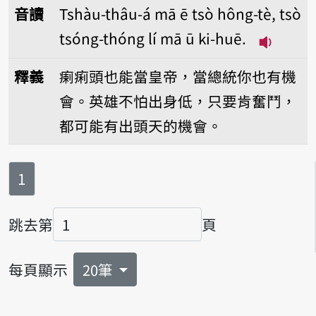
音讀
Tshàu-thâu-á mā ē tsò hông-tè, tsò
tsóng-thóng lí mā ū ki-huē.
播放音讀Tsh
釋義
瘌痢頭也能當皇帝，當總統你也有機
會。英雄不怕出身低，只要肯奮鬥，
都可能有出頭天的機會。
第
頁
1
跳去第
頁
頁碼
每頁顯示
20筆