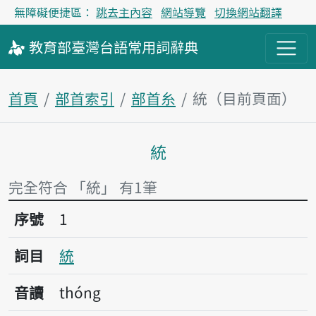
無障礙便捷區：
跳去主內容
網站導覽
切換網站翻譯
教育部
臺灣台語
常用詞
辭典
首頁
部首索引
部首糸
統（目前頁面）
統
主內容區塊
完全符合 「統」 有1筆
序號1統
序號
1
詞目
統
音讀
thóng