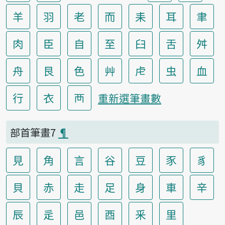
羊
羽
老
而
耒
耳
聿
肉
臣
自
至
臼
舌
舛
舟
艮
色
艸
虍
虫
血
行
衣
襾
重新選筆畫數
部首筆畫7
¶
見
角
言
谷
豆
豕
豸
貝
赤
走
足
身
車
辛
辰
辵
邑
酉
釆
里