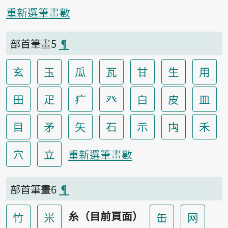
重新選筆畫數
部首筆畫5
¶
玄
玉
瓜
瓦
甘
生
用
田
疋
疒
癶
白
皮
皿
目
矛
矢
石
示
禸
禾
穴
立
重新選筆畫數
部首筆畫6
¶
糸（目前頁面）
竹
米
缶
网