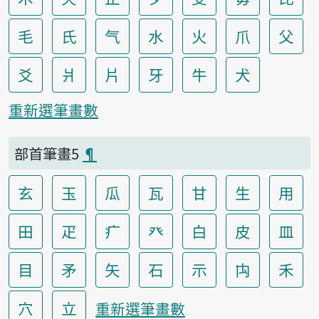
毛
氏
气
水
火
爪
父
爻
爿
片
牙
牛
犬
重新選筆畫數
部首筆畫5
¶
玄
玉
瓜
瓦
甘
生
用
田
疋
疒
癶
白
皮
皿
目
矛
矢
石
示
禸
禾
穴
立
重新選筆畫數