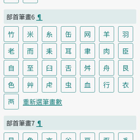
部首筆畫6
¶
竹
米
糸
缶
网
羊
羽
老
而
耒
耳
聿
肉
臣
自
至
臼
舌
舛
舟
艮
色
艸
虍
虫
血
行
衣
襾
重新選筆畫數
部首筆畫7
¶