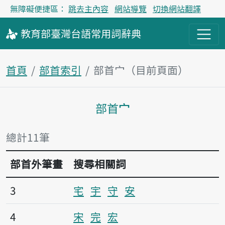
無障礙便捷區：
跳去主內容
網站導覽
切換網站翻譯
教育部
臺灣台語
常用詞
辭典
首頁
部首索引
部首宀（目前頁面）
部首宀
主內容區塊
總計11筆
部首外筆畫
搜尋相關詞
3
宅
宇
守
安
4
宋
完
宏