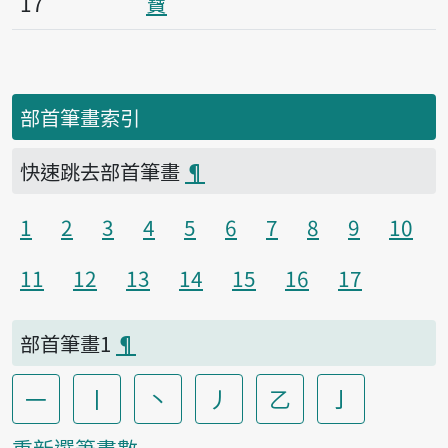
17
寶
部首筆畫索引
快速跳去部首筆畫
¶
1
2
3
4
5
6
7
8
9
10
11
12
13
14
15
16
17
部首筆畫1
¶
一
丨
丶
丿
乙
亅