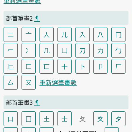
重新選筆畫數
部首筆畫2
¶
二
亠
人
儿
入
八
冂
冖
冫
几
凵
刀
力
勹
匕
匚
匸
十
卜
卩
厂
厶
又
重新選筆畫數
部首筆畫3
¶
口
囗
土
士
夂
夊
夕