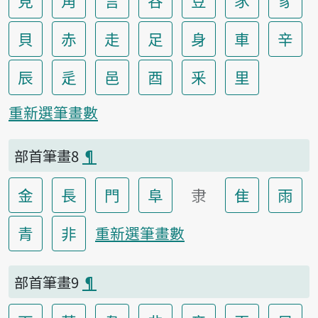
見
角
言
谷
豆
豕
豸
貝
赤
走
足
身
車
辛
辰
辵
邑
酉
釆
里
重新選筆畫數
部首筆畫8
¶
金
長
門
阜
隶
隹
雨
青
非
重新選筆畫數
部首筆畫9
¶