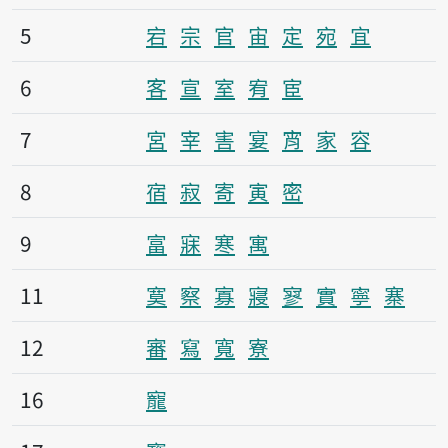
5
宕
宗
官
宙
定
宛
宜
6
客
宣
室
宥
宦
7
宮
宰
害
宴
宵
家
容
8
宿
寂
寄
寅
密
9
富
寐
寒
寓
11
寞
察
寡
寢
寥
實
寧
寨
12
審
寫
寬
寮
16
寵