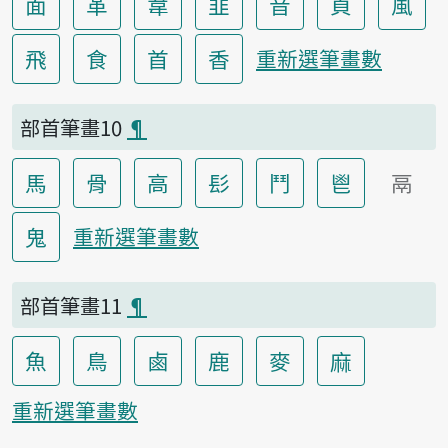
面
革
韋
韭
音
頁
風
飛
食
首
香
重新選筆畫數
部首筆畫10
¶
馬
骨
高
髟
鬥
鬯
鬲
鬼
重新選筆畫數
部首筆畫11
¶
魚
鳥
鹵
鹿
麥
麻
重新選筆畫數