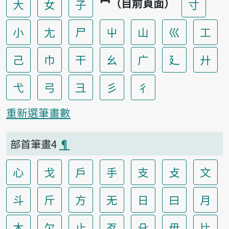
宀（目前頁面）
大
女
子
寸
小
尢
尸
屮
山
巛
工
己
巾
干
幺
广
廴
廾
弋
弓
彐
彡
彳
重新選筆畫數
部首筆畫4
¶
心
戈
戶
手
支
攴
文
斗
斤
方
无
日
曰
月
木
欠
止
歹
殳
毋
比