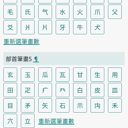
毛
氏
气
水
火
爪
父
爻
爿
片
牙
牛
犬
重新選筆畫數
部首筆畫5
¶
玄
玉
瓜
瓦
甘
生
用
田
疋
疒
癶
白
皮
皿
目
矛
矢
石
示
禸
禾
穴
立
重新選筆畫數