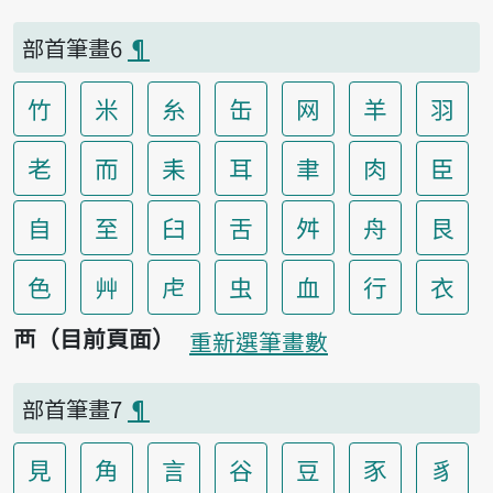
部首筆畫6
¶
竹
米
糸
缶
网
羊
羽
老
而
耒
耳
聿
肉
臣
自
至
臼
舌
舛
舟
艮
色
艸
虍
虫
血
行
衣
襾（目前頁面）
重新選筆畫數
部首筆畫7
¶
見
角
言
谷
豆
豕
豸