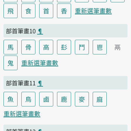
飛
食
首
香
重新選筆畫數
部首筆畫10
¶
馬
骨
高
髟
鬥
鬯
鬲
鬼
重新選筆畫數
部首筆畫11
¶
魚
鳥
鹵
鹿
麥
麻
重新選筆畫數