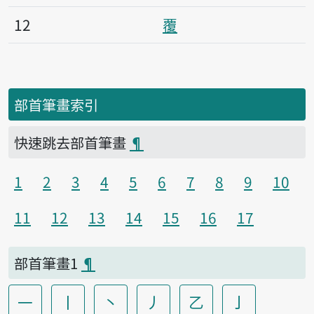
12
覆
部首筆畫索引
快速跳去部首筆畫
¶
1
2
3
4
5
6
7
8
9
10
11
12
13
14
15
16
17
部首筆畫1
¶
一
丨
丶
丿
乙
亅