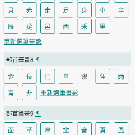
貝
赤
走
足
身
車
辛
辰
辵
邑
酉
釆
里
重新選筆畫數
部首筆畫8
¶
金
長
門
阜
隶
隹
雨
青
非
重新選筆畫數
部首筆畫9
¶
面
革
韋
韭
音
頁
風