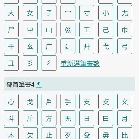
大
女
子
宀
寸
小
尢
尸
屮
山
巛
工
己
巾
干
幺
广
廴
廾
弋
弓
彐
彡
彳
重新選筆畫數
部首筆畫4
¶
心
戈
戶
手
支
攴
文
斗
斤
方
无
日
曰
月
木
欠
止
歹
殳
毋
比