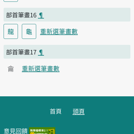
部首筆畫16
¶
龍
龜
重新選筆畫數
部首筆畫17
¶
龠
重新選筆畫數
頁腳區塊
首頁
頭頁
意見回饋