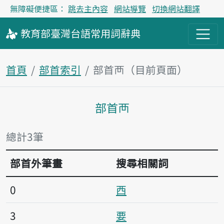
無障礙便捷區：
跳去主內容
網站導覽
切換網站翻譯
教育部
臺灣台語
常用詞
辭典
首頁
部首索引
部首襾（目前頁面）
部首襾
主內容區塊
總計3筆
部首外筆畫
搜尋相關詞
0
西
3
要