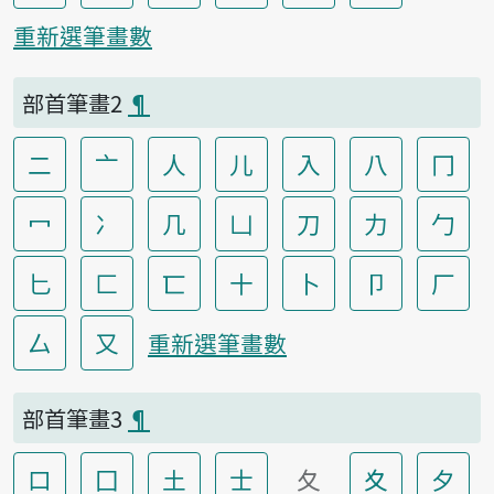
重新選筆畫數
部首筆畫2
¶
二
亠
人
儿
入
八
冂
冖
冫
几
凵
刀
力
勹
匕
匚
匸
十
卜
卩
厂
厶
又
重新選筆畫數
部首筆畫3
¶
口
囗
土
士
夂
夊
夕