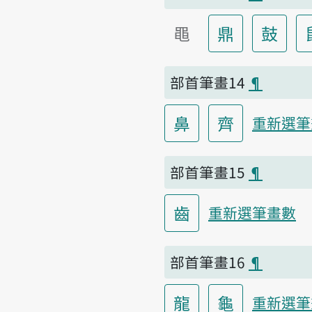
黽
鼎
鼓
部首筆畫14
¶
鼻
齊
重新選筆
部首筆畫15
¶
齒
重新選筆畫數
部首筆畫16
¶
龍
龜
重新選筆