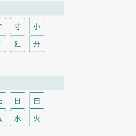
宀
寸
小
广
廴
廾
无
日
曰
气
水
火