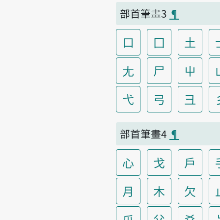
部首筆畫3
¶
口
囗
土
尢
尸
屮
弋
弓
彐
部首筆畫4
¶
心
戈
戶
月
木
欠
爪
父
爻