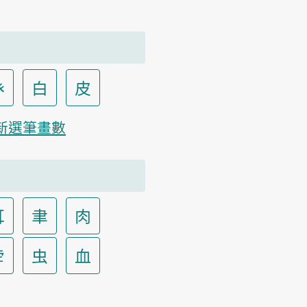
癶
白
皮
新選筆畫數
耳
聿
肉
虍
虫
血