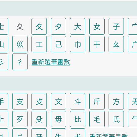
士
夂
夊
夕
大
女
子
山
巛
工
己
巾
干
幺
彡
彳
重新選筆畫數
手
支
攴
文
斗
斤
方
止
歹
殳
毋
比
毛
氏
爿
片
牙
牛
犬
重新選筆畫數