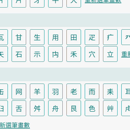
瓦
甘
生
用
田
疋
疒
矢
石
示
禸
禾
穴
立
重
缶
网
羊
羽
老
而
耒
臼
舌
舛
舟
艮
色
艸
新選筆畫數