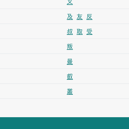
叉
及
友
反
叔
取
受
叛
曼
叡
叢