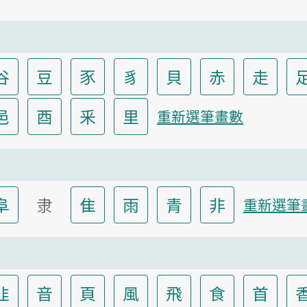
谷
豆
豕
豸
貝
赤
走
邑
酉
釆
里
重新選筆畫數
阜
隶
隹
雨
青
非
重新選筆
韭
音
頁
風
飛
食
首