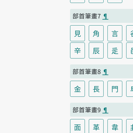
部首筆畫7
¶
見
角
言
辛
辰
辵
部首筆畫8
¶
金
長
門
部首筆畫9
¶
面
革
韋