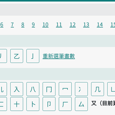
6
7
8
9
10
11
12
13
14
1
丿
乙
亅
重新選筆畫數
儿
入
八
冂
冖
冫
几
又（目前
匸
十
卜
卩
厂
厶