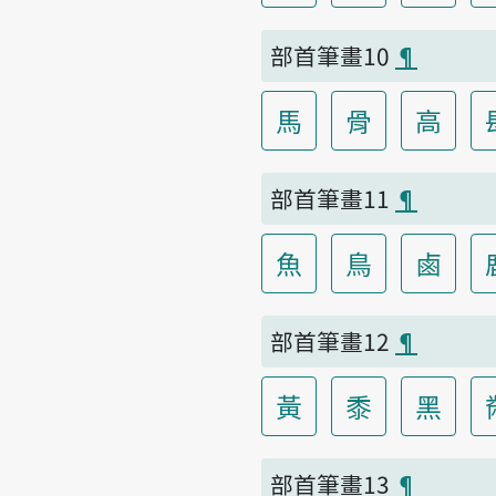
部首筆畫10
¶
馬
骨
高
部首筆畫11
¶
魚
鳥
鹵
部首筆畫12
¶
黃
黍
黑
部首筆畫13
¶