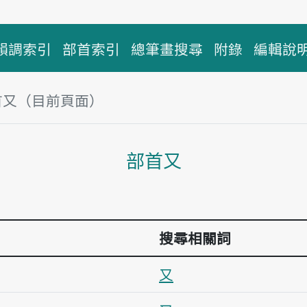
韻調索引
部首索引
總筆畫搜尋
附錄
編輯說
首又（目前頁面）
主內容區塊
部首又
搜尋相關詞
又