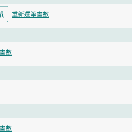
鼠
重新選筆畫數
畫數
畫數