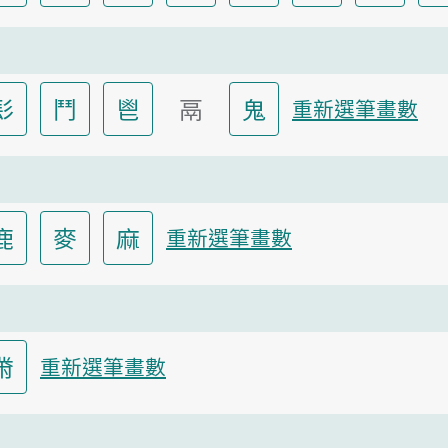
髟
鬥
鬯
鬲
鬼
重新選筆畫數
鹿
麥
麻
重新選筆畫數
黹
重新選筆畫數