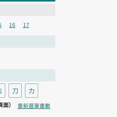
5
16
17
凵
刀
力
頁面）
重新選筆畫數