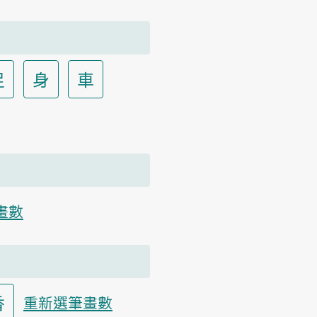
足
身
車
畫數
香
重新選筆畫數