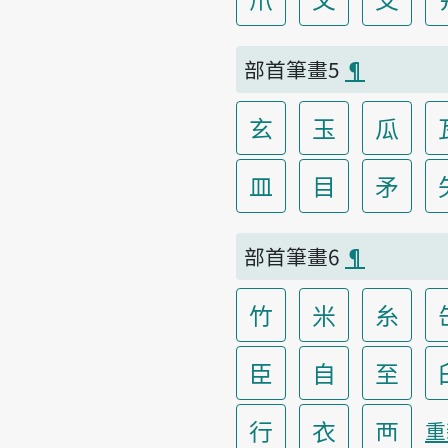
部首筆畫5
¶
玄
玉
瓜
皿
目
矛
部首筆畫6
¶
竹
米
糸
臣
自
至
行
衣
襾
重