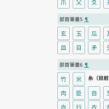
爪
父
爻
部首筆畫5
¶
玄
玉
瓜
皿
目
矛
部首筆畫6
¶
糸（目前
竹
米
肉
臣
自
血
行
衣