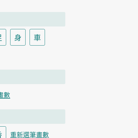
足
身
車
畫數
香
重新選筆畫數