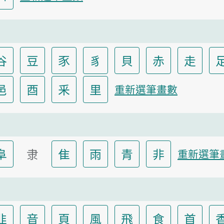
谷
豆
豕
豸
貝
赤
走
邑
酉
釆
里
重新選筆畫數
阜
隶
隹
雨
青
非
重新選筆
韭
音
頁
風
飛
食
首