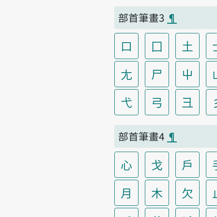
部首筆畫3
¶
口
囗
土
尢
尸
屮
弋
弓
彐
部首筆畫4
¶
心
戈
戶
月
木
欠