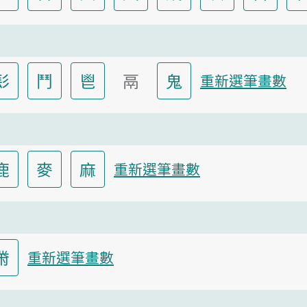
髟
鬥
鬯
鬲
鬼
重新選筆畫數
鹿
麥
麻
重新選筆畫數
黹
重新選筆畫數