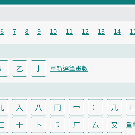
6
7
8
9
10
11
12
13
14
1
丿
乙
亅
重新選筆畫數
儿
入
八
冂
冖
冫
几
匸
十
卜
卩
厂
厶
又
重