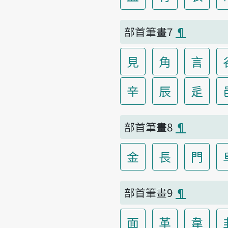
部首筆畫7
¶
見
角
言
辛
辰
辵
部首筆畫8
¶
金
長
門
部首筆畫9
¶
面
革
韋