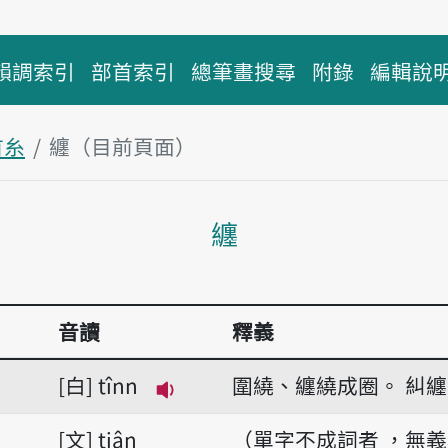
韻調索引
部首索引
總筆畫搜尋
附錄
編輯說
首糸
纏（目前頁面）
主內容區塊
纏
音讀
釋義
白
tînn
圍繞、纏繞成圈。
糾纏
播放音讀tînn
文
tiân
（單字不成詞者 ，無