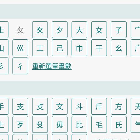
士
夂
夊
夕
大
女
子
山
巛
工
己
巾
干
幺
彡
彳
重新選筆畫數
手
支
攴
文
斗
斤
方
止
歹
殳
毋
比
毛
氏