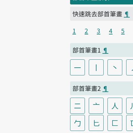
快速跳去部首筆畫
¶
1
2
3
4
5
部首筆畫1
¶
一
丨
丶
部首筆畫2
¶
二
亠
人
勹
匕
匚