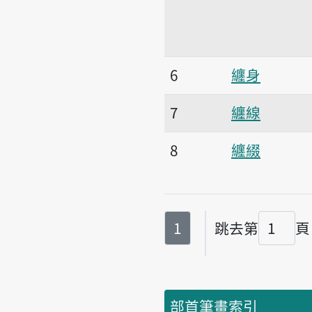
6
纏身
7
纏線
8
纏綴
第
頁
1
跳去第
頁
頁碼
部首筆畫索引