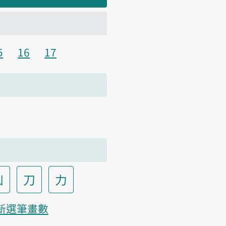
5
16
17
凵
刀
力
新選筆畫數