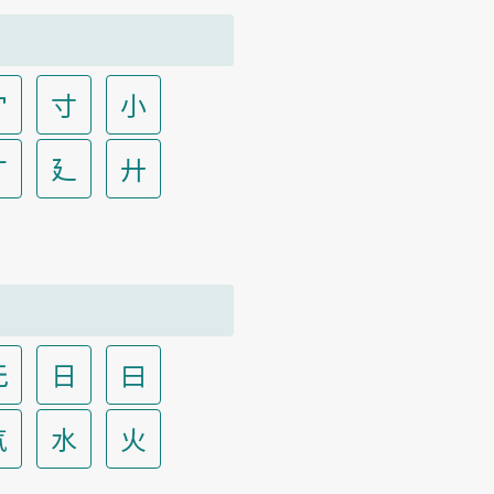
宀
寸
小
广
廴
廾
无
日
曰
气
水
火