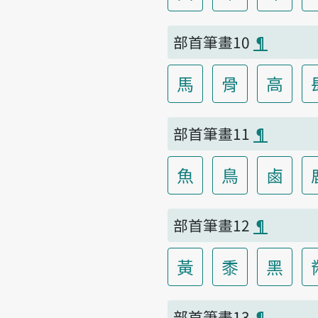
部首筆畫10
¶
馬
骨
高
部首筆畫11
¶
魚
鳥
鹵
部首筆畫12
¶
黃
黍
黑
部首筆畫13
¶