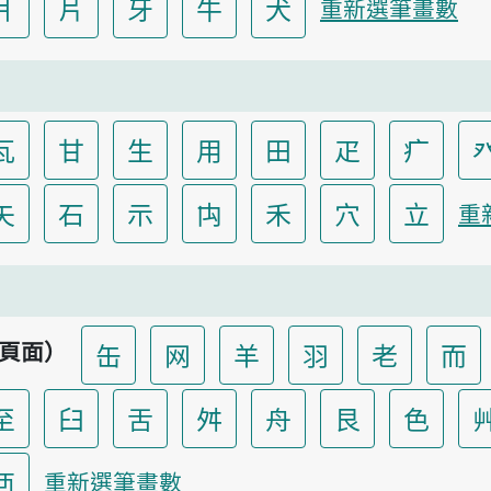
爿
片
牙
牛
犬
重新選筆畫數
瓦
甘
生
用
田
疋
疒
矢
石
示
禸
禾
穴
立
重
頁面）
缶
网
羊
羽
老
而
至
臼
舌
舛
舟
艮
色
襾
重新選筆畫數