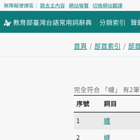
無障礙便捷區：
跳去主內容
網站導覽
切換網站翻譯
教育部
臺灣台語
常用詞
辭典
分類索引
聲
首頁
部首索引
部
完全符合 「纏」 有2筆
序號
詞目
完全符合 「纏」 有2筆
1
纏
2
纏