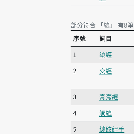
部分符合 「纏」 有8筆
序號
詞目
部分符合 「纏」 有8筆
1
纓纏
2
交纏
3
膏膏纏
4
觸纏
5
纏跤絆手