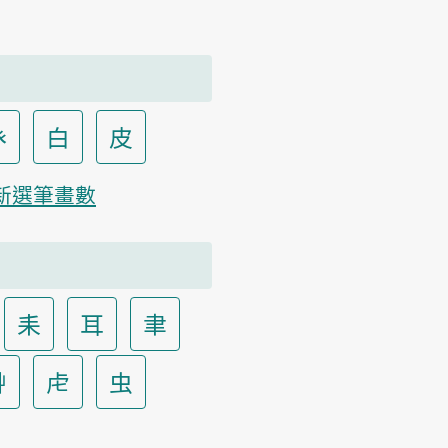
癶
白
皮
新選筆畫數
耒
耳
聿
艸
虍
虫