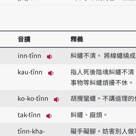
音讀
釋義
inn-tînn
糾纏不清。
將線纏繞成
播放音讀inn-tînn
kau-tînn
指人死後陰魂糾纏不清
播放音讀kau-tînn
事物等糾纏煩擾不休。
ko-ko-tînn
胡攪蠻纏。不講道理的
播放音讀ko-ko-tînn
tak-tînn
糾纏、麻煩。
播放音讀tak-tînn
tînn-kha-
礙手礙腳。妨害別人做