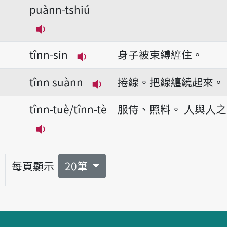
puànn-tshiú
播放音讀tînn-kha-puànn-tshiú
tînn-sin
身子被束縛纏住。
播放音讀tînn-sin
tînn suànn
捲線。把線纏繞起來。
播放音讀tînn suànn
tînn-tuè/tînn-tè
服侍、照料。
人與人之
播放音讀tînn-tuè/tînn-tè
每頁顯示
20筆