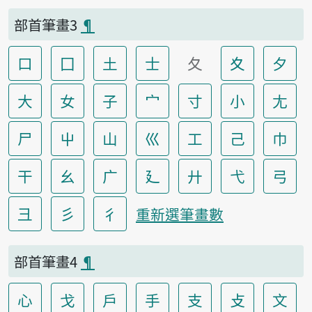
部首筆畫3
¶
口
囗
土
士
夂
夊
夕
大
女
子
宀
寸
小
尢
尸
屮
山
巛
工
己
巾
干
幺
广
廴
廾
弋
弓
彐
彡
彳
重新選筆畫數
部首筆畫4
¶
心
戈
戶
手
支
攴
文