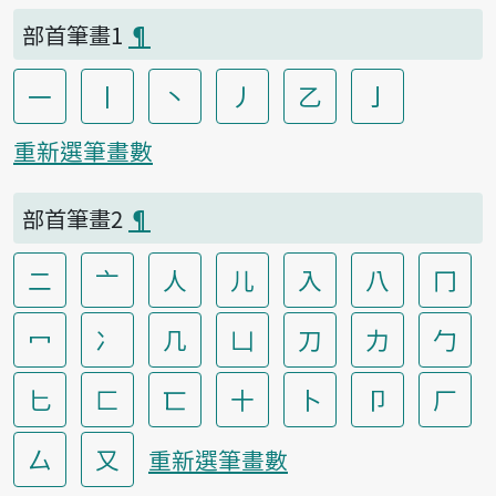
部首筆畫1
¶
一
丨
丶
丿
乙
亅
重新選筆畫數
部首筆畫2
¶
二
亠
人
儿
入
八
冂
冖
冫
几
凵
刀
力
勹
匕
匚
匸
十
卜
卩
厂
厶
又
重新選筆畫數