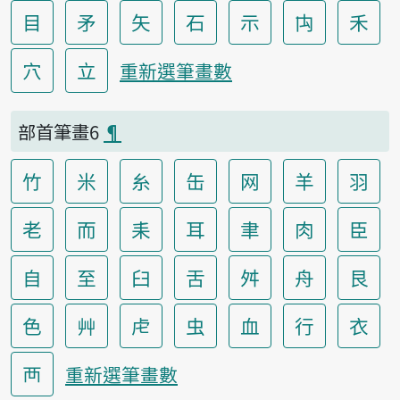
目
矛
矢
石
示
禸
禾
穴
立
重新選筆畫數
部首筆畫6
¶
竹
米
糸
缶
网
羊
羽
老
而
耒
耳
聿
肉
臣
自
至
臼
舌
舛
舟
艮
色
艸
虍
虫
血
行
衣
襾
重新選筆畫數