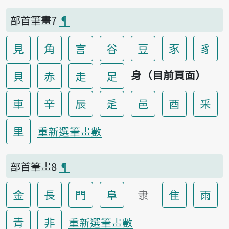
部首筆畫7
¶
見
角
言
谷
豆
豕
豸
身（目前頁面）
貝
赤
走
足
車
辛
辰
辵
邑
酉
釆
里
重新選筆畫數
部首筆畫8
¶
金
長
門
阜
隶
隹
雨
青
非
重新選筆畫數