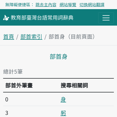
無障礙便捷區：
跳去主內容
網站導覽
切換網站翻譯
教育部
臺灣台語
常用詞
辭典
首頁
部首索引
部首身（目前頁面）
部首身
主內容區塊
總計5筆
部首外筆畫
搜尋相關詞
0
身
3
躬