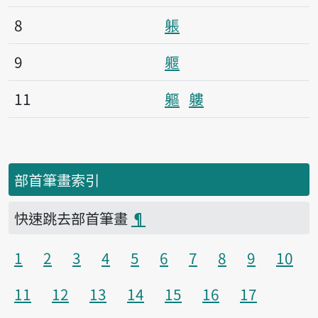
8
躼
9
躽
11
軀
軁
部首筆畫索引
快速跳去部首筆畫
¶
1
2
3
4
5
6
7
8
9
10
11
12
13
14
15
16
17