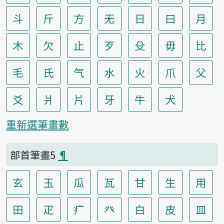
斗
斤
方
无
日
曰
月
木
欠
止
歹
殳
毋
比
毛
氏
气
水
火
爪
父
爻
爿
片
牙
牛
犬
重新選筆畫數
部首筆畫5
¶
玄
玉
瓜
瓦
甘
生
用
田
疋
疒
癶
白
皮
皿