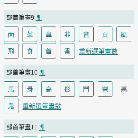
部首筆畫9
¶
面
革
韋
韭
音
頁
風
飛
食
首
香
重新選筆畫數
部首筆畫10
¶
馬
骨
高
髟
鬥
鬯
鬲
鬼
重新選筆畫數
部首筆畫11
¶