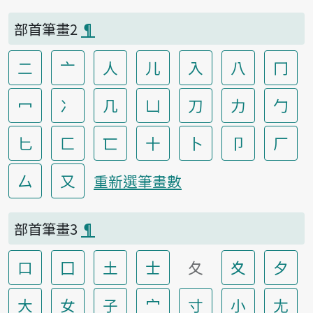
部首筆畫2
¶
二
亠
人
儿
入
八
冂
冖
冫
几
凵
刀
力
勹
匕
匚
匸
十
卜
卩
厂
厶
又
重新選筆畫數
部首筆畫3
¶
口
囗
土
士
夂
夊
夕
大
女
子
宀
寸
小
尢