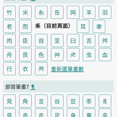
竹
米
糸
缶
网
羊
羽
耒（目前頁面）
老
而
耳
聿
肉
臣
自
至
臼
舌
舛
舟
艮
色
艸
虍
虫
血
行
衣
襾
重新選筆畫數
部首筆畫7
¶
見
角
言
谷
豆
豕
豸
貝
赤
走
足
身
車
辛