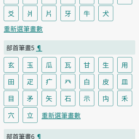
爻
爿
片
牙
牛
犬
重新選筆畫數
部首筆畫5
¶
玄
玉
瓜
瓦
甘
生
用
田
疋
疒
癶
白
皮
皿
目
矛
矢
石
示
禸
禾
穴
立
重新選筆畫數
部首筆畫6
¶