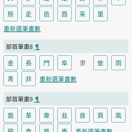
辰
辵
邑
酉
釆
里
重新選筆畫數
部首筆畫8
¶
金
長
門
阜
隶
隹
雨
青
非
重新選筆畫數
部首筆畫9
¶
面
革
韋
韭
音
頁
風
飛
食
首
香
重新選筆畫數