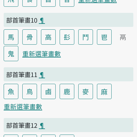
部首筆畫10
¶
馬
骨
高
髟
鬥
鬯
鬲
鬼
重新選筆畫數
部首筆畫11
¶
魚
鳥
鹵
鹿
麥
麻
重新選筆畫數
部首筆畫12
¶