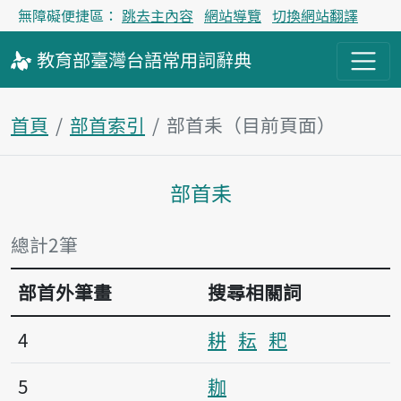
無障礙便捷區：
跳去主內容
網站導覽
切換網站翻譯
教育部
臺灣台語
常用詞
辭典
首頁
部首索引
部首耒（目前頁面）
部首耒
主內容區塊
總計2筆
部首外筆畫
搜尋相關詞
4
耕
耘
耙
5
耞