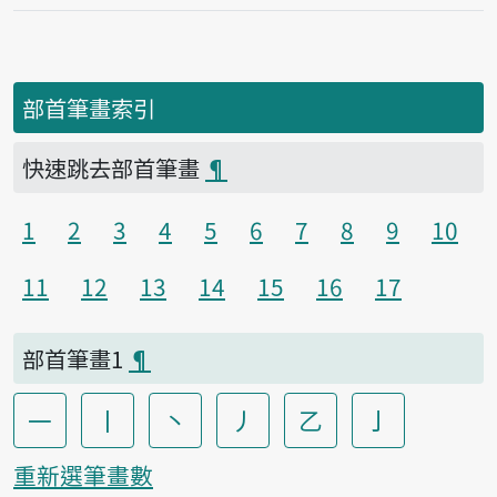
部首筆畫索引
快速跳去部首筆畫
¶
1
2
3
4
5
6
7
8
9
10
11
12
13
14
15
16
17
部首筆畫1
¶
一
丨
丶
丿
乙
亅
重新選筆畫數