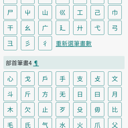
尸
屮
山
巛
工
己
巾
干
幺
广
廴
廾
弋
弓
彐
彡
彳
重新選筆畫數
部首筆畫4
¶
心
戈
戶
手
支
攴
文
斗
斤
方
无
日
曰
月
木
欠
止
歹
殳
毋
比
毛
氏
气
水
火
爪
父