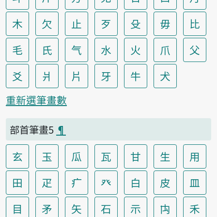
木
欠
止
歹
殳
毋
比
毛
氏
气
水
火
爪
父
爻
爿
片
牙
牛
犬
重新選筆畫數
部首筆畫5
¶
玄
玉
瓜
瓦
甘
生
用
田
疋
疒
癶
白
皮
皿
目
矛
矢
石
示
禸
禾