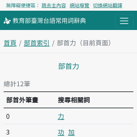
無障礙便捷區：
跳去主內容
網站導覽
切換網站翻譯
教育部
臺灣台語
常用詞
辭典
首頁
部首索引
部首力（目前頁面）
部首力
主內容區塊
總計12筆
部首外筆畫
搜尋相關詞
0
力
3
功
加