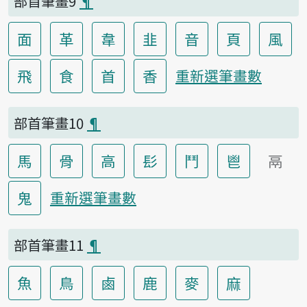
部首筆畫9
¶
面
革
韋
韭
音
頁
風
飛
食
首
香
重新選筆畫數
部首筆畫10
¶
馬
骨
高
髟
鬥
鬯
鬲
鬼
重新選筆畫數
部首筆畫11
¶
魚
鳥
鹵
鹿
麥
麻