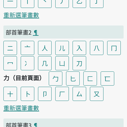
一
丨
丶
丿
乙
亅
重新選筆畫數
部首筆畫2
¶
二
亠
人
儿
入
八
冂
冖
冫
几
凵
刀
力（目前頁面）
勹
匕
匚
匸
十
卜
卩
厂
厶
又
重新選筆畫數
部首筆畫3
¶