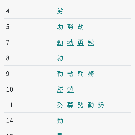
4
劣
5
助
努
劫
7
勁
勃
勇
勉
8
勍
9
勒
動
勘
務
10
勝
勞
11
𠢕
募
勢
勤
勥
14
勳