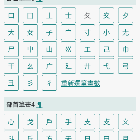
口
囗
土
士
夂
夊
夕
大
女
子
宀
寸
小
尢
尸
屮
山
巛
工
己
巾
干
幺
广
廴
廾
弋
弓
彐
彡
彳
重新選筆畫數
部首筆畫4
¶
心
戈
戶
手
支
攴
文
斗
斤
方
无
日
曰
月