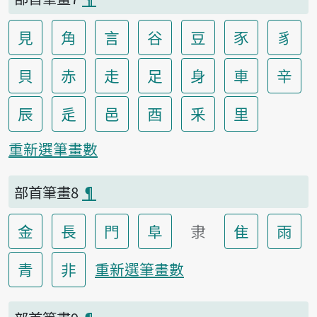
見
角
言
谷
豆
豕
豸
貝
赤
走
足
身
車
辛
辰
辵
邑
酉
釆
里
重新選筆畫數
部首筆畫8
¶
金
長
門
阜
隶
隹
雨
青
非
重新選筆畫數