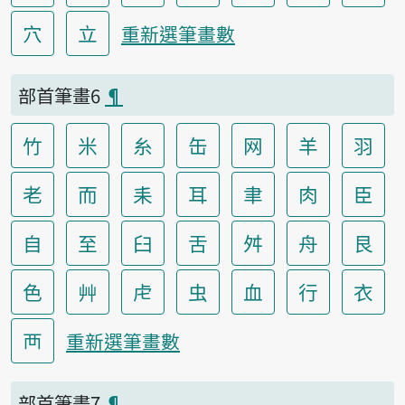
穴
立
重新選筆畫數
部首筆畫6
¶
竹
米
糸
缶
网
羊
羽
老
而
耒
耳
聿
肉
臣
自
至
臼
舌
舛
舟
艮
色
艸
虍
虫
血
行
衣
襾
重新選筆畫數
部首筆畫7
¶