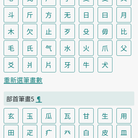
斗
斤
方
无
日
曰
月
木
欠
止
歹
殳
毋
比
毛
氏
气
水
火
爪
父
爻
爿
片
牙
牛
犬
重新選筆畫數
部首筆畫5
¶
玄
玉
瓜
瓦
甘
生
用
田
疋
疒
癶
白
皮
皿