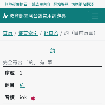
無障礙便捷區：
跳去主內容
網站導覽
切換網站翻譯
教育部
臺灣台語
常用詞
辭典
首頁
部首索引
部首糸
約（目前頁面）
約
主內容區塊
完全符合 「約」 有1筆
序號1約
序號
1
詞目
約
音讀
iok