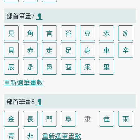
部首筆畫7
¶
見
角
言
谷
豆
豕
豸
貝
赤
走
足
身
車
辛
辰
辵
邑
酉
釆
里
重新選筆畫數
部首筆畫8
¶
金
長
門
阜
隶
隹
雨
青
非
重新選筆畫數