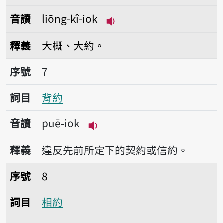
音讀
liōng-kî-iok
播放音讀liōng-kî-iok
釋義
大概、大約。
序號7背約
序號
7
詞目
背約
音讀
puē-iok
播放音讀puē-iok
釋義
違反先前所定下的契約或信約。
序號8相約
序號
8
詞目
相約