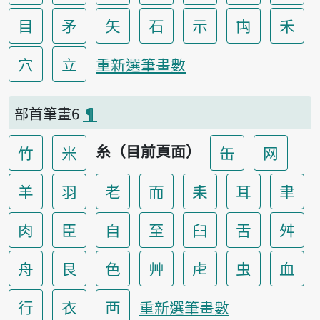
目
矛
矢
石
示
禸
禾
穴
立
重新選筆畫數
部首筆畫6
¶
糸（目前頁面）
竹
米
缶
网
羊
羽
老
而
耒
耳
聿
肉
臣
自
至
臼
舌
舛
舟
艮
色
艸
虍
虫
血
行
衣
襾
重新選筆畫數