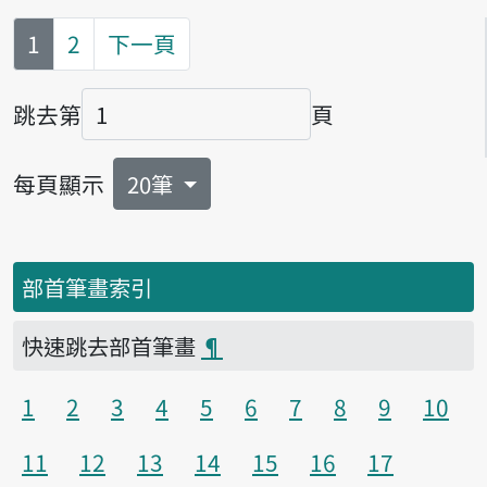
第
頁
1
2
下一頁
跳去第
頁
頁碼
每頁顯示
20筆
部首筆畫索引
快速跳去部首筆畫
¶
1
2
3
4
5
6
7
8
9
10
11
12
13
14
15
16
17