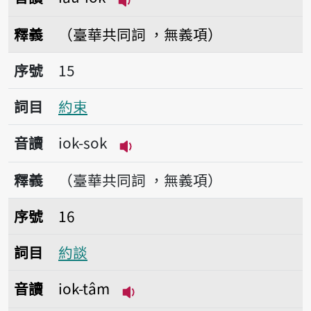
播放音讀iau-iok
釋義
（臺華共同詞 ，無義項）
序號15約束
序號
15
詞目
約束
音讀
iok-sok
播放音讀iok-sok
釋義
（臺華共同詞 ，無義項）
序號16約談
序號
16
詞目
約談
音讀
iok-tâm