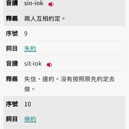
音讀
sio-iok
播放音讀sio-iok
釋義
兩人互相約定。
序號9失約
序號
9
詞目
失約
音讀
sit-iok
播放音讀sit-iok
釋義
失信、違約。沒有按照原先約定去
做。
序號10條約
序號
10
詞目
條約