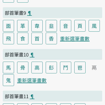
部首筆畫9
¶
面
革
韋
韭
音
頁
風
飛
食
首
香
重新選筆畫數
部首筆畫10
¶
馬
骨
高
髟
鬥
鬯
鬲
鬼
重新選筆畫數
部首筆畫11
¶