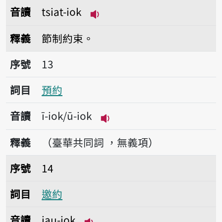
音讀
tsiat-iok
播放音讀tsiat-iok
釋義
節制約束。
序號13預約
序號
13
詞目
預約
音讀
ī-iok/ū-iok
播放音讀ī-iok/ū-iok
釋義
（臺華共同詞 ，無義項）
序號14邀約
序號
14
詞目
邀約
音讀
iau-iok