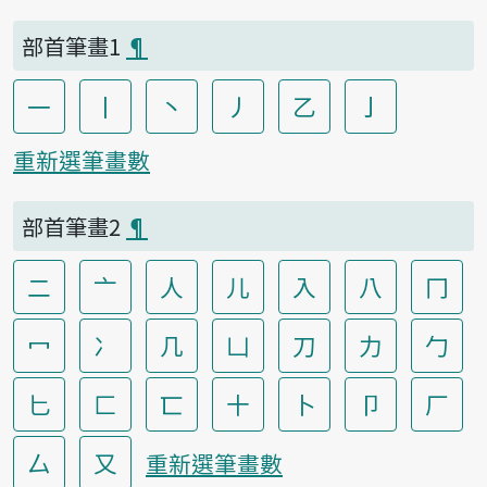
部首筆畫1
¶
一
丨
丶
丿
乙
亅
重新選筆畫數
部首筆畫2
¶
二
亠
人
儿
入
八
冂
冖
冫
几
凵
刀
力
勹
匕
匚
匸
十
卜
卩
厂
厶
又
重新選筆畫數