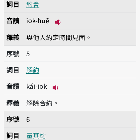
詞目
約會
音讀
iok-huē
播放音讀iok-huē
釋義
與他人約定時間見面。
序號5解約
序號
5
詞目
解約
音讀
kái-iok
播放音讀kái-iok
釋義
解除合約。
序號6量其約
序號
6
詞目
量其約