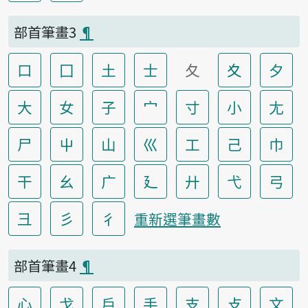
部首筆畫3
¶
口
囗
土
士
夂
夊
夕
大
女
子
宀
寸
小
尢
尸
屮
山
巛
工
己
巾
干
幺
广
廴
廾
弋
弓
彐
彡
彳
重新選筆畫數
部首筆畫4
¶
心
戈
戶
手
支
攴
文