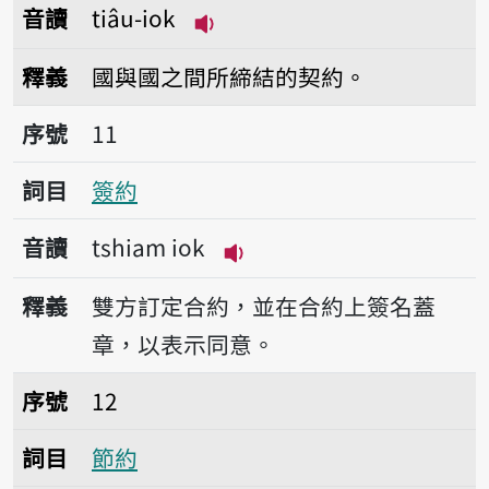
音讀
tiâu-iok
播放音讀tiâu-iok
釋義
國與國之間所締結的契約。
序號11簽約
序號
11
詞目
簽約
音讀
tshiam iok
播放音讀tshiam iok
釋義
雙方訂定合約，並在合約上簽名蓋
章，以表示同意。
序號12節約
序號
12
詞目
節約