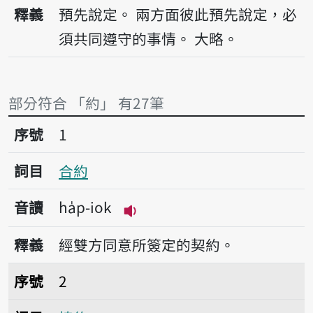
播放音讀iok
釋義
預先說定。
兩方面彼此預先說定，必
須共同遵守的事情。
大略。
部分符合 「約」 有27筆
序號1合約
序號
1
詞目
合約
音讀
ha̍p-iok
播放音讀ha̍p-iok
釋義
經雙方同意所簽定的契約。
序號2協約
序號
2