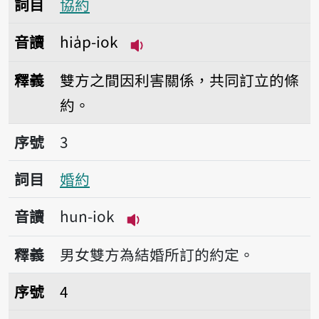
詞目
協約
音讀
hia̍p-iok
播放音讀hia̍p-iok
釋義
雙方之間因利害關係，共同訂立的條
約。
序號3婚約
序號
3
詞目
婚約
音讀
hun-iok
播放音讀hun-iok
釋義
男女雙方為結婚所訂的約定。
序號4約會
序號
4