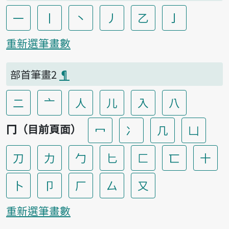
一
丨
丶
丿
乙
亅
重新選筆畫數
部首筆畫2
¶
二
亠
人
儿
入
八
冂（目前頁面）
冖
冫
几
凵
刀
力
勹
匕
匚
匸
十
卜
卩
厂
厶
又
重新選筆畫數