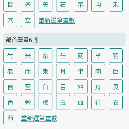
目
矛
矢
石
示
禸
禾
穴
立
重新選筆畫數
部首筆畫6
¶
竹
米
糸
缶
网
羊
羽
老
而
耒
耳
聿
肉
臣
自
至
臼
舌
舛
舟
艮
色
艸
虍
虫
血
行
衣
襾
重新選筆畫數