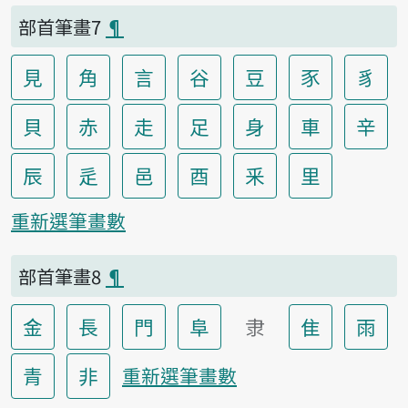
部首筆畫7
¶
見
角
言
谷
豆
豕
豸
貝
赤
走
足
身
車
辛
辰
辵
邑
酉
釆
里
重新選筆畫數
部首筆畫8
¶
金
長
門
阜
隶
隹
雨
青
非
重新選筆畫數