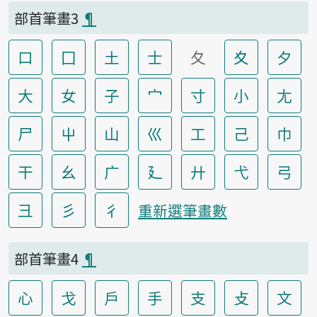
部首筆畫3
¶
口
囗
土
士
夂
夊
夕
大
女
子
宀
寸
小
尢
尸
屮
山
巛
工
己
巾
干
幺
广
廴
廾
弋
弓
彐
彡
彳
重新選筆畫數
部首筆畫4
¶
心
戈
戶
手
支
攴
文