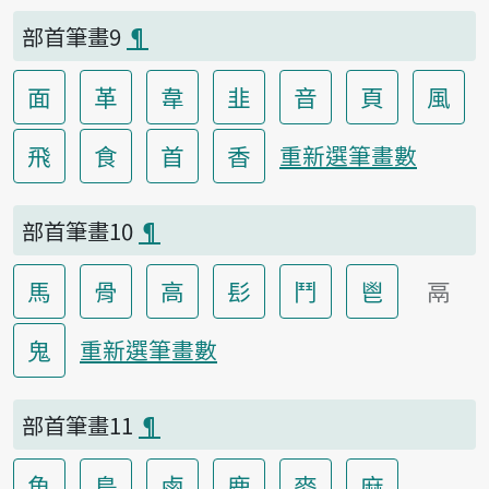
部首筆畫9
¶
面
革
韋
韭
音
頁
風
飛
食
首
香
重新選筆畫數
部首筆畫10
¶
馬
骨
高
髟
鬥
鬯
鬲
鬼
重新選筆畫數
部首筆畫11
¶
魚
鳥
鹵
鹿
麥
麻