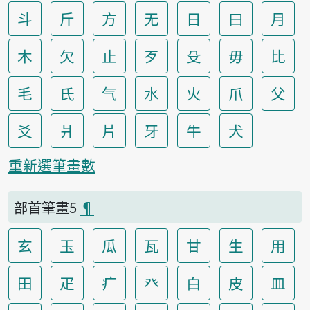
斗
斤
方
无
日
曰
月
木
欠
止
歹
殳
毋
比
毛
氏
气
水
火
爪
父
爻
爿
片
牙
牛
犬
重新選筆畫數
部首筆畫5
¶
玄
玉
瓜
瓦
甘
生
用
田
疋
疒
癶
白
皮
皿