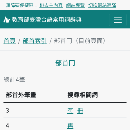
無障礙便捷區：
跳去主內容
網站導覽
切換網站翻譯
教育部
臺灣台語
常用詞
辭典
首頁
部首索引
部首冂（目前頁面）
部首冂
主內容區塊
總計4筆
部首外筆畫
搜尋相關詞
3
𠕇
冊
4
再