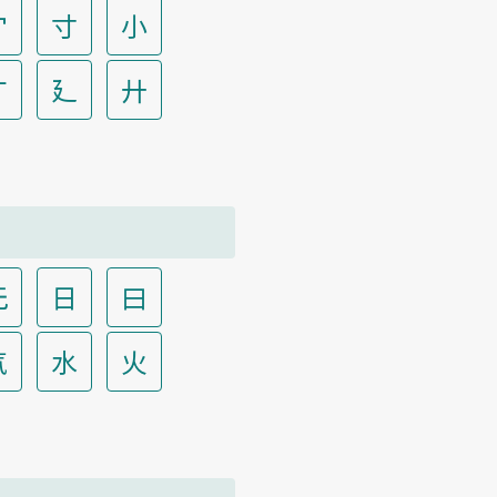
宀
寸
小
广
廴
廾
无
日
曰
气
水
火