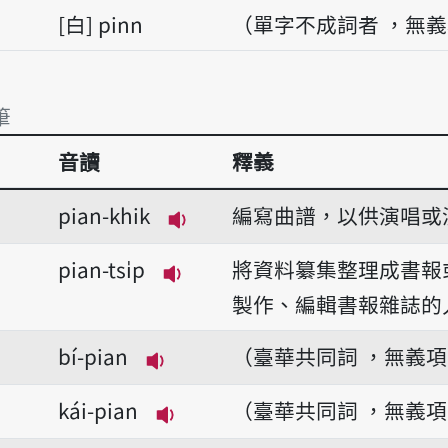
白
pinn
（單字不成詞者 ，無
筆
音讀
釋義
筆
pian-khik
編寫曲譜，以供演唱或
播放音讀pian-khik
pian-tsi̍p
將資料纂集整理成書報
播放音讀pian-tsi̍p
製作、編輯書報雜誌的
bí-pian
（臺華共同詞 ，無義
播放音讀bí-pian
kái-pian
（臺華共同詞 ，無義
播放音讀kái-pian