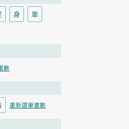
足
身
車
畫數
香
重新選筆畫數