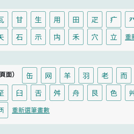
瓦
甘
生
用
田
疋
疒
矢
石
示
禸
禾
穴
立
重
頁面）
缶
网
羊
羽
老
而
至
臼
舌
舛
舟
艮
色
襾
重新選筆畫數