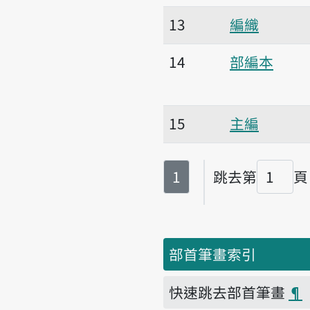
13
編織
14
部編本
15
主編
第
頁
1
跳去第
頁
頁碼
部首筆畫索引
快速跳去部首筆畫
¶