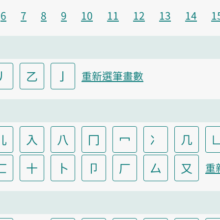
6
7
8
9
10
11
12
13
14
1
丿
乙
亅
重新選筆畫數
儿
入
八
冂
冖
冫
几
匸
十
卜
卩
厂
厶
又
重