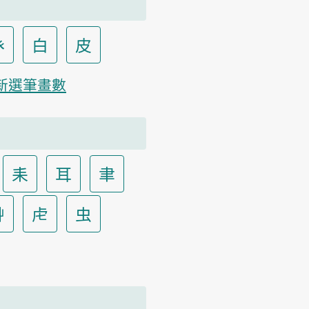
癶
白
皮
新選筆畫數
耒
耳
聿
艸
虍
虫