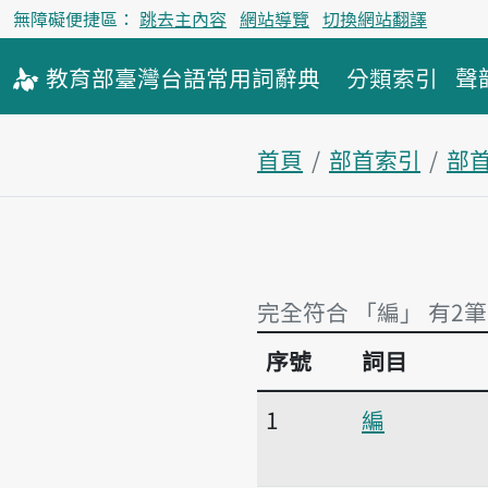
無障礙便捷區：
跳去主內容
網站導覽
切換網站翻譯
教育部
臺灣台語
常用詞
辭典
分類索引
聲
首頁
部首索引
部
完全符合 「編」 有2筆
序號
詞目
完全符合 「編」 有2筆
1
編