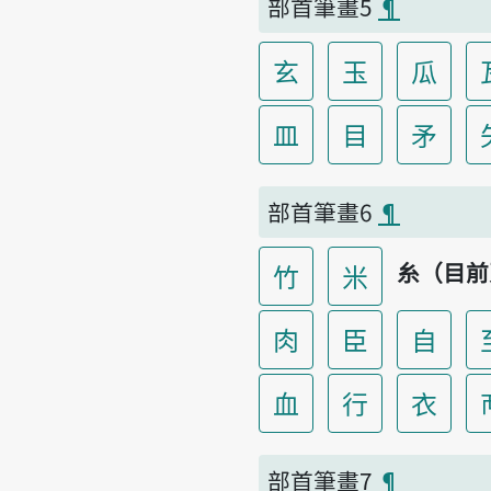
部首筆畫5
¶
玄
玉
瓜
皿
目
矛
部首筆畫6
¶
糸（目前
竹
米
肉
臣
自
血
行
衣
部首筆畫7
¶