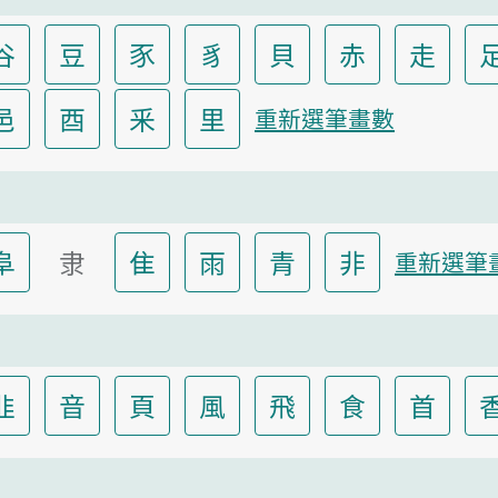
谷
豆
豕
豸
貝
赤
走
邑
酉
釆
里
重新選筆畫數
阜
隶
隹
雨
青
非
重新選筆
韭
音
頁
風
飛
食
首