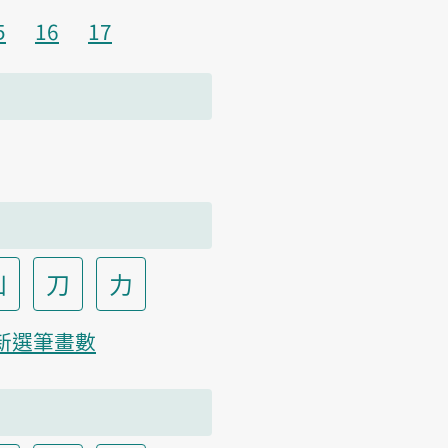
5
16
17
凵
刀
力
新選筆畫數