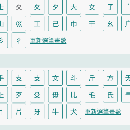
士
夂
夊
夕
大
女
子
山
巛
工
己
巾
干
幺
彡
彳
重新選筆畫數
手
支
攴
文
斗
斤
方
止
歹
殳
毋
比
毛
氏
爿
片
牙
牛
犬
重新選筆畫數