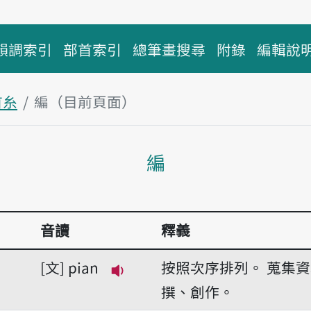
韻調索引
部首索引
總筆畫搜尋
附錄
編輯說
首糸
編（目前頁面）
主內容區塊
編
音讀
釋義
文
pian
按照次序排列。
蒐集資
播放音讀pian
撰、創作。