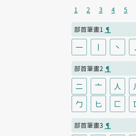
1
2
3
4
5
部首筆畫1
¶
一
丨
丶
部首筆畫2
¶
二
亠
人
勹
匕
匚
部首筆畫3
¶