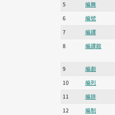
5
編舞
6
編號
7
編譯
8
編譯館
9
編劇
10
編列
11
編排
12
編制