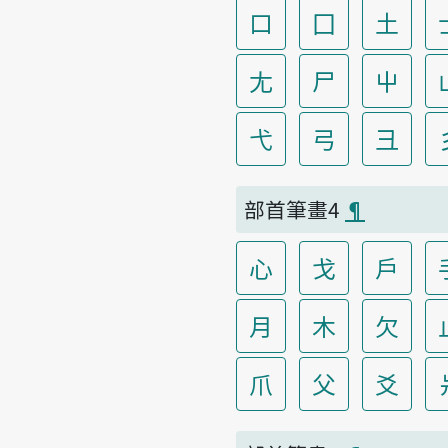
口
囗
土
尢
尸
屮
弋
弓
彐
部首筆畫4
¶
心
戈
戶
月
木
欠
爪
父
爻