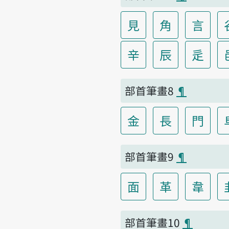
見
角
言
辛
辰
辵
部首筆畫8
¶
金
長
門
部首筆畫9
¶
面
革
韋
部首筆畫10
¶