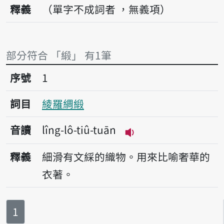
釋義
（單字不成詞者 ，無義項）
部分符合 「緞」 有1筆
序號1綾羅綢緞
序號
1
詞目
綾羅綢緞
音讀
lîng-lô-tiû-tuān
播放音讀lîng-lô-tiû-
釋義
細滑有文綵的織物。用來比喻奢華的
衣著。
第
頁
1