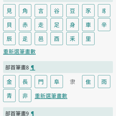
見
角
言
谷
豆
豕
豸
貝
赤
走
足
身
車
辛
辰
辵
邑
酉
釆
里
重新選筆畫數
部首筆畫8
¶
金
長
門
阜
隶
隹
雨
青
非
重新選筆畫數
部首筆畫9
¶