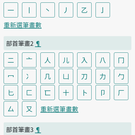
一
丨
丶
丿
乙
亅
重新選筆畫數
部首筆畫2
¶
二
亠
人
儿
入
八
冂
冖
冫
几
凵
刀
力
勹
匕
匚
匸
十
卜
卩
厂
厶
又
重新選筆畫數
部首筆畫3
¶