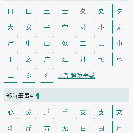
口
囗
土
士
夂
夊
夕
大
女
子
宀
寸
小
尢
尸
屮
山
巛
工
己
巾
干
幺
广
廴
廾
弋
弓
彐
彡
彳
重新選筆畫數
部首筆畫4
¶
心
戈
戶
手
支
攴
文
斗
斤
方
无
日
曰
月