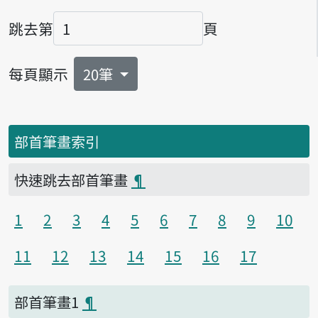
跳去第
頁
頁碼
每頁顯示
20筆
部首筆畫索引
快速跳去部首筆畫
¶
1
2
3
4
5
6
7
8
9
10
11
12
13
14
15
16
17
部首筆畫1
¶