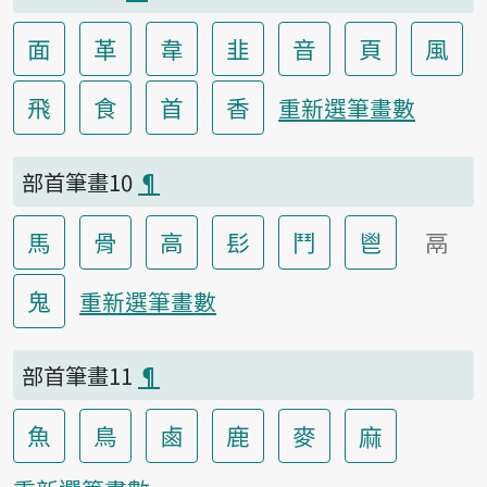
面
革
韋
韭
音
頁
風
飛
食
首
香
重新選筆畫數
部首筆畫10
¶
馬
骨
高
髟
鬥
鬯
鬲
鬼
重新選筆畫數
部首筆畫11
¶
魚
鳥
鹵
鹿
麥
麻