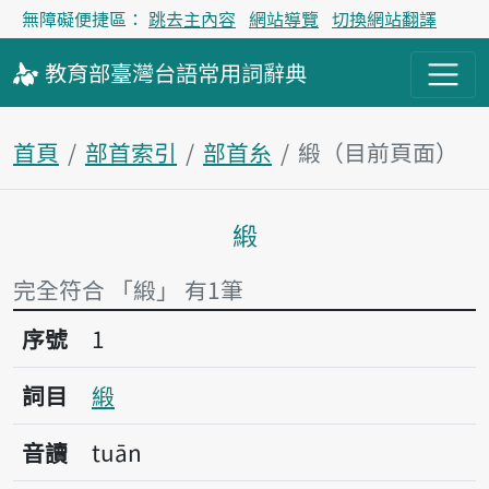
無障礙便捷區：
跳去主內容
網站導覽
切換網站翻譯
教育部
臺灣台語
常用詞
辭典
首頁
部首索引
部首糸
緞（目前頁面）
緞
主內容區塊
完全符合 「緞」 有1筆
序號1緞
序號
1
詞目
緞
音讀
tuān