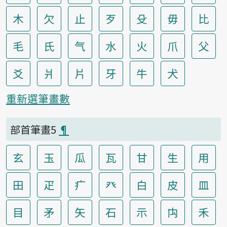
木
欠
止
歹
殳
毋
比
毛
氏
气
水
火
爪
父
爻
爿
片
牙
牛
犬
重新選筆畫數
部首筆畫5
¶
玄
玉
瓜
瓦
甘
生
用
田
疋
疒
癶
白
皮
皿
目
矛
矢
石
示
禸
禾