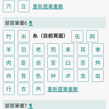
穴
立
重新選筆畫數
部首筆畫6
¶
糸（目前頁面）
竹
米
缶
网
羊
羽
老
而
耒
耳
聿
肉
臣
自
至
臼
舌
舛
舟
艮
色
艸
虍
虫
血
行
衣
襾
重新選筆畫數
部首筆畫7
¶