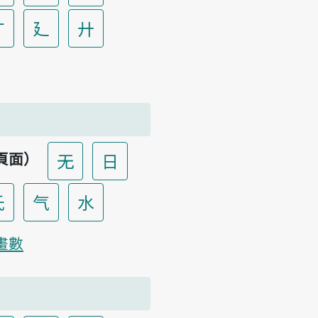
广
廴
廾
頁面）
无
日
氏
气
水
畫數