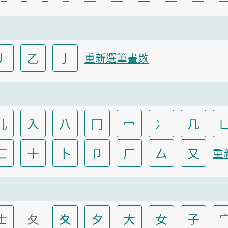
丿
乙
亅
重新選筆畫數
儿
入
八
冂
冖
冫
几
匸
十
卜
卩
厂
厶
又
重
士
夂
夊
夕
大
女
子