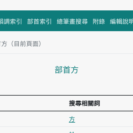
韻調索引
部首索引
總筆畫搜尋
附錄
編輯說
首方（目前頁面）
主內容區塊
部首方
搜尋相關詞
方