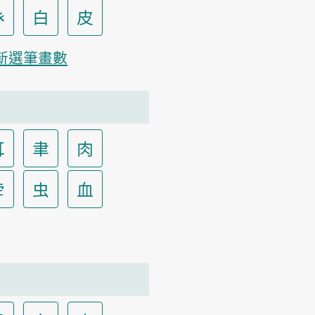
癶
白
皮
新選筆畫數
耳
聿
肉
虍
虫
血