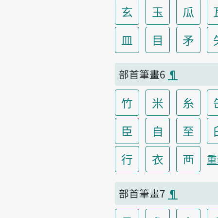
玄
玉
瓜
皿
目
矛
部首筆畫6
¶
竹
米
糸
臣
自
至
行
衣
襾
重
部首筆畫7
¶