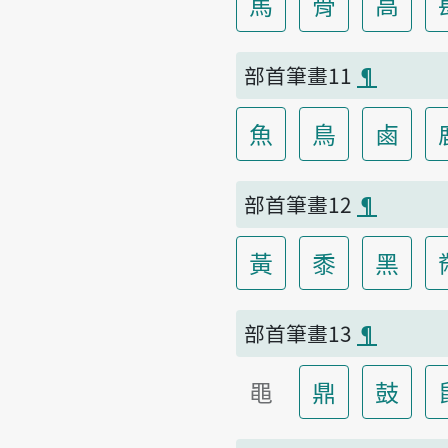
馬
骨
高
部首筆畫11
¶
魚
鳥
鹵
部首筆畫12
¶
黃
黍
黑
部首筆畫13
¶
黽
鼎
鼓