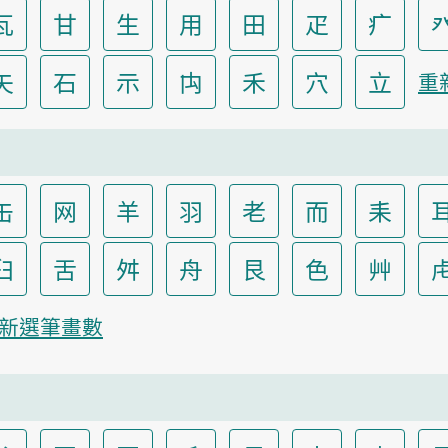
瓦
甘
生
用
田
疋
疒
矢
石
示
禸
禾
穴
立
重
缶
网
羊
羽
老
而
耒
臼
舌
舛
舟
艮
色
艸
新選筆畫數