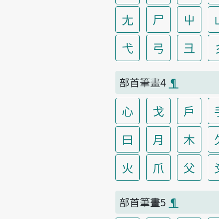
尢
尸
屮
弋
弓
彐
部首筆畫4
¶
心
戈
戶
曰
月
木
火
爪
父
部首筆畫5
¶