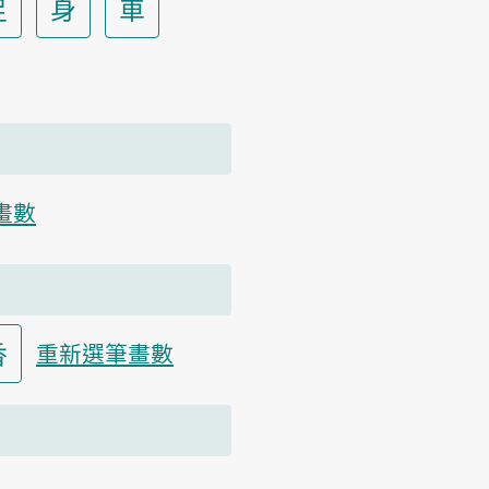
足
身
車
畫數
香
重新選筆畫數