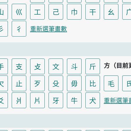
山
巛
工
己
巾
干
幺
彡
彳
重新選筆畫數
方（目前
手
支
攴
文
斗
斤
欠
止
歹
殳
毋
比
毛
爻
爿
片
牙
牛
犬
重新選筆