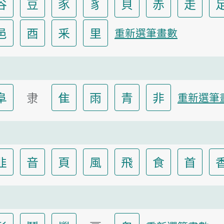
谷
豆
豕
豸
貝
赤
走
邑
酉
釆
里
重新選筆畫數
阜
隶
隹
雨
青
非
重新選筆
韭
音
頁
風
飛
食
首