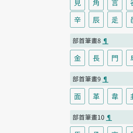
見
角
言
辛
辰
辵
部首筆畫8
¶
金
長
門
部首筆畫9
¶
面
革
韋
部首筆畫10
¶