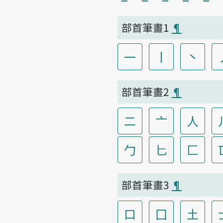
部首筆畫1
¶
一
丨
丶
部首筆畫2
¶
二
亠
人
勹
匕
匚
部首筆畫3
¶
口
囗
土