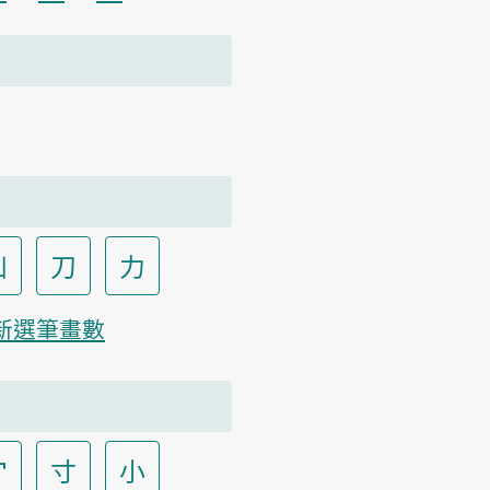
凵
刀
力
新選筆畫數
宀
寸
小