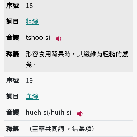
序號18粗絲
序號
18
詞目
粗絲
音讀
tshoo-si
播放音讀tshoo-si
釋義
形容食用蔬果時，其纖維有粗糙的感
覺。
序號19血絲
序號
19
詞目
血絲
音讀
hueh-si/huih-si
播放音讀hueh-si/hui
釋義
（臺華共同詞 ，無義項）