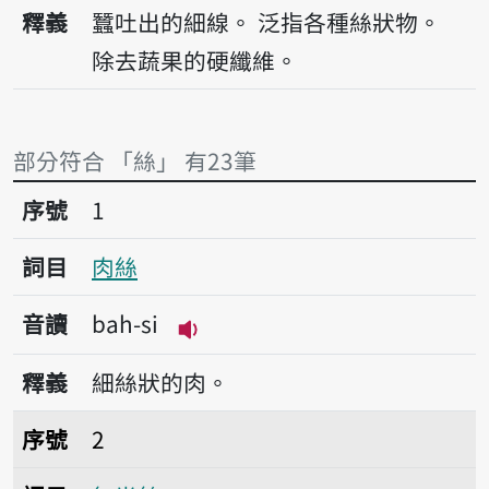
播放音讀si
釋義
蠶吐出的細線。
泛指各種絲狀物。
除去蔬果的硬纖維。
部分符合 「絲」 有23筆
序號1肉絲
序號
1
詞目
肉絲
音讀
bah-si
播放音讀bah-si
釋義
細絲狀的肉。
序號2無半絲
序號
2