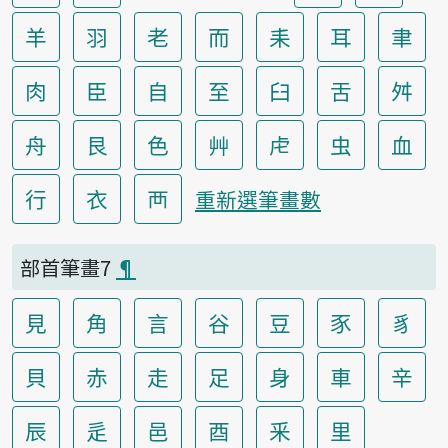
羊
羽
老
而
耒
耳
聿
肉
臣
自
至
臼
舌
舛
舟
艮
色
艸
虍
虫
血
行
衣
襾
重新選筆畫數
部首筆畫7
¶
見
角
言
谷
豆
豕
豸
貝
赤
走
足
身
車
辛
辰
辵
邑
酉
釆
里