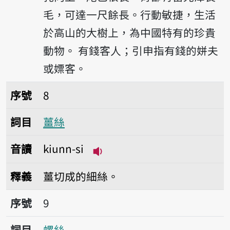
毛，可達一尺餘長。行動敏捷，生活
於高山的大樹上，為中國特有的珍貴
動物。
有錢客人；引申指有錢的姘夫
或嫖客。
序號8薑絲
序號
8
詞目
薑絲
音讀
kiunn-si
播放音讀kiunn-si
釋義
薑切成的細絲。
序號9螺絲
序號
9
詞目
螺絲