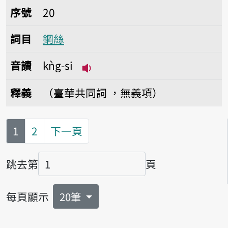
序號20鋼絲
序號
20
詞目
鋼絲
音讀
kǹg-si
播放音讀kǹg-si
釋義
（臺華共同詞 ，無義項）
第
頁
1
2
下一頁
跳去第
頁
頁碼
每頁顯示
20筆