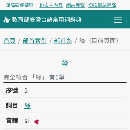
無障礙便捷區：
跳去主內容
網站導覽
切換網站翻譯
教育部
臺灣台語
常用詞
辭典
首頁
部首索引
部首糸
絲（目前頁面）
絲
主內容區塊
完全符合 「絲」 有1筆
序號1絲
序號
1
詞目
絲
音讀
si