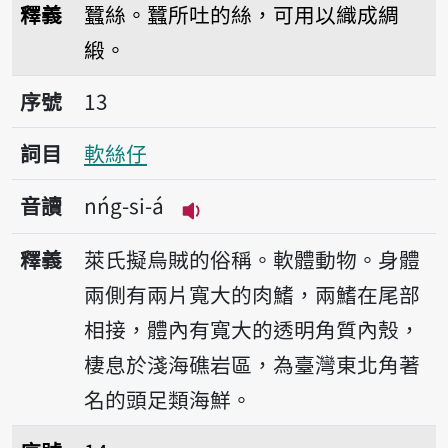
釋義
蠶絲。蠶所吐的絲，可用以織成綢
緞。
序號13軟絲仔
序號
13
詞目
軟絲仔
音讀
nńg-si-á
播放音讀nńg-si-á
釋義
萊氏擬烏賊的俗稱。軟體動物。身體
兩側有兩片寬大的肉鰭，兩鰭在尾部
相接，體內有寬大的透明角質內殼，
棲息於淺海礁岩區，為臺灣東北角著
名的頭足類海鮮。
序號14薄縭絲