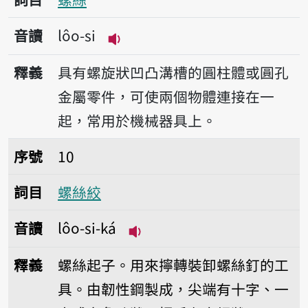
音讀
lôo-si
播放音讀lôo-si
釋義
具有螺旋狀凹凸溝槽的圓柱體或圓孔
金屬零件，可使兩個物體連接在一
起，常用於機械器具上。
序號10螺絲絞
序號
10
詞目
螺絲絞
音讀
lôo-si-ká
播放音讀lôo-si-ká
釋義
螺絲起子。用來擰轉裝卸螺絲釘的工
具。由韌性鋼製成，尖端有十字、一