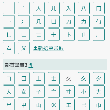
二
亠
人
儿
入
八
冂
冖
冫
几
凵
刀
力
勹
匕
匚
匸
十
卜
卩
厂
厶
又
重新選筆畫數
部首筆畫3
¶
口
囗
土
士
夂
夊
夕
大
女
子
宀
寸
小
尢
尸
屮
山
巛
工
己
巾