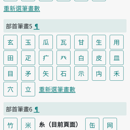
重新選筆畫數
部首筆畫5
¶
玄
玉
瓜
瓦
甘
生
用
田
疋
疒
癶
白
皮
皿
目
矛
矢
石
示
禸
禾
穴
立
重新選筆畫數
部首筆畫6
¶
糸（目前頁面）
竹
米
缶
网