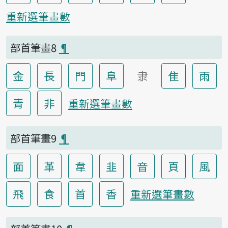
重新選筆畫數
部首筆畫8
¶
金
長
門
阜
隶
隹
雨
青
非
重新選筆畫數
部首筆畫9
¶
面
革
韋
韭
音
頁
風
飛
食
首
香
重新選筆畫數