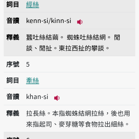
詞目
經絲
音讀
kenn-si/kinn-si
播放音讀kenn-si/kinn
釋義
蠶吐絲結繭。
蜘蛛吐絲結網。
閒
談、閒扯。東拉西扯的攀談。
序號5牽絲
序號
5
詞目
牽絲
音讀
khan-si
播放音讀khan-si
釋義
拉長絲。本指蜘蛛結網拉絲，後也用
來指起司、麥芽糖等食物拉出細絲。
序號6氣絲仔