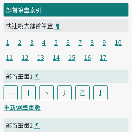
部首筆畫索引
快速跳去部首筆畫
¶
1
2
3
4
5
6
7
8
9
10
11
12
13
14
15
16
17
部首筆畫1
¶
一
丨
丶
丿
乙
亅
重新選筆畫數
部首筆畫2
¶