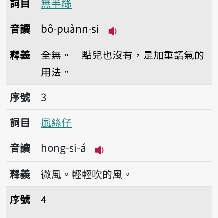
詞目
無半絲
音讀
bô-puànn-si
播放音讀bô-puànn-si
釋義
全無。一點兒也沒有，是加重語氣的
用法。
序號3風絲仔
序號
3
詞目
風絲仔
音讀
hong-si-á
播放音讀hong-si-á
釋義
微風。輕輕吹的風。
序號4經絲
序號
4