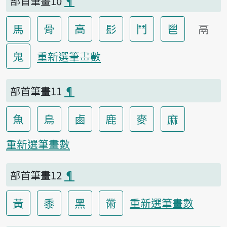
部首筆畫10
¶
馬
骨
高
髟
鬥
鬯
鬲
鬼
重新選筆畫數
部首筆畫11
¶
魚
鳥
鹵
鹿
麥
麻
重新選筆畫數
部首筆畫12
¶
黃
黍
黑
黹
重新選筆畫數