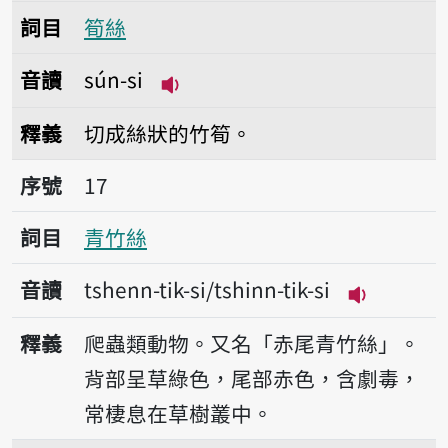
詞目
筍絲
音讀
sún-si
播放音讀sún-si
釋義
切成絲狀的竹筍。
序號17青竹絲
序號
17
詞目
青竹絲
音讀
tshenn-tik-si/tshinn-tik-si
播放音讀tshe
釋義
爬蟲類動物。又名「赤尾青竹絲」。
背部呈草綠色，尾部赤色，含劇毒，
常棲息在草樹叢中。