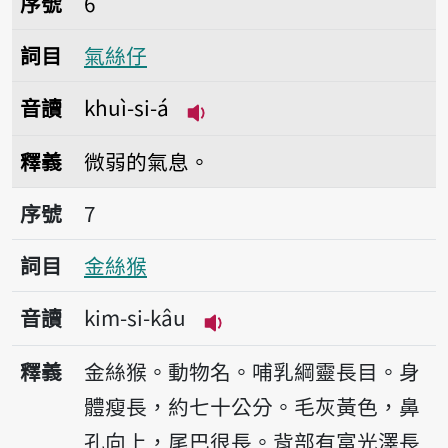
序號
6
詞目
氣絲仔
音讀
khuì-si-á
播放音讀khuì-si-á
釋義
微弱的氣息。
序號7金絲猴
序號
7
詞目
金絲猴
音讀
kim-si-kâu
播放音讀kim-si-kâu
釋義
金絲猴。動物名。哺乳綱靈長目。身
體瘦長，約七十公分。毛灰黃色，鼻
孔向上，尾巴很長。背部有富光澤長