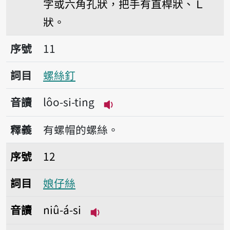
字或六角孔狀，把手有直桿狀、Ｌ
狀。
序號11螺絲釘
序號
11
詞目
螺絲釘
音讀
lôo-si-ting
播放音讀lôo-si-ting
釋義
有螺帽的螺絲。
序號12娘仔絲
序號
12
詞目
娘仔絲
音讀
niû-á-si
播放音讀niû-á-si