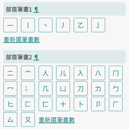
部首筆畫1
¶
一
丨
丶
丿
乙
亅
重新選筆畫數
部首筆畫2
¶
二
亠
人
儿
入
八
冂
冖
冫
几
凵
刀
力
勹
匕
匚
匸
十
卜
卩
厂
厶
又
重新選筆畫數