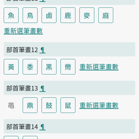
魚
鳥
鹵
鹿
麥
麻
重新選筆畫數
部首筆畫12
¶
黃
黍
黑
黹
重新選筆畫數
部首筆畫13
¶
黽
鼎
鼓
鼠
重新選筆畫數
部首筆畫14
¶