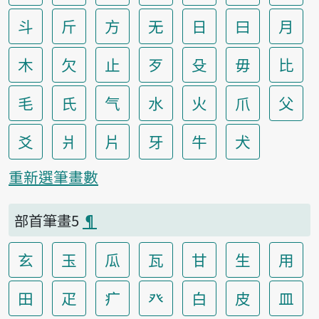
斗
斤
方
无
日
曰
月
木
欠
止
歹
殳
毋
比
毛
氏
气
水
火
爪
父
爻
爿
片
牙
牛
犬
重新選筆畫數
部首筆畫5
¶
玄
玉
瓜
瓦
甘
生
用
田
疋
疒
癶
白
皮
皿