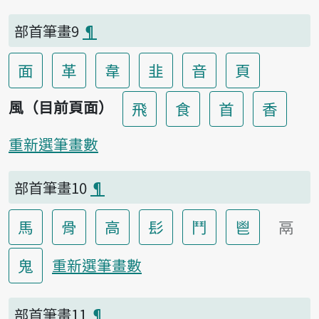
部首筆畫9
¶
面
革
韋
韭
音
頁
風（目前頁面）
飛
食
首
香
重新選筆畫數
部首筆畫10
¶
馬
骨
高
髟
鬥
鬯
鬲
鬼
重新選筆畫數
部首筆畫11
¶