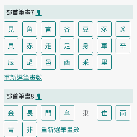
部首筆畫7
¶
見
角
言
谷
豆
豕
豸
貝
赤
走
足
身
車
辛
辰
辵
邑
酉
釆
里
重新選筆畫數
部首筆畫8
¶
金
長
門
阜
隶
隹
雨
青
非
重新選筆畫數