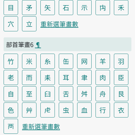
目
矛
矢
石
示
禸
禾
穴
立
重新選筆畫數
部首筆畫6
¶
竹
米
糸
缶
网
羊
羽
老
而
耒
耳
聿
肉
臣
自
至
臼
舌
舛
舟
艮
色
艸
虍
虫
血
行
衣
襾
重新選筆畫數