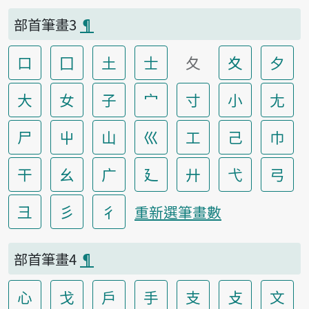
部首筆畫3
¶
口
囗
土
士
夂
夊
夕
大
女
子
宀
寸
小
尢
尸
屮
山
巛
工
己
巾
干
幺
广
廴
廾
弋
弓
彐
彡
彳
重新選筆畫數
部首筆畫4
¶
心
戈
戶
手
支
攴
文