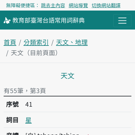
無障礙便捷區：
跳去主內容
網站導覽
切換網站翻譯
教育部
臺灣台語
常用詞
辭典
首頁
分類索引
天文、地理
天文（目前頁面）
天文
主內容區塊
有55筆，第3頁
序號41星
序號
41
詞目
星