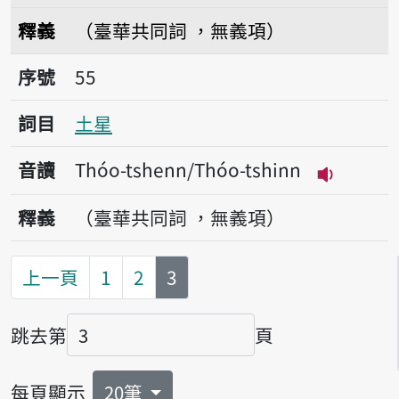
播放音讀thian-thé
釋義
（臺華共同詞 ，無義項）
序號55土星
序號
55
詞目
土星
音讀
Thóo-tshenn/Thóo-tshinn
播放音讀Th
釋義
（臺華共同詞 ，無義項）
第
頁
上一頁
1
2
3
跳去第
頁
頁碼
每頁顯示
20筆