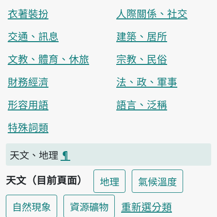
衣著裝扮
人際關係、社交
交通、訊息
建築、居所
文教、體育、休旅
宗教、民俗
財務經濟
法、政、軍事
形容用語
語言、泛稱
特殊詞類
天文、地理
¶
天文（目前頁面）
地理
氣候溫度
重新選分類
自然現象
資源礦物