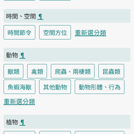
時間、空間
¶
重新選分類
時間節令
空間方位
動物
¶
獸類
禽類
爬蟲、兩棲類
昆蟲類
魚蝦海獸
其他動物
動物形體、行為
重新選分類
植物
¶