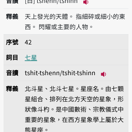
音讀
白
tshenn/tshinn
播放音讀tshenn/t
釋義
天上發光的天體。
指細碎或細小的東
西。
閃耀或主要的人物。
序號42七星
序號
42
詞目
七星
音讀
tshit-tshenn/tshit-tshinn
播放音讀tshi
釋義
北斗星、北斗七星。星座名。由七顆
星組合、排列在北方天空的星象，形
狀像斗杓。是中國數術、宗教儀式中
重要的星象，在西方星象學上屬於大
熊星座。