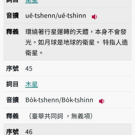
音讀
uē-tshenn/uē-tshinn
播放音讀uē-tshe
釋義
環繞著行星運轉的天體，本身不會發
光。如月球是地球的衛星。
特指人造
衛星。
序號45木星
序號
45
詞目
木星
音讀
Bo̍k-tshenn/Bo̍k-tshinn
播放音讀Bo̍k-t
釋義
（臺華共同詞 ，無義項）
序號46月球
序號
46