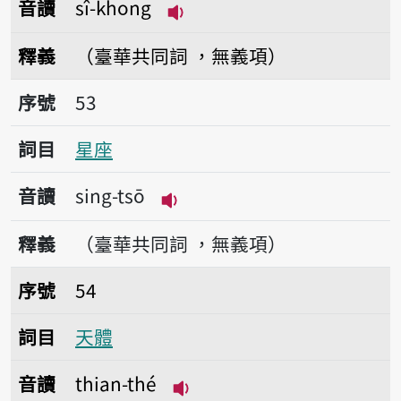
音讀
sî-khong
播放音讀sî-khong
釋義
（臺華共同詞 ，無義項）
序號53星座
序號
53
詞目
星座
音讀
sing-tsō
播放音讀sing-tsō
釋義
（臺華共同詞 ，無義項）
序號54天體
序號
54
詞目
天體
音讀
thian-thé