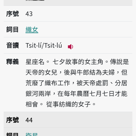
序號43織女
序號
43
詞目
織女
音讀
Tsit-lí/Tsit-lú
播放音讀Tsit-lí/Tsit-lú
釋義
星座名。
七夕故事的女主角。傳說是
天帝的女兒，後與牛郎結為夫婦，但
荒廢了織布工作，被天帝處罰、分居
銀河兩岸，在每年農曆七月七日才能
相會。
從事紡織的女子。
序號44衛星
序號
44
詞目
衛星