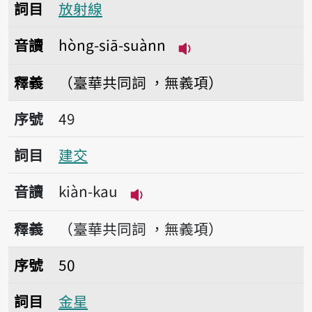
詞目
放射線
音讀
hòng-siā-suànn
播放音讀hòng-siā-s
釋義
（臺華共同詞 ，無義項）
序號49建交
序號
49
詞目
建交
音讀
kiàn-kau
播放音讀kiàn-kau
釋義
（臺華共同詞 ，無義項）
序號50金星
序號
50
詞目
金星