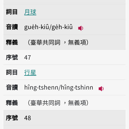
詞目
月球
音讀
gue̍h-kiû/ge̍h-kiû
播放音讀gue̍h-kiû/g
釋義
（臺華共同詞 ，無義項）
序號47行星
序號
47
詞目
行星
音讀
hîng-tshenn/hîng-tshinn
播放音讀hîng
釋義
（臺華共同詞 ，無義項）
序號48放射線
序號
48