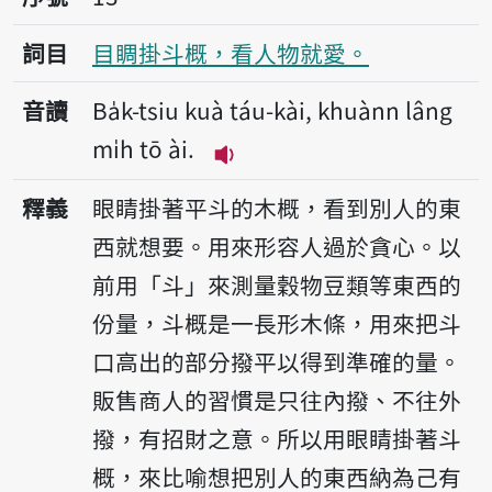
詞目
目睭掛斗概，看人物就愛。
音讀
Ba̍k-tsiu kuà táu-kài, khuànn lâng
mi̍h tō ài.
播放音讀Ba̍k-tsiu kuà táu-kài
釋義
眼睛掛著平斗的木概，看到別人的東
西就想要。用來形容人過於貪心。以
前用「斗」來測量穀物豆類等東西的
份量，斗概是一長形木條，用來把斗
口高出的部分撥平以得到準確的量。
販售商人的習慣是只往內撥、不往外
撥，有招財之意。所以用眼睛掛著斗
概，來比喻想把別人的東西納為己有