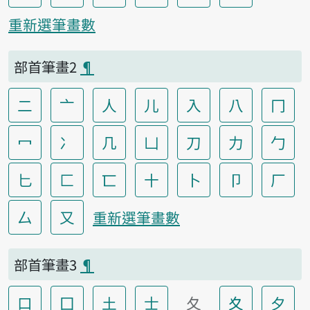
重新選筆畫數
部首筆畫2
¶
二
亠
人
儿
入
八
冂
冖
冫
几
凵
刀
力
勹
匕
匚
匸
十
卜
卩
厂
厶
又
重新選筆畫數
部首筆畫3
¶
口
囗
土
士
夂
夊
夕