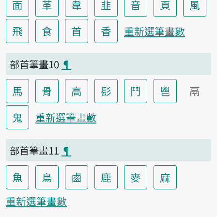
面
革
韋
韭
音
頁
風
飛
食
首
香
重新選筆畫數
部首筆畫10
¶
馬
骨
高
髟
鬥
鬯
鬲
鬼
重新選筆畫數
部首筆畫11
¶
魚
鳥
鹵
鹿
麥
麻
重新選筆畫數