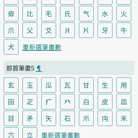
毋
比
毛
氏
气
水
火
爪
父
爻
爿
片
牙
牛
犬
重新選筆畫數
部首筆畫5
¶
玄
玉
瓜
瓦
甘
生
用
田
疋
疒
癶
白
皮
皿
目
矛
矢
石
示
禸
禾
穴
立
重新選筆畫數