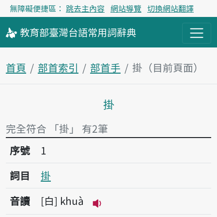
無障礙便捷區：
跳去主內容
網站導覽
切換網站翻譯
教育部
臺灣台語
常用詞
辭典
首頁
部首索引
部首手
掛（目前頁面）
掛
主內容區塊
完全符合 「掛」 有2筆
序號1掛
序號
1
詞目
掛
音讀
白
khuà