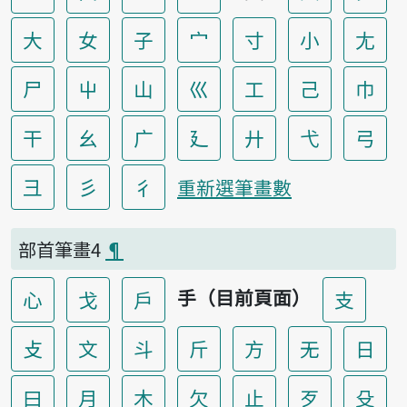
大
女
子
宀
寸
小
尢
尸
屮
山
巛
工
己
巾
干
幺
广
廴
廾
弋
弓
彐
彡
彳
重新選筆畫數
部首筆畫4
¶
手（目前頁面）
心
戈
戶
支
攴
文
斗
斤
方
无
日
曰
月
木
欠
止
歹
殳