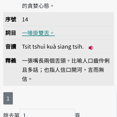
的貪婪心態。
序號14一喙掛雙舌。
序號
14
詞目
一喙掛雙舌。
音讀
Tsi̍t tshuì kuà siang tsi̍h.
播放音讀Tsi̍t 
釋義
一張嘴長兩個舌頭。比喻人口齒伶俐
且多話；也指人信口開河，言而無
信。
第
頁
1
跳去第
頁