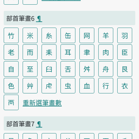
部首筆畫6
¶
竹
米
糸
缶
网
羊
羽
老
而
耒
耳
聿
肉
臣
自
至
臼
舌
舛
舟
艮
色
艸
虍
虫
血
行
衣
襾
重新選筆畫數
部首筆畫7
¶