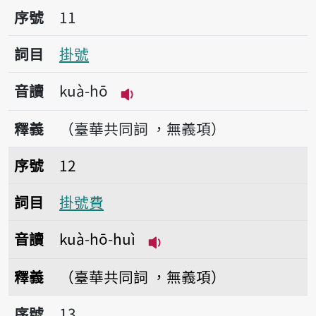
序號11掛號
序號
11
詞目
掛號
音讀
kuà-hō
播放音讀kuà-hō
釋義
（臺華共同詞 ，無義項）
序號12掛號費
序號
12
詞目
掛號費
音讀
kuà-hō-huì
播放音讀kuà-hō-huì
釋義
（臺華共同詞 ，無義項）
序號13目睭掛斗概，看人物就愛。
序號
13