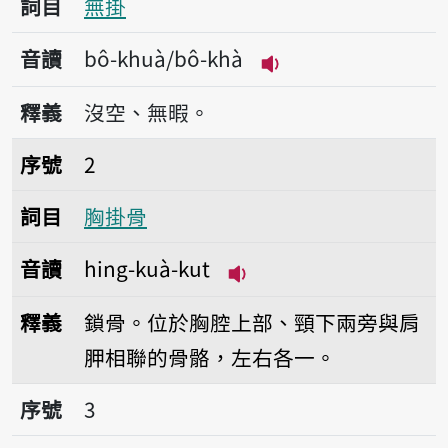
詞目
無掛
音讀
bô-khuà/bô-khà
播放音讀bô-khuà/b
釋義
沒空、無暇。
序號2胸掛骨
序號
2
詞目
胸掛骨
音讀
hing-kuà-kut
播放音讀hing-kuà-kut
釋義
鎖骨。位於胸腔上部、頸下兩旁與肩
胛相聯的骨骼，左右各一。
序號3掛礙
序號
3