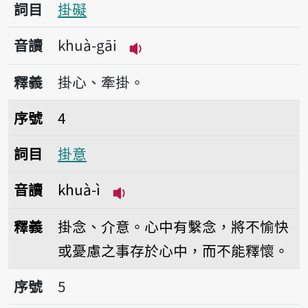
詞目
掛礙
音讀
khuà-gāi
播放音讀khuà-gāi
釋義
掛心、牽掛。
序號4掛意
序號
4
詞目
掛意
音讀
khuà-ì
播放音讀khuà-ì
釋義
掛念、介意。心中有繫念，將不愉快
或憂慮之事存於心中，而不能釋懷。
序號5掛慮
序號
5