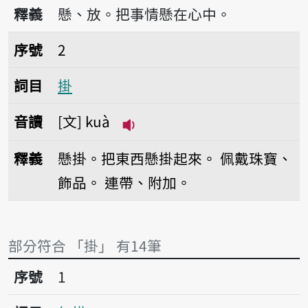
播放音讀khuà
釋義
懸、放。把事情懸在心中。
序號2掛
序號
2
詞目
掛
音讀
文
kuà
播放音讀kuà
釋義
懸掛。把東西懸掛起來。
佩戴珠寶、
飾品。
連帶、附加。
部分符合 「掛」 有14筆
序號1無掛
序號
1