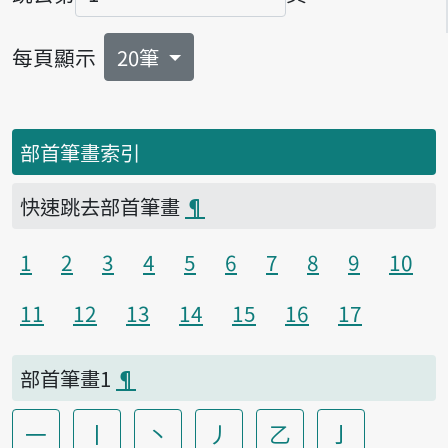
頁碼
每頁顯示
20筆
部首筆畫索引
快速跳去部首筆畫
¶
1
2
3
4
5
6
7
8
9
10
11
12
13
14
15
16
17
部首筆畫1
¶
一
丨
丶
丿
乙
亅