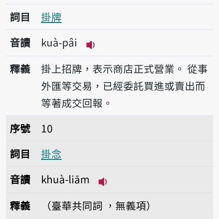
詞目
掛牌
音讀
kuà-pâi
播放音讀kuà-pâi
釋義
掛上招牌，表示商店正式營業。
從事
外匯等交易，已經委託買進或賣出而
等著成交回報。
序號10掛念
序號
10
詞目
掛念
音讀
khuà-liām
播放音讀khuà-liām
釋義
（臺華共同詞 ，無義項）