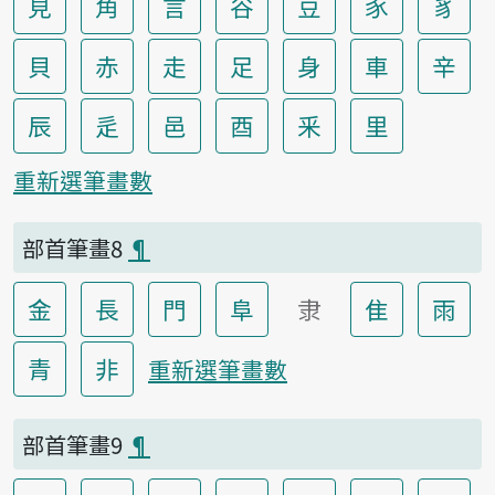
見
角
言
谷
豆
豕
豸
貝
赤
走
足
身
車
辛
辰
辵
邑
酉
釆
里
重新選筆畫數
部首筆畫8
¶
金
長
門
阜
隶
隹
雨
青
非
重新選筆畫數
部首筆畫9
¶