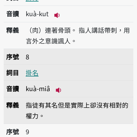
音讀
kuà-kut
播放音讀kuà-kut
釋義
（肉）連著骨頭。
指人講話帶刺，用
言外之意譏諷人。
序號8掛名
序號
8
詞目
掛名
音讀
kuà-miâ
播放音讀kuà-miâ
釋義
指徒有其名但是實際上卻沒有相對的
權力。
序號9掛牌
序號
9