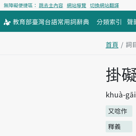
無障礙便捷區：
跳去主內容
網站導覽
切換網站翻譯
教育部
臺灣台語
常用詞
辭典
分類索引
聲
首頁
詞
主內容區
掛
khuà-gāi
又唸作
釋義