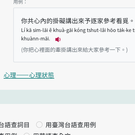
第1項釋義的
用例：
你共心內的掛礙講出來予逐家參考看覓。
Lí kā sim-lāi ê khuà-gāi kóng tshut-lâi hōo ta̍k-ke
khuànn-māi.
播放例句Lí kā sim-lāi ê khuà
(你把心裡面的牽掛講出來給大家參考一下。)
心理——心理狀態
台語查詞目
用臺灣台語查用例