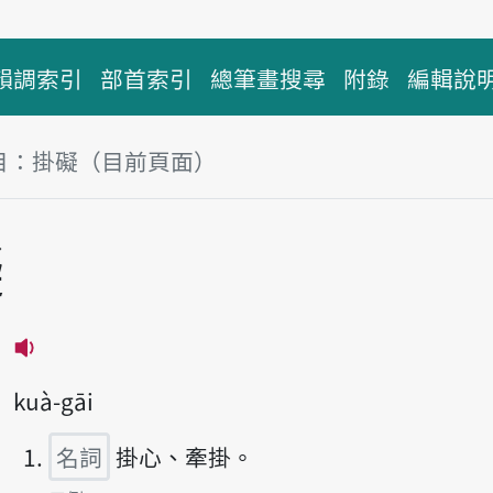
韻調索引
部首索引
總筆畫搜尋
附錄
編輯說
目：掛礙（目前頁面）
塊
礙
播放主音讀khuà-gāi
kuà-gāi
名詞
掛心、牽掛。