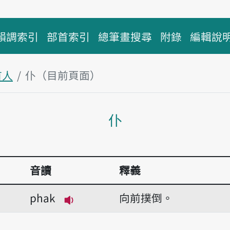
韻調索引
部首索引
總筆畫搜尋
附錄
編輯說
首人
仆（目前頁面）
主內容區塊
仆
音讀
釋義
phak
向前撲倒。
播放音讀phak