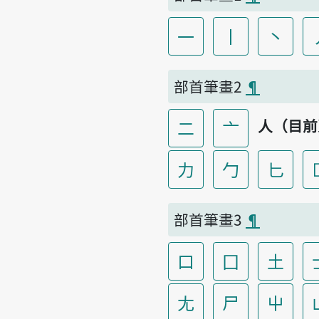
一
丨
丶
部首筆畫2
¶
人（目前
二
亠
力
勹
匕
部首筆畫3
¶
口
囗
土
尢
尸
屮