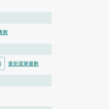
畫數
香
重新選筆畫數