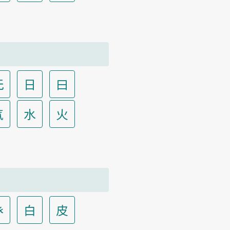
无
日
曰
气
水
火
癶
白
皮