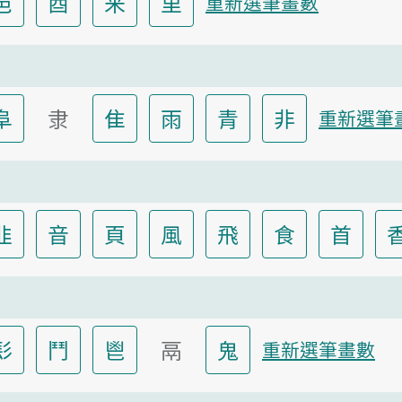
邑
酉
釆
里
重新選筆畫數
阜
隶
隹
雨
青
非
重新選筆
韭
音
頁
風
飛
食
首
髟
鬥
鬯
鬲
鬼
重新選筆畫數