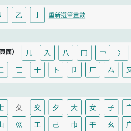
丿
乙
亅
重新選筆畫數
頁面）
儿
入
八
冂
冖
冫
匚
匸
十
卜
卩
厂
厶
士
夂
夊
夕
大
女
子
山
巛
工
己
巾
干
幺