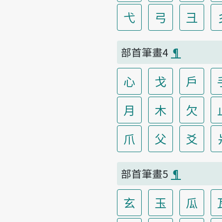
弋
弓
彐
部首筆畫4
¶
心
戈
戶
月
木
欠
爪
父
爻
部首筆畫5
¶
玄
玉
瓜