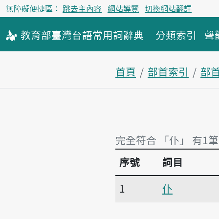
無障礙便捷區：
跳去主內容
網站導覽
切換網站翻譯
教育部
臺灣台語
常用詞
辭典
分類索引
聲
首頁
部首索引
部
完全符合 「仆」 有1筆
序號
詞目
完全符合 「仆」 有1筆
1
仆