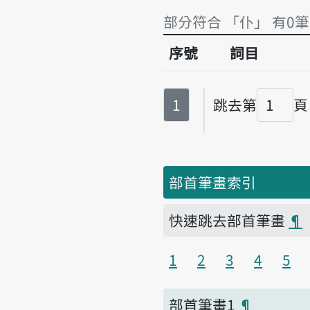
部分符合 「仆」 有0筆
序號
詞目
部分符合 「仆」 有0筆
第
頁
1
跳去第
頁
頁碼
部首筆畫索引
快速跳去部首筆畫
¶
1
2
3
4
5
部首筆畫1
¶