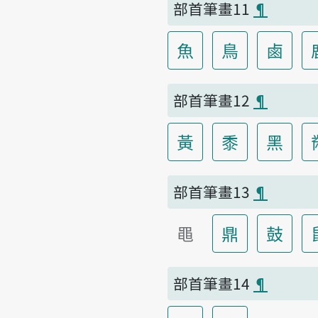
部首筆畫11
¶
魚
鳥
鹵
部首筆畫12
¶
黃
黍
黑
部首筆畫13
¶
黽
鼎
鼓
部首筆畫14
¶