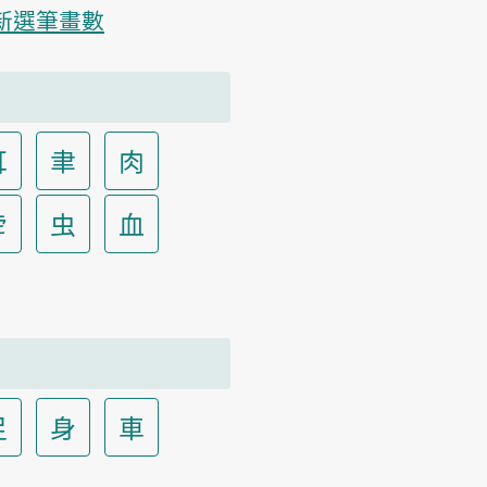
新選筆畫數
耳
聿
肉
虍
虫
血
足
身
車