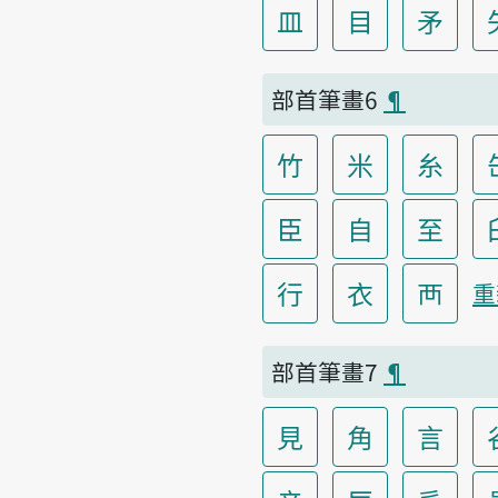
皿
目
矛
部首筆畫6
¶
竹
米
糸
臣
自
至
行
衣
襾
重
部首筆畫7
¶
見
角
言