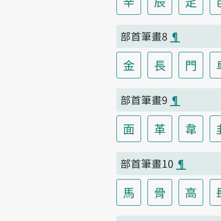
辛
辰
辵
部首筆畫8
¶
金
長
門
部首筆畫9
¶
面
革
韋
部首筆畫10
¶
馬
骨
高