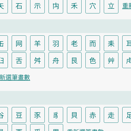
矢
石
示
禸
禾
穴
立
重
缶
网
羊
羽
老
而
耒
臼
舌
舛
舟
艮
色
艸
新選筆畫數
谷
豆
豕
豸
貝
赤
走