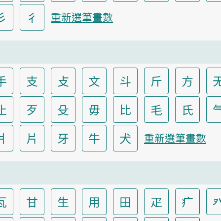
彡
彳
重新選筆畫數
手
支
攴
文
斗
斤
方
止
歹
殳
毋
比
毛
氏
爿
片
牙
牛
犬
重新選筆畫數
瓦
甘
生
用
田
疋
疒