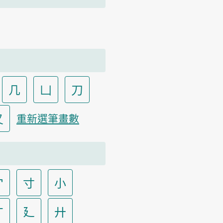
几
凵
刀
又
重新選筆畫數
宀
寸
小
广
廴
廾