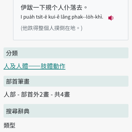
伊跋一下規个人仆落去。
I pua̍h tsi̍t-ē kui-ê lâng phak--lo̍h-khì.
播放例句I p
(他跌得整個人撲倒在地。)
分類
人及人體——肢體動作
部首筆畫
人部 - 部首外2畫 - 共4畫
搜尋辭典
類型