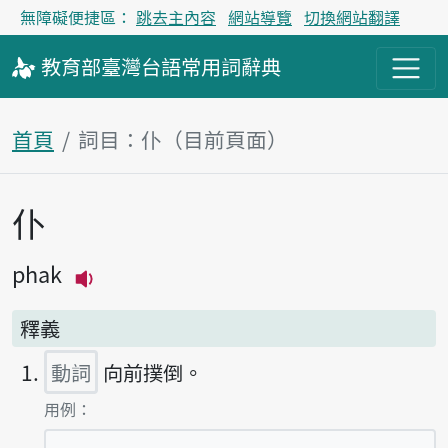
無障礙便捷區：
跳去主內容
網站導覽
切換網站翻譯
教育部
臺灣台語
常用詞
辭典
首頁
詞目：仆（目前頁面）
仆
主內容區塊
phak
播放主音讀phak
釋義
動詞
向前撲倒。
第1項釋義的
用例：