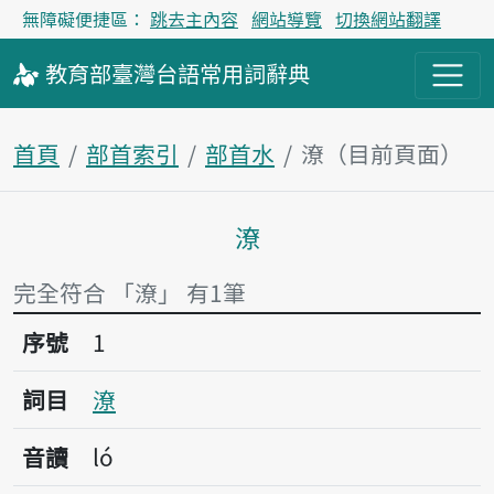
無障礙便捷區：
跳去主內容
網站導覽
切換網站翻譯
教育部
臺灣台語
常用詞
辭典
首頁
部首索引
部首水
潦（目前頁面）
潦
主內容區塊
完全符合 「潦」 有1筆
序號1潦
序號
1
詞目
潦
音讀
ló