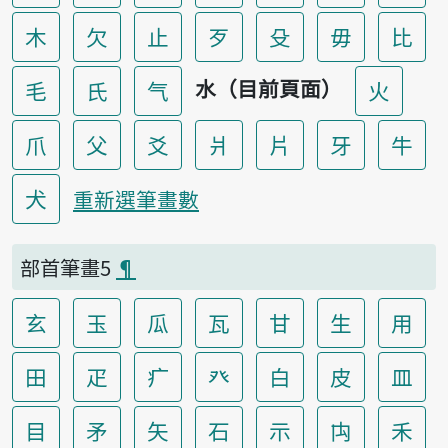
木
欠
止
歹
殳
毋
比
水（目前頁面）
毛
氏
气
火
爪
父
爻
爿
片
牙
牛
犬
重新選筆畫數
部首筆畫5
¶
玄
玉
瓜
瓦
甘
生
用
田
疋
疒
癶
白
皮
皿
目
矛
矢
石
示
禸
禾