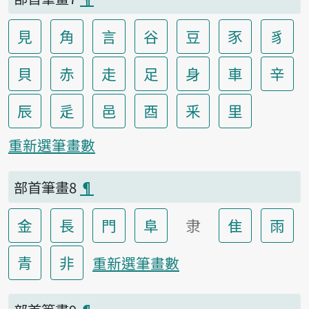
見
角
言
谷
豆
豕
豸
貝
赤
走
足
身
車
辛
辰
辵
邑
酉
釆
里
重新選筆畫數
部首筆畫8
¶
金
長
門
阜
隶
隹
雨
青
非
重新選筆畫數