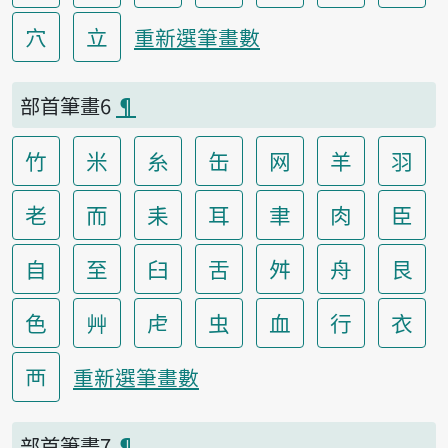
穴
立
重新選筆畫數
部首筆畫6
¶
竹
米
糸
缶
网
羊
羽
老
而
耒
耳
聿
肉
臣
自
至
臼
舌
舛
舟
艮
色
艸
虍
虫
血
行
衣
襾
重新選筆畫數
部首筆畫7
¶