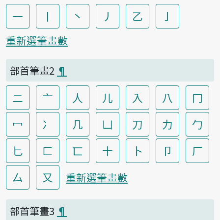
一
丨
丶
丿
乙
亅
重新選筆畫數
部首筆畫2
¶
二
亠
人
儿
入
八
冂
冖
冫
几
凵
刀
力
勹
匕
匚
匸
十
卜
卩
厂
厶
又
重新選筆畫數
部首筆畫3
¶