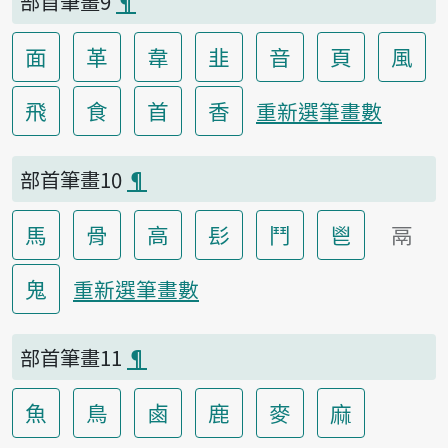
部首筆畫9
¶
面
革
韋
韭
音
頁
風
飛
食
首
香
重新選筆畫數
部首筆畫10
¶
馬
骨
高
髟
鬥
鬯
鬲
鬼
重新選筆畫數
部首筆畫11
¶
魚
鳥
鹵
鹿
麥
麻