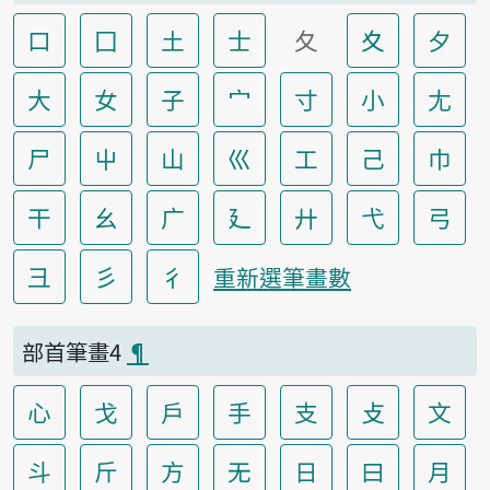
口
囗
土
士
夂
夊
夕
大
女
子
宀
寸
小
尢
尸
屮
山
巛
工
己
巾
干
幺
广
廴
廾
弋
弓
彐
彡
彳
重新選筆畫數
部首筆畫4
¶
心
戈
戶
手
支
攴
文
斗
斤
方
无
日
曰
月