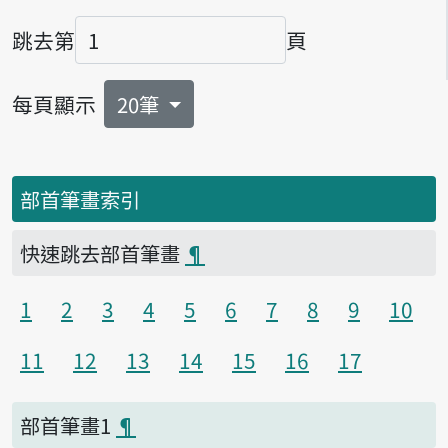
跳去第
頁
頁碼
每頁顯示
20筆
部首筆畫索引
快速跳去部首筆畫
¶
1
2
3
4
5
6
7
8
9
10
11
12
13
14
15
16
17
部首筆畫1
¶