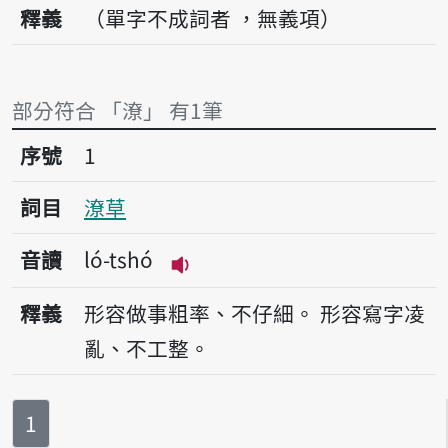
釋義
（單字不成詞者 ，無義項）
部分符合 「潦」 有1筆
序號1潦草
序號
1
詞目
潦草
音讀
ló-tshó
播放音讀ló-tshó
釋義
形容做事粗率、不仔細。
形容寫字凌
亂、不工整。
第
頁
1