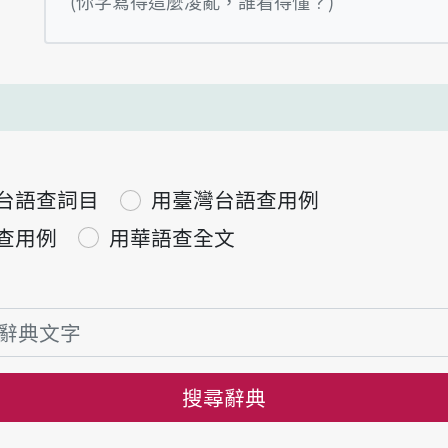
(你字寫得這麼凌亂，誰看得懂？)
台語查詞目
用臺灣台語查用例
查用例
用華語查全文
搜尋辭典