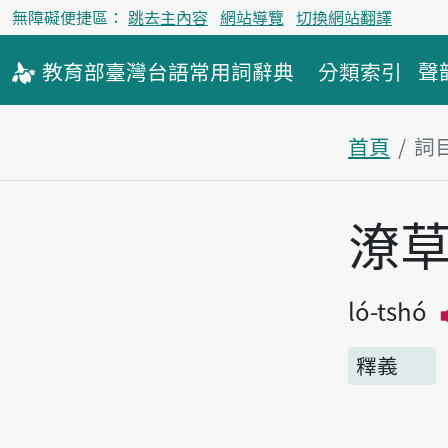
無障礙便捷區：
跳去主內容
網站導覽
切換網站翻譯
教育部
臺灣台語
常用詞
辭典
分類索引
聲
首頁
詞
主內容區
潦
ló-tshó
釋義