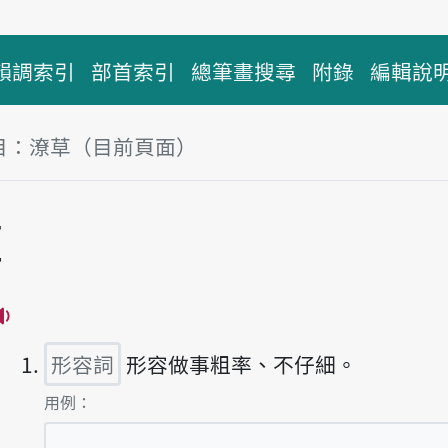
韻調索引
部首索引
總筆畫搜尋
附錄
編輯說
目：潦草（目前頁面）
塊
草
播放主音讀ló-tshó
形容詞
形容做事粗率、不仔細。
第1項釋義的
用例：