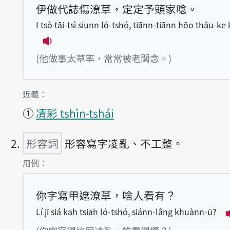
伊做代誌傷潦草，定定予頭家唸。
I tsò tāi-tsì siunn ló-tshó, tiānn-tiānn hōo thâu-ke 
播放例句I tsò tāi-tsì siunn ló-tshó, ti
(他做事太草率，常常被老闆念。)
第1項釋義的
近義：
①
凊彩 tshìn-tshái
形容詞
形容寫字凌亂、不工整。
第2項釋義的
用例：
你字寫甲遮潦草，啥人看有？
Lí jī siá kah tsiah ló-tshó, siánn-lâng khuànn-ū?