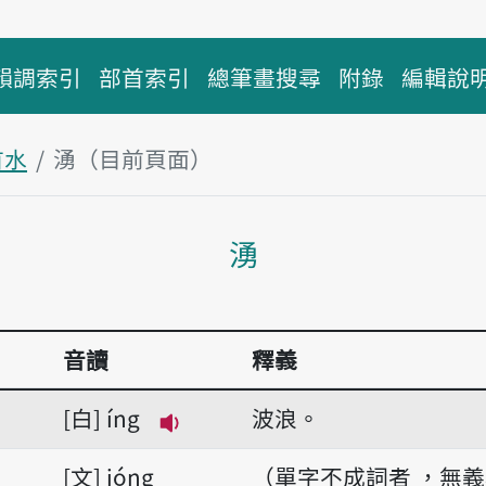
韻調索引
部首索引
總筆畫搜尋
附錄
編輯說
首水
湧（目前頁面）
主內容區塊
湧
音讀
釋義
白
íng
波浪。
播放音讀íng
文
ióng
（單字不成詞者 ，無