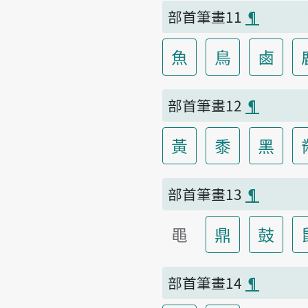
部首筆畫11
¶
魚
鳥
鹵
部首筆畫12
¶
黃
黍
黑
部首筆畫13
¶
黽
鼎
鼓
部首筆畫14
¶