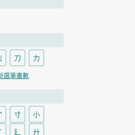
凵
刀
力
新選筆畫數
宀
寸
小
广
廴
廾