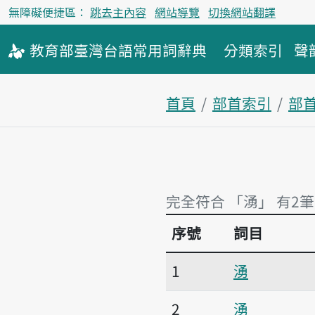
無障礙便捷區：
跳去主內容
網站導覽
切換網站翻譯
教育部
臺灣台語
常用詞
辭典
分類索引
聲
首頁
部首索引
部
完全符合 「湧」 有2筆
序號
詞目
完全符合 「湧」 有2筆
1
湧
2
湧