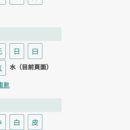
无
日
曰
水（目前頁面）
气
畫數
癶
白
皮