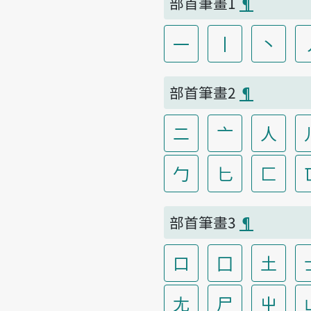
部首筆畫1
¶
一
丨
丶
部首筆畫2
¶
二
亠
人
勹
匕
匚
部首筆畫3
¶
口
囗
土
尢
尸
屮