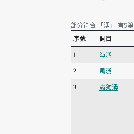
部分符合 「湧」 有5筆
序號
詞目
部分符合 「湧」 有5筆
1
海湧
2
風湧
3
痟狗湧