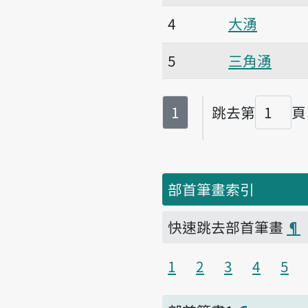
4
大湧
5
三角湧
第
頁
1
跳去第
頁
頁碼
部首筆畫索引
快速跳去部首筆畫
¶
1
2
3
4
5