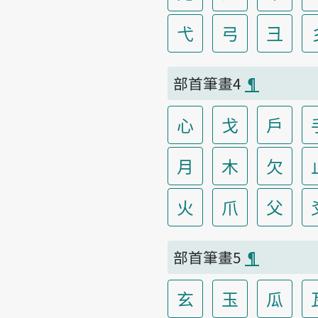
弋
弓
彐
部首筆畫4
¶
心
戈
戶
月
木
欠
火
爪
父
部首筆畫5
¶
玄
玉
瓜