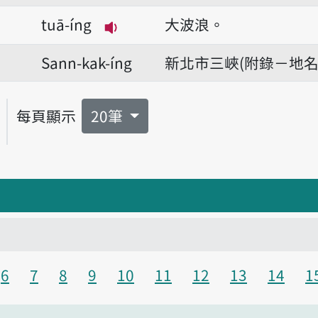
tuā-íng
大波浪。
播放音讀tuā-íng
Sann-kak-íng
新北市三峽(附錄－地名
每頁顯示
20筆
6
7
8
9
10
11
12
13
14
1