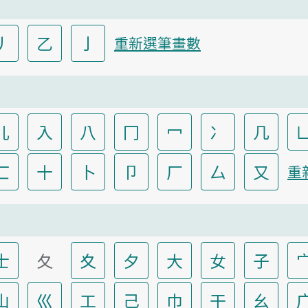
丿
乙
亅
重新選筆畫數
儿
入
八
冂
冖
冫
几
匸
十
卜
卩
厂
厶
又
重
士
夂
夊
夕
大
女
子
山
巛
工
己
巾
干
幺