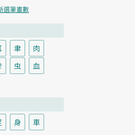
新選筆畫數
耳
聿
肉
虍
虫
血
足
身
車