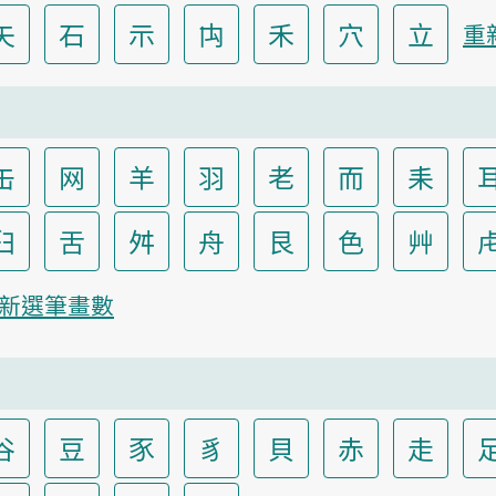
矢
石
示
禸
禾
穴
立
重
缶
网
羊
羽
老
而
耒
臼
舌
舛
舟
艮
色
艸
新選筆畫數
谷
豆
豕
豸
貝
赤
走