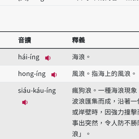
音讀
釋義
hái-íng
海浪。
播放音讀hái-íng
hong-íng
風浪。指海上的風浪。
播放音讀hong-íng
siáu-káu-íng
瘋狗浪。一種海浪現象
波浪匯集而成，沿著一
播放音讀siáu-káu-íng
或岸壁時，因強力撞擊
事出突然，令人防不勝
浪」。