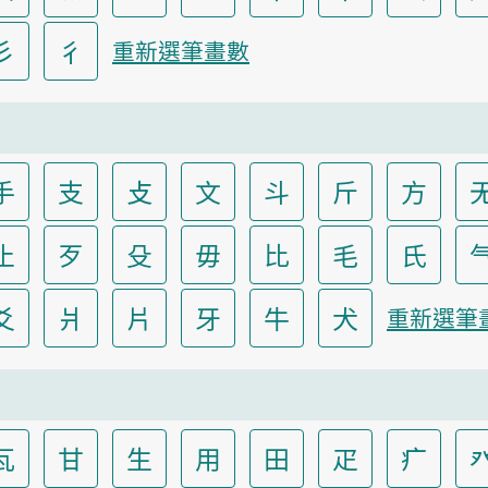
彡
彳
重新選筆畫數
手
支
攴
文
斗
斤
方
止
歹
殳
毋
比
毛
氏
爻
爿
片
牙
牛
犬
重新選筆
瓦
甘
生
用
田
疋
疒