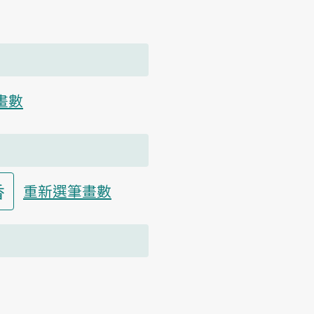
畫數
香
重新選筆畫數