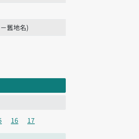
－舊地名)
5
16
17