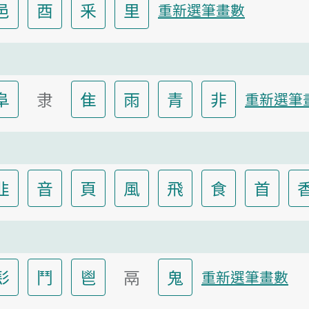
邑
酉
釆
里
重新選筆畫數
阜
隶
隹
雨
青
非
重新選筆
韭
音
頁
風
飛
食
首
髟
鬥
鬯
鬲
鬼
重新選筆畫數