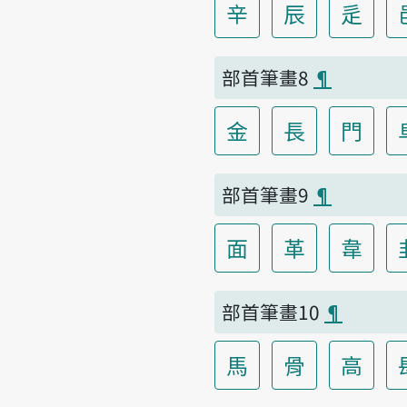
辛
辰
辵
部首筆畫8
¶
金
長
門
部首筆畫9
¶
面
革
韋
部首筆畫10
¶
馬
骨
高