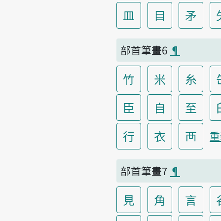
皿
目
矛
部首筆畫6
¶
竹
米
糸
臣
自
至
行
衣
襾
重
部首筆畫7
¶
見
角
言