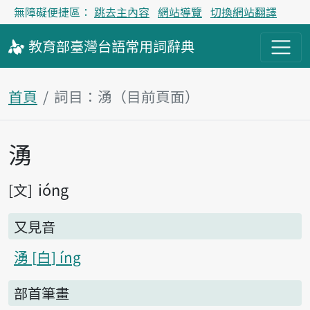
無障礙便捷區：
跳去主內容
網站導覽
切換網站翻譯
教育部
臺灣台語
常用詞
辭典
首頁
詞目：湧（目前頁面）
湧
主內容區塊
ióng
文
又見音
湧
白
íng
部首筆畫