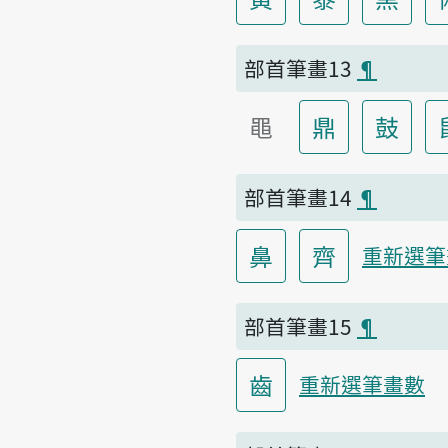
部首筆畫13
¶
黽
鼎
鼓
部首筆畫14
¶
鼻
齊
重新選筆
部首筆畫15
¶
齒
重新選筆畫數