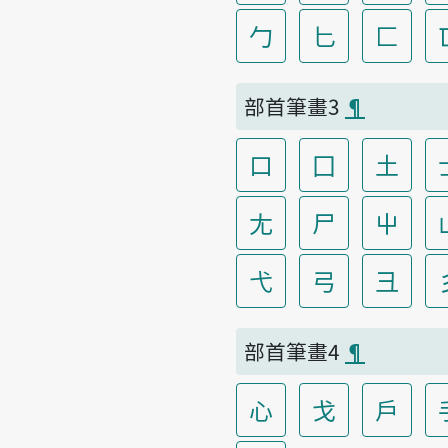
勹
匕
匚
部首筆畫3
¶
口
囗
土
尢
尸
屮
弋
弓
彐
部首筆畫4
¶
心
戈
戶