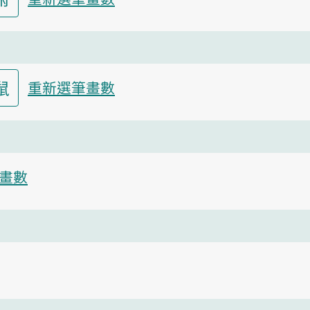
鼠
重新選筆畫數
畫數