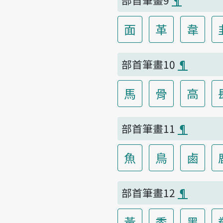
面
革
韋
部首筆畫10
¶
馬
骨
高
部首筆畫11
¶
魚
鳥
鹵
部首筆畫12
¶
黃
黍
黑