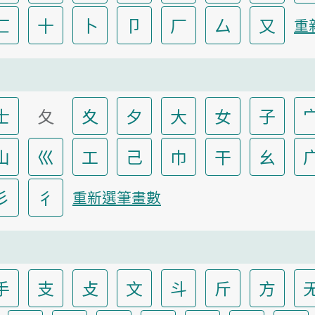
匸
十
卜
卩
厂
厶
又
重
士
夂
夊
夕
大
女
子
山
巛
工
己
巾
干
幺
彡
彳
重新選筆畫數
手
支
攴
文
斗
斤
方