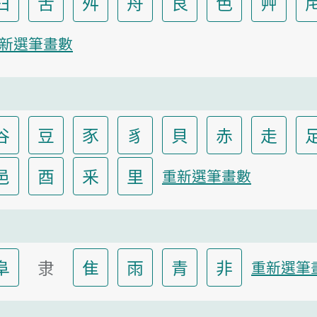
臼
舌
舛
舟
艮
色
艸
新選筆畫數
谷
豆
豕
豸
貝
赤
走
邑
酉
釆
里
重新選筆畫數
阜
隶
隹
雨
青
非
重新選筆