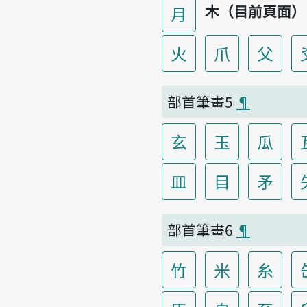
木（目前頁面）
月
火
爪
父
部首筆畫5
¶
玄
玉
瓜
皿
目
矛
部首筆畫6
¶
竹
米
糸