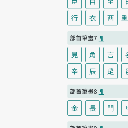
臣
自
至
行
衣
襾
重
部首筆畫7
¶
見
角
言
辛
辰
辵
部首筆畫8
¶
金
長
門
部首筆畫9
¶