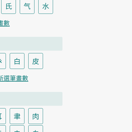
氏
气
水
畫數
癶
白
皮
新選筆畫數
耳
聿
肉