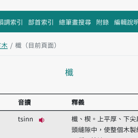
韻調索引
部首索引
總筆畫搜尋
附錄
編輯說
首木
櫼（目前頁面）
主內容區塊
櫼
音讀
釋義
tsinn
櫼、楔。上平厚、下尖
播放音讀tsinn
頭縫隙中，使整個木製