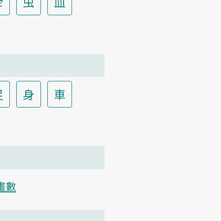
虍
虫
血
足
身
車
畫數