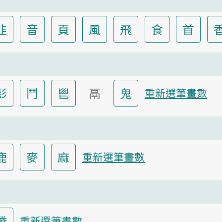
韭
音
頁
風
飛
食
首
髟
鬥
鬯
鬲
鬼
重新選筆畫數
鹿
麥
麻
重新選筆畫數
黹
重新選筆畫數