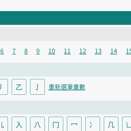
6
7
8
9
10
11
12
13
14
1
丿
乙
亅
重新選筆畫數
儿
入
八
冂
冖
冫
几