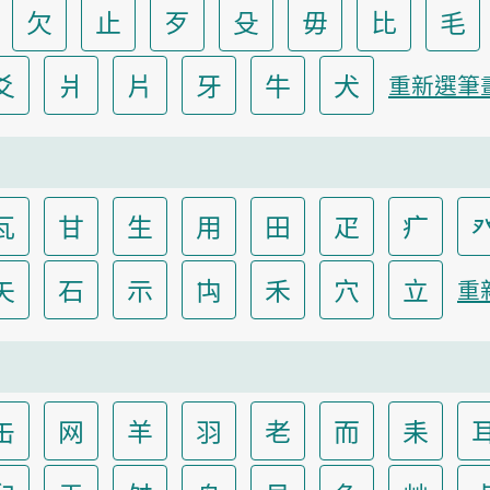
欠
止
歹
殳
毋
比
毛
爻
爿
片
牙
牛
犬
重新選筆
瓦
甘
生
用
田
疋
疒
矢
石
示
禸
禾
穴
立
重
缶
网
羊
羽
老
而
耒