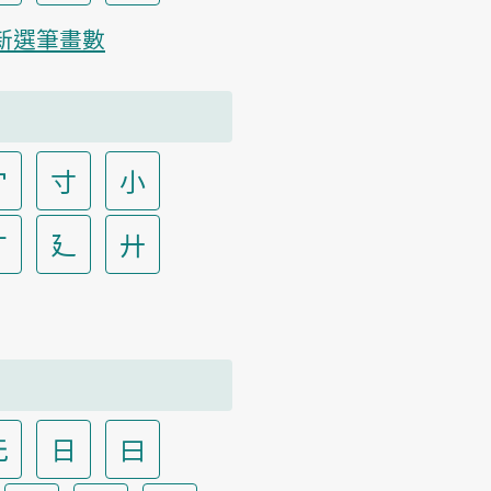
新選筆畫數
宀
寸
小
广
廴
廾
无
日
曰