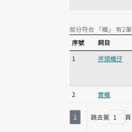
部分符合 「櫼」 有2筆
序號
詞目
部分符合 「櫼」 有2筆
1
斧頭櫼仔
2
實櫼
第
頁
1
跳去第
頁
頁碼