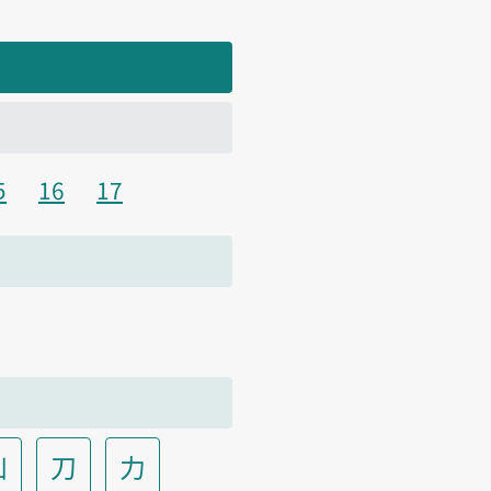
5
16
17
凵
刀
力