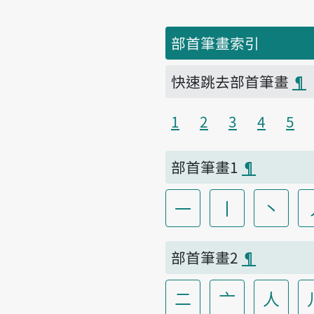
部首筆畫索引
快速跳去部首筆畫
¶
1
2
3
4
5
部首筆畫1
¶
一
丨
丶
部首筆畫2
¶
二
亠
人