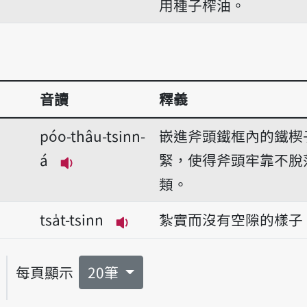
用種子榨油。
音讀
釋義
póo-thâu-tsinn-
嵌進斧頭鐵框內的鐵楔
á
緊，使得斧頭牢靠不脫
播放音讀póo-thâu-tsinn-á
類。
tsa̍t-tsinn
紮實而沒有空隙的樣子
播放音讀tsa̍t-tsinn
每頁顯示
20筆