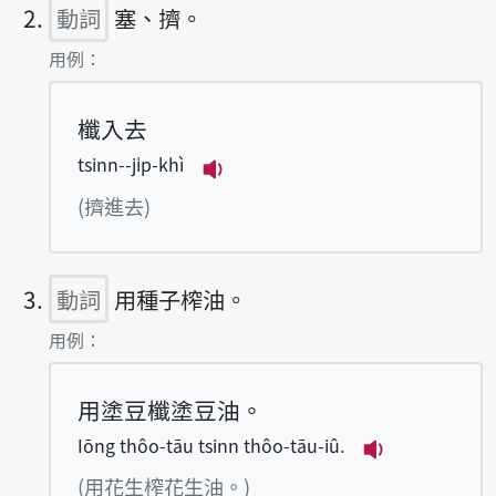
動詞
塞、擠。
第2項釋義的
用例：
櫼入去
tsinn--ji̍p-khì
播放例句tsinn--ji̍p-khì
(擠進去)
動詞
用種子榨油。
第3項釋義的
用例：
用塗豆櫼塗豆油。
Iōng thôo-tāu tsinn thôo-tāu-iû.
播放例句Iōng t
(用花生榨花生油。)