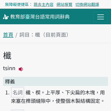
無障礙便捷區：
跳去主內容
網站導覽
切換網站翻譯
教育部
臺灣台語
常用詞
辭典
首頁
詞目：櫼（目前頁面）
櫼
主內容區塊
tsinn
播放主音讀tsinn
釋義
名詞
櫼、楔。上平厚、下尖扁的木塊，用
來塞在榫頭縫隙中，使整個木製結構固定。