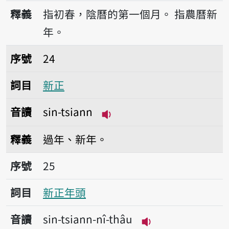
播放音讀sin-tshun
釋義
指初春，陰曆的第一個月。
指農曆新
年。
序號24新正
序號
24
詞目
新正
音讀
sin-tsiann
播放音讀sin-tsiann
釋義
過年、新年。
序號25新正年頭
序號
25
詞目
新正年頭
音讀
sin-tsiann-nî-thâu