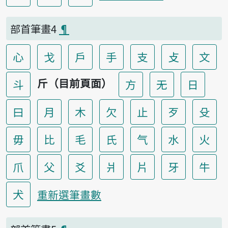
部首筆畫4
¶
心
戈
戶
手
支
攴
文
斤（目前頁面）
斗
方
无
日
曰
月
木
欠
止
歹
殳
毋
比
毛
氏
气
水
火
爪
父
爻
爿
片
牙
牛
犬
重新選筆畫數