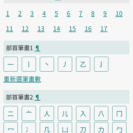
1
2
3
4
5
6
7
8
9
10
11
12
13
14
15
16
17
部首筆畫1
¶
一
丨
丶
丿
乙
亅
重新選筆畫數
部首筆畫2
¶
二
亠
人
儿
入
八
冂
冖
冫
几
凵
刀
力
勹