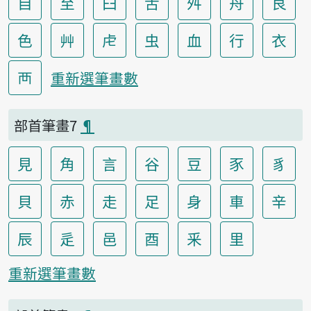
自
至
臼
舌
舛
舟
艮
色
艸
虍
虫
血
行
衣
襾
重新選筆畫數
部首筆畫7
¶
見
角
言
谷
豆
豕
豸
貝
赤
走
足
身
車
辛
辰
辵
邑
酉
釆
里
重新選筆畫數