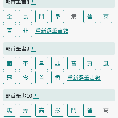
部首筆畫8
¶
金
長
門
阜
隶
隹
雨
青
非
重新選筆畫數
部首筆畫9
¶
面
革
韋
韭
音
頁
風
飛
食
首
香
重新選筆畫數
部首筆畫10
¶
馬
骨
高
髟
鬥
鬯
鬲