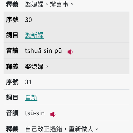
釋義
娶媳婦、辦喜事。
序號30娶新婦
序號
30
詞目
娶新婦
音讀
tshuā-sin-pū
播放音讀tshuā-sin-pū
釋義
娶媳婦。
序號31自新
序號
31
詞目
自新
音讀
tsū-sin
播放音讀tsū-sin
釋義
自己改正過錯，重新做人。