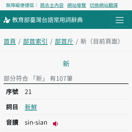
無障礙便捷區：
跳去主內容
網站導覽
切換網站翻譯
教育部
臺灣台語
常用詞
辭典
首頁
部首索引
部首斤
新（目前頁面）
新
主內容區塊
部分符合 「新」 有107筆
序號21新鮮
序號
21
詞目
新鮮
音讀
sin-sian