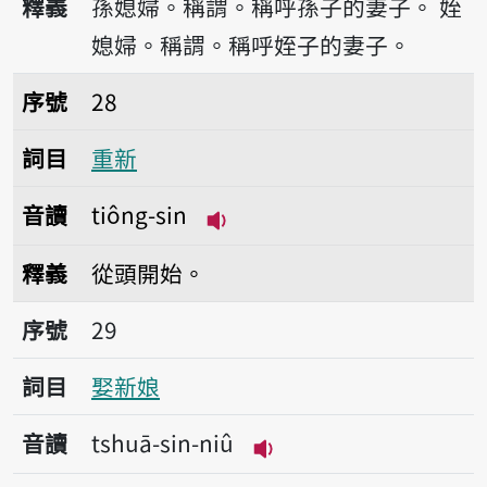
釋義
孫媳婦。稱謂。稱呼孫子的妻子。
姪
媳婦。稱謂。稱呼姪子的妻子。
序號28重新
序號
28
詞目
重新
音讀
tiông-sin
播放音讀tiông-sin
釋義
從頭開始。
序號29娶新娘
序號
29
詞目
娶新娘
音讀
tshuā-sin-niû
播放音讀tshuā-sin-niû