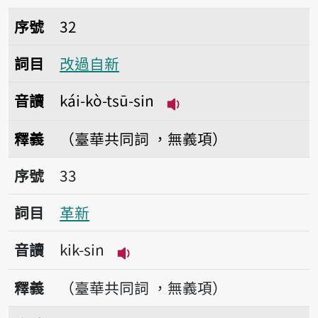
序號32改過自新
序號
32
詞目
改過自新
音讀
kái-kò-tsū-sin
播放音讀kái-kò-tsū-si
釋義
（臺華共同詞 ，無義項）
序號33革新
序號
33
詞目
革新
音讀
kik-sin
播放音讀kik-sin
釋義
（臺華共同詞 ，無義項）