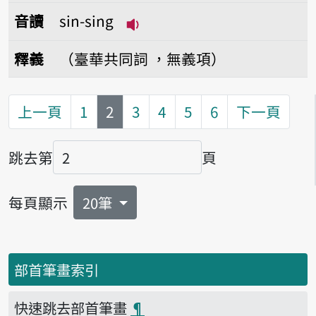
音讀
sin-sing
播放音讀sin-sing
釋義
（臺華共同詞 ，無義項）
第
頁
上一頁
1
2
3
4
5
6
下一頁
跳去第
頁
頁碼
每頁顯示
20筆
部首筆畫索引
快速跳去部首筆畫
¶