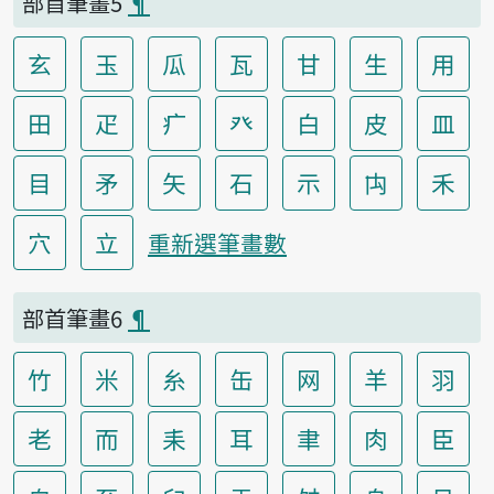
部首筆畫5
¶
玄
玉
瓜
瓦
甘
生
用
田
疋
疒
癶
白
皮
皿
目
矛
矢
石
示
禸
禾
穴
立
重新選筆畫數
部首筆畫6
¶
竹
米
糸
缶
网
羊
羽
老
而
耒
耳
聿
肉
臣