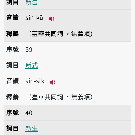
詞目
新舊
音讀
sin-kū
播放音讀sin-kū
釋義
（臺華共同詞 ，無義項）
序號39新式
序號
39
詞目
新式
音讀
sin-sik
播放音讀sin-sik
釋義
（臺華共同詞 ，無義項）
序號40新生
序號
40
詞目
新生