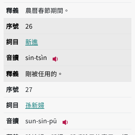
播放音讀sin-tsiann
釋義
農曆春節期間。
序號26新進
序號
26
詞目
新進
音讀
sin-tsìn
播放音讀sin-tsìn
釋義
剛被任用的。
序號27孫新婦
序號
27
詞目
孫新婦
音讀
sun-sin-pū
播放音讀sun-sin-pū