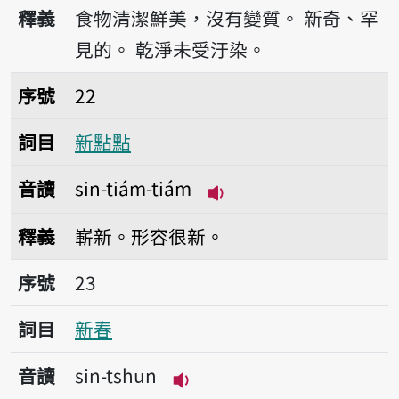
播放音讀sin-sian
釋義
食物清潔鮮美，沒有變質。
新奇、罕
見的。
乾淨未受汙染。
序號22新點點
序號
22
詞目
新點點
音讀
sin-tiám-tiám
播放音讀sin-tiám-tiá
釋義
嶄新。形容很新。
序號23新春
序號
23
詞目
新春
音讀
sin-tshun