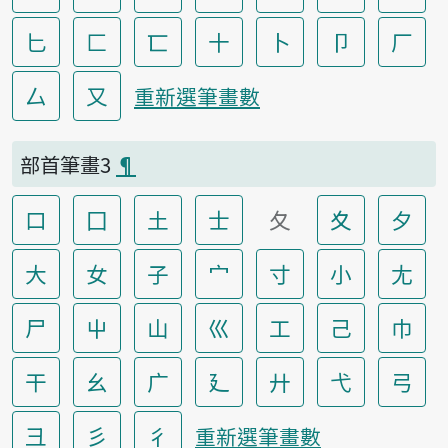
匕
匚
匸
十
卜
卩
厂
厶
又
重新選筆畫數
部首筆畫3
¶
口
囗
土
士
夂
夊
夕
大
女
子
宀
寸
小
尢
尸
屮
山
巛
工
己
巾
干
幺
广
廴
廾
弋
弓
彐
彡
彳
重新選筆畫數