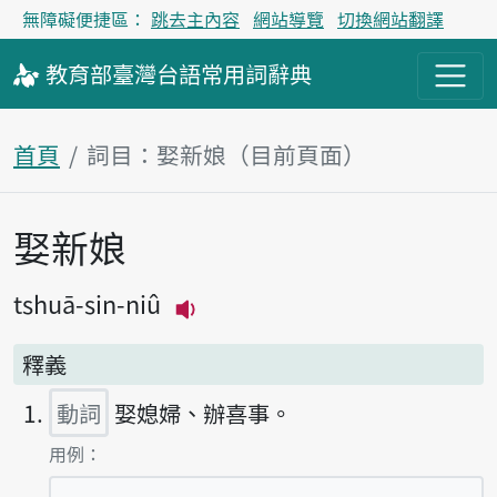
無障礙便捷區：
跳去主內容
網站導覽
切換網站翻譯
教育部
臺灣台語
常用詞
辭典
首頁
詞目：娶新娘（目前頁面）
娶新娘
主內容區塊
tshuā-sin-niû
播放主音讀tshuā-sin-niû
釋義
動詞
娶媳婦、辦喜事。
第1項釋義的
用例：