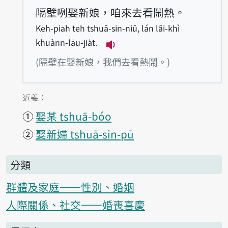
隔壁咧娶新娘，咱來去看鬧熱。
Keh-piah teh tshuā-sin-niû, lán lâi-khì
khuànn-lāu-jia̍t.
播放例句Keh-piah teh tshuā-
(隔壁在娶新娘，我們去看熱鬧。)
第1項釋義的
近義：
①
娶某 tshuā-bóo
②
娶新婦 tshuā-sin-pū
分類
群體及家庭——性別、婚姻
人際關係、社交——婚喪喜慶