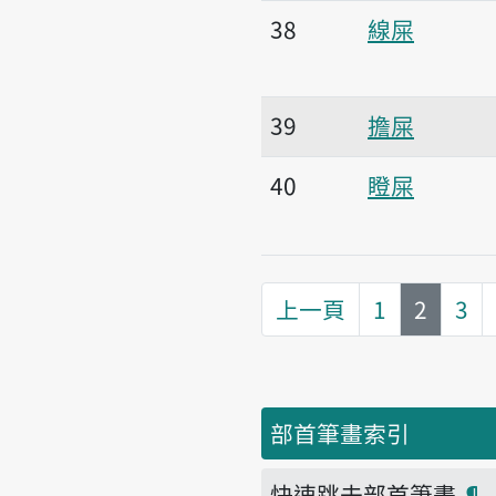
38
線屎
39
擔屎
40
瞪屎
第
頁
上一頁
1
2
3
部首筆畫索引
快速跳去部首筆畫
¶