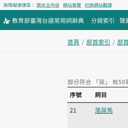
無障礙便捷區：
跳去主內容
網站導覽
切換網站翻譯
教育部
臺灣台語
常用詞
辭典
分類索引
聲
首頁
部首索引
部
部分符合 「屎」 有59
序號
詞目
部分符合 「屎」 有59
21
落屎馬