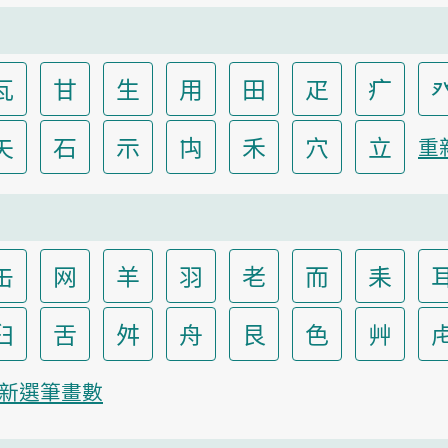
瓦
甘
生
用
田
疋
疒
矢
石
示
禸
禾
穴
立
重
缶
网
羊
羽
老
而
耒
臼
舌
舛
舟
艮
色
艸
新選筆畫數