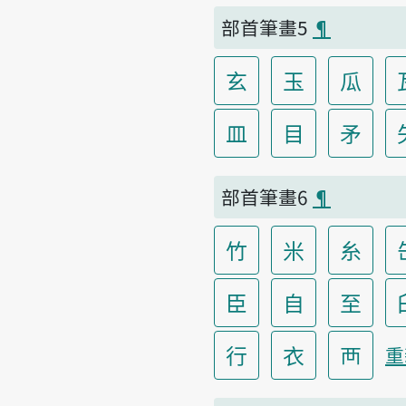
部首筆畫5
¶
玄
玉
瓜
皿
目
矛
部首筆畫6
¶
竹
米
糸
臣
自
至
行
衣
襾
重