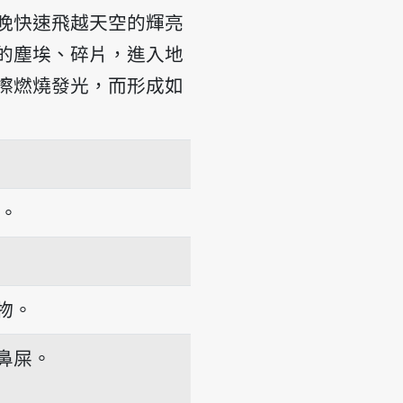
晚快速飛越天空的輝亮
的塵埃、碎片，進入地
擦燃燒發光，而形成如
-tshinn
。
物。
鼻屎。