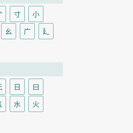
宀
寸
小
幺
广
廴
无
日
曰
气
水
火