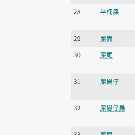
28
半桶屎
29
屎面
30
屎尾
31
屎礐仔
32
屎礐仔蟲
33
屎尿