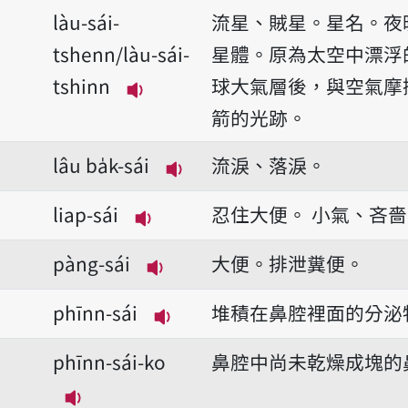
làu-sái-
流星、賊星。星名。夜
tshenn/làu-sái-
星體。原為太空中漂浮
tshinn
球大氣層後，與空氣摩
播放音讀làu-sái-tshenn/làu-sái
箭的光跡。
lâu ba̍k-sái
流淚、落淚。
播放音讀lâu ba̍k-sái
liap-sái
忍住大便。
小氣、吝嗇
播放音讀liap-sái
pàng-sái
大便。排泄糞便。
播放音讀pàng-sái
phīnn-sái
堆積在鼻腔裡面的分泌
播放音讀phīnn-sái
phīnn-sái-ko
鼻腔中尚未乾燥成塊的