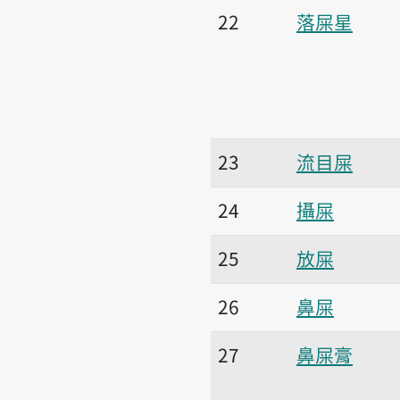
22
落屎星
23
流目屎
24
攝屎
25
放屎
26
鼻屎
27
鼻屎膏