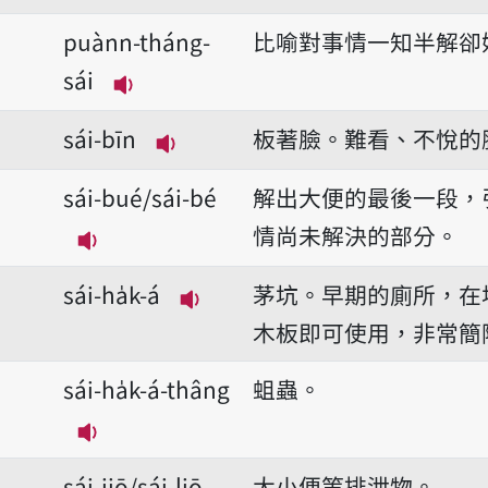
播放音讀phīnn-sái-ko
puànn-tháng-
比喻對事情一知半解卻
sái
播放音讀puànn-tháng-sái
sái-bīn
板著臉。難看、不悅的
播放音讀sái-bīn
sái-bué/sái-bé
解出大便的最後一段，
情尚未解決的部分。
播放音讀sái-bué/sái-bé
sái-ha̍k-á
茅坑。早期的廁所，在
播放音讀sái-ha̍k-á
木板即可使用，非常簡
sái-ha̍k-á-thâng
蛆蟲。
播放音讀sái-ha̍k-á-thâng
sái-jiō/sái-liō
大小便等排泄物。