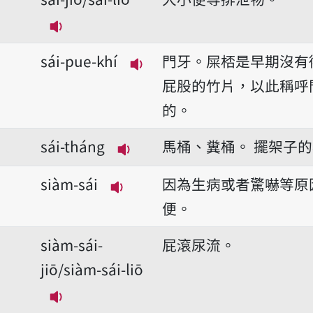
播放音讀sái-jiō/sái-liō
sái-pue-khí
門牙。屎桮是早期沒有
播放音讀sái-pue-khí
屁股的竹片，以此稱呼
的。
sái-tháng
馬桶、糞桶。
擺架子的
播放音讀sái-tháng
siàm-sái
因為生病或者驚嚇等原
播放音讀siàm-sái
便。
siàm-sái-
屁滾尿流。
jiō/siàm-sái-liō