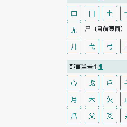
口
囗
土
尸（目前頁面）
尢
廾
弋
弓
部首筆畫4
¶
心
戈
戶
月
木
欠
爪
父
爻