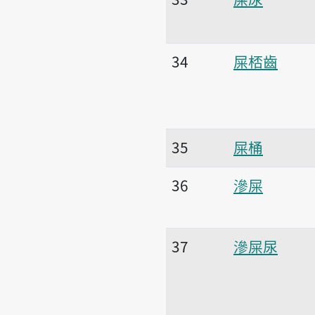
34
屎桮齒
35
屎桶
36
滲屎
37
滲屎尿