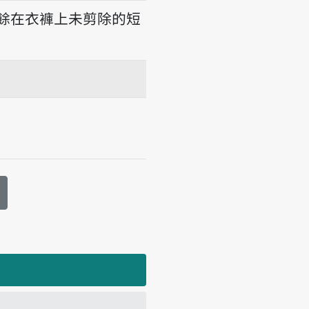
餘在衣褲上未剪除的短