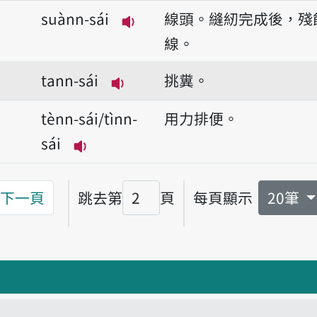
播放音讀siàm-sái-jiō/siàm-sái-liō
suànn-sái
線頭。縫紉完成後，殘
播放音讀suànn-sái
線。
tann-sái
挑糞。
播放音讀tann-sái
tènn-sái/tìnn-
用力排便。
sái
播放音讀tènn-sái/tìnn-sái
下一頁
跳去第
頁
每頁顯示
20筆
頁碼