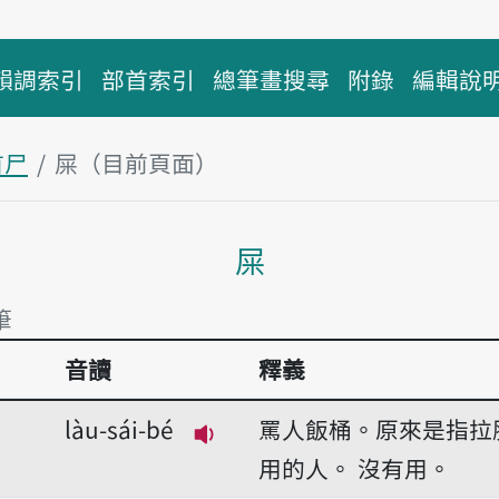
韻調索引
部首索引
總筆畫搜尋
附錄
編輯說
首尸
屎（目前頁面）
主內容區塊
屎
筆
音讀
釋義
筆
làu-sái-bé
罵人飯桶。原來是指拉
播放音讀làu-sái-bé
用的人。
沒有用。