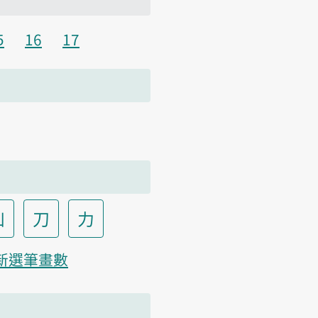
5
16
17
凵
刀
力
新選筆畫數