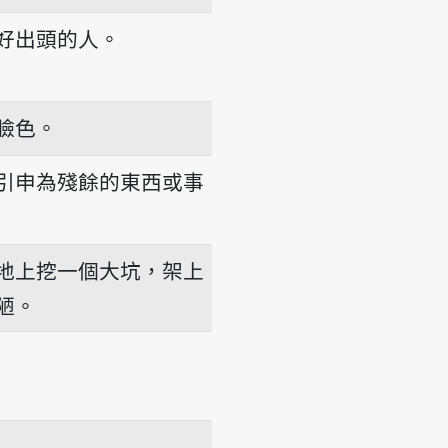
好出頭的人。
臉色。
引申為殘餘的東西或事
地上挖一個大坑，架上
陋。