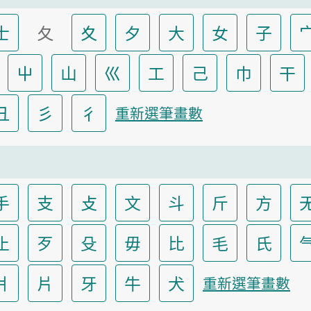
士
夂
夊
夕
大
女
子
屮
山
巛
工
己
巾
干
彐
彡
彳
重新選筆畫數
手
支
攴
文
斗
斤
方
止
歹
殳
毋
比
毛
氏
爿
片
牙
牛
犬
重新選筆畫數