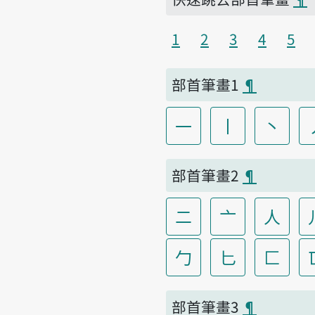
1
2
3
4
5
部首筆畫1
¶
一
丨
丶
部首筆畫2
¶
二
亠
人
勹
匕
匚
部首筆畫3
¶