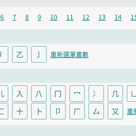
6
7
8
9
10
11
12
13
14
1
丿
乙
亅
重新選筆畫數
儿
入
八
冂
冖
冫
几
匸
十
卜
卩
厂
厶
又
重