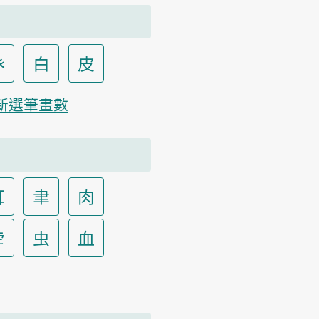
癶
白
皮
新選筆畫數
耳
聿
肉
虍
虫
血