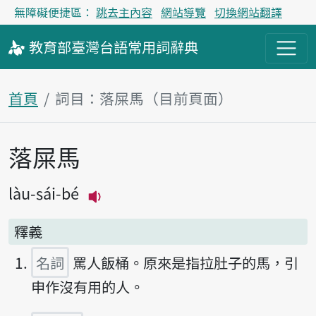
無障礙便捷區：
跳去主內容
網站導覽
切換網站翻譯
教育部
臺灣台語
常用詞
辭典
首頁
詞目：落屎馬（目前頁面）
落屎馬
主內容區塊
làu-sái-bé
播放主音讀làu-sái-bé
釋義
名詞
罵人飯桶。原來是指拉肚子的馬，引
申作沒有用的人。