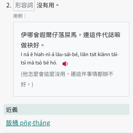
形容詞
沒有用。
第2項釋義的
用例：
伊哪會遐爾仔落屎馬，連這件代誌嘛
做袂好。
I ná ē hiah-nī-á làu-sái-bé, liân tsit kiānn tāi-
tsì mā tsò bē hó.
播放例句I ná ē hiah-nī-á làu
(他怎麼會這麼沒用，連這件事情都辦不
好。)
近義
飯桶 pn̄g-tháng