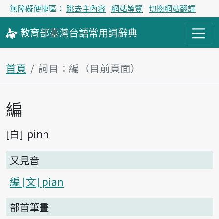
無障礙便捷區：
跳去主內容
網站導覽
切換網站翻譯
教育部
臺灣台語
常用詞
辭典
首頁
詞目：編（目前頁面）
編
主內容區塊
pinn
白
又見音
編
文
pian
部首筆畫